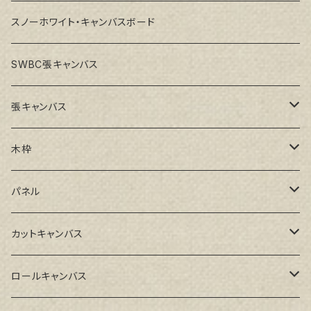
スノーホワイト・キャンバスボード
SWBC張キャンバス
張キャンバス
GAERA F(中細目)
木枠
GAERA BA(中荒目)
ルーブル米杉木枠
パネル
GAERA GLC(中目)
Paulo木枠
ラワンパネル
カットキャンバス
トークロ イエロー(中目)
シナパネル
GAERA F(中細目)
ロールキャンバス