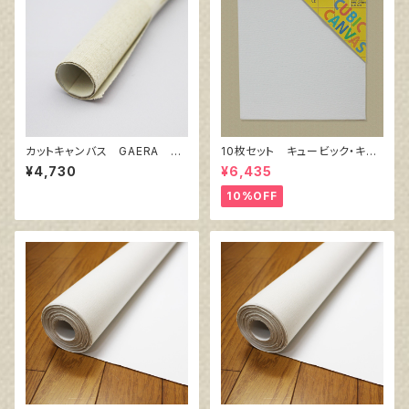
カットキャンバス GAERA F
10枚セット キュービック・キャ
S25
ンバス白（縦150㎜×横150㎜×
¥4,730
¥6,435
厚38㎜）
10%OFF