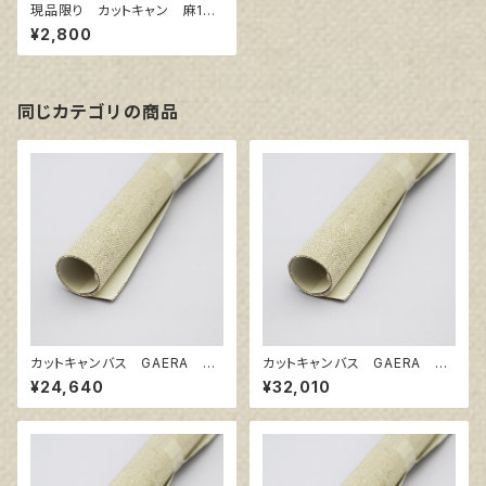
現品限り カットキャン 麻10
0％ F8 (5枚組)
¥2,800
同じカテゴリの商品
カットキャンバス GAERA BA
カットキャンバス GAERA BA
F120
F130
¥24,640
¥32,010