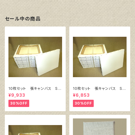
セール中の商品
10枚セット 張キャンバス Sn
10枚セット 張キャンバス Sn
owWhite SPC（綿・ポリエステ
owWhite SPC（綿・ポリエステ
¥9,933
¥6,853
ル）F8 455㎜×380㎜
ル）F4 333㎜×242㎜
30%OFF
30%OFF