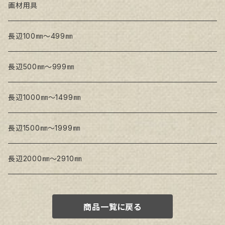
トークロ 赤SP(中目)
GAERA BA(中荒目)
GAERA F(中細目) / BA(中荒目)
画材用具
Snow White SPC(中目)
Snow White SPC(中目)
Snow White SLA(中目)
長辺100㎜～499㎜
Snow White SLA(中目)
Snow White SLH(中太目)
長辺500㎜～999㎜
Snow White SPC(中目)
長辺1000㎜～1499㎜
トークロ イエロー
長辺1500㎜～1999㎜
生キャンバス
長辺2000㎜～2910㎜
商品一覧に戻る