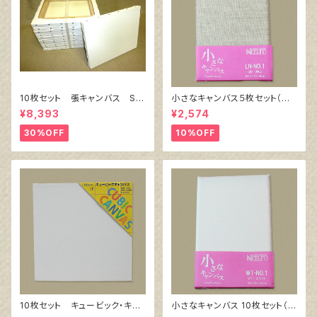
10枚セット 張キャンバス Sn
小さなキャンバス５枚セット（麻
owWhite SPC（綿・ポリエステ
キャンバス裏面張り）
¥8,393
¥2,574
ル）F6 410㎜×318㎜
30%OFF
10%OFF
10枚セット キュービック・キャ
小さなキャンバス 10枚セット（ホ
ンバス白（縦150㎜×横150㎜×
ワイト塗りキャンバス張り）