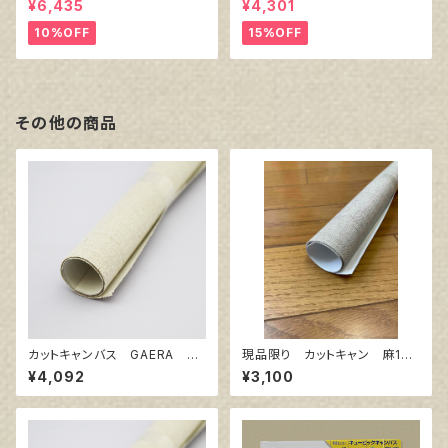
¥6,435
¥4,301
厚38㎜）
10%OFF
15%OFF
その他の商品
カットキャンバス GAERA F
現品限り カットキャン 麻10
S20
0％ F15 (3枚組)
¥4,092
¥3,100