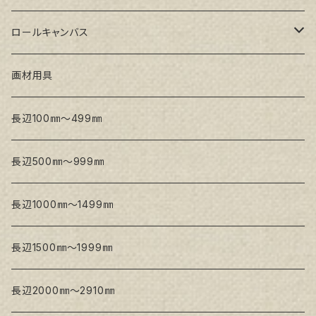
トークロ イエロー(中目)
シナパネル
GAERA F(中細目)
ロールキャンバス
トークロ 赤SP(中目)
GAERA BA(中荒目)
GAERA F(中細目) / BA(中荒目)
画材用具
Snow White SPC(中目)
Snow White SPC(中目)
Snow White SLA(中目)
長辺100㎜～499㎜
Snow White SLA(中目)
Snow White SLH(中太目)
長辺500㎜～999㎜
Snow White SPC(中目)
長辺1000㎜～1499㎜
トークロ イエロー
長辺1500㎜～1999㎜
生キャンバス
長辺2000㎜～2910㎜