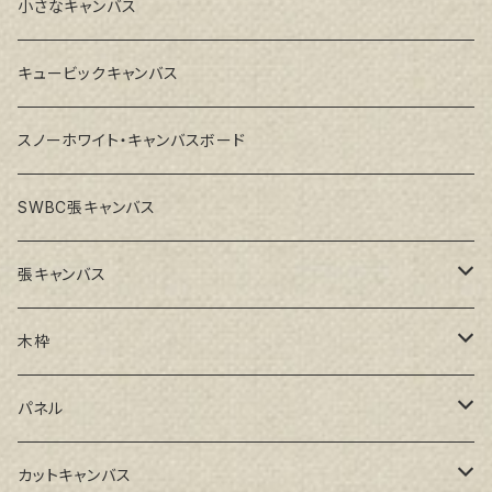
小さなキャンバス
キュービックキャンバス
スノーホワイト・キャンバスボード
SWBC張キャンバス
張キャンバス
GAERA F(中細目)
木枠
GAERA BA(中荒目)
ルーブル米杉木枠
パネル
GAERA GLC(中目)
Paulo木枠
ラワンパネル
カットキャンバス