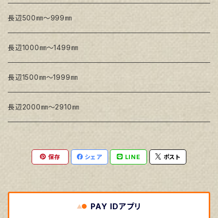
Snow White SLA(中目)
Snow White SLH(中太目)
長辺500㎜～999㎜
Snow White SPC(中目)
長辺1000㎜～1499㎜
トークロ イエロー
長辺1500㎜～1999㎜
生キャンバス
長辺2000㎜～2910㎜
保存
シェア
LINE
ポスト
PAY IDアプリ