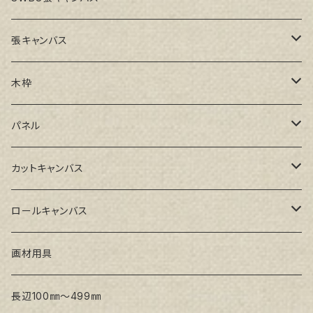
張キャンバス
GAERA F(中細目)
木枠
GAERA BA(中荒目)
ルーブル米杉木枠
パネル
GAERA GLC(中目)
Paulo木枠
ラワンパネル
カットキャンバス
トークロ イエロー(中目)
シナパネル
GAERA F(中細目)
ロールキャンバス
トークロ 赤SP(中目)
GAERA BA(中荒目)
GAERA F(中細目) / BA(中荒目)
画材用具
Snow White SPC(中目)
Snow White SPC(中目)
Snow White SLA(中目)
長辺100㎜～499㎜