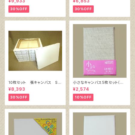
¥9,933
¥6,853
ル）F8 455㎜×380㎜
ル）F4 333㎜×242㎜
30%OFF
30%OFF
10枚セット 張キャンバス Sn
小さなキャンバス５枚セット（麻
owWhite SPC（綿・ポリエステ
キャンバス裏面張り）
¥8,393
¥2,574
ル）F6 410㎜×318㎜
30%OFF
10%OFF