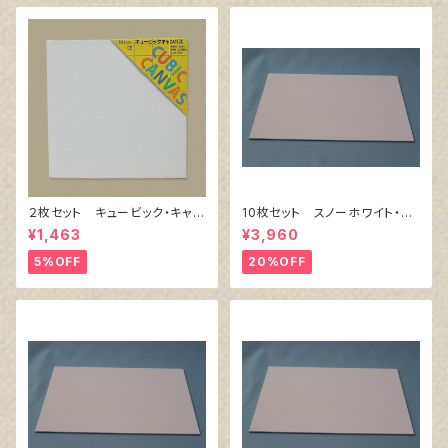
２枚セット キュービック・キャン
10枚セット スノーホワイト・キ
バス白（縦200㎜×横200㎜×厚
ャンバスボード F4 サイズ
¥1,463
¥3,960
38㎜）
333㎜x242㎜
5%OFF
20%OFF