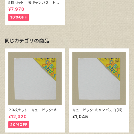
5枚セット 張キャンバス トー
クロ イエロー S3号（273㎜
¥7,970
×273㎜）
10%OFF
同じカテゴリの商品
２０枚セット キュービック・キャ
キュービック・キャンバス白（縦3
ンバス白（縦200㎜×横200㎜×
00㎜×横300㎜×厚38㎜）
¥12,320
¥1,045
厚38㎜）
20%OFF