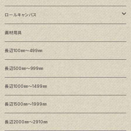
トークロ イエロー(中目)
シナパネル
GAERA F(中細目)
ロールキャンバス
トークロ 赤SP(中目)
GAERA BA(中荒目)
GAERA F(中細目) / BA(中荒目)
画材用具
Snow White SPC(中目)
Snow White SPC(中目)
Snow White SLA(中目)
長辺100㎜～499㎜
Snow White SLA(中目)
Snow White SLH(中太目)
長辺500㎜～999㎜
Snow White SPC(中目)
長辺1000㎜～1499㎜
トークロ イエロー
長辺1500㎜～1999㎜
生キャンバス
長辺2000㎜～2910㎜