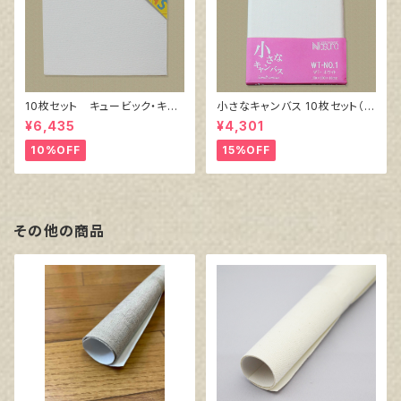
10枚セット キュービック・キャ
小さなキャンバス 10枚セット（ホ
ンバス白（縦150㎜×横150㎜×
ワイト塗りキャンバス張り）
¥6,435
¥4,301
厚38㎜）
10%OFF
15%OFF
その他の商品