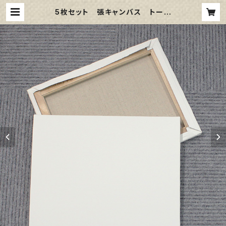
5枚セット 張キャンバス トーク
ロ イエロー S3号（273㎜×273
㎜） | 那須野画材