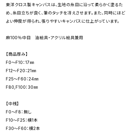
東洋クロス製キャンバスは、生地の糸目に沿って柔らかく塗るた
め、糸目立ちが良く、筆のタッチを冴えさせます。また、同時にほど
よい伸度が得られ、張りやすいキャンバスに仕上がっています。
麻100％中目 油絵具・アクリル絵具兼用
【商品厚み】
F0～F10：17㎜
F12～F20：21㎜
F25～F60：24㎜
F80,F100：30㎜
【中桟】
F0～F8：無し
F10～F25：横1本
F30～F60：横2本