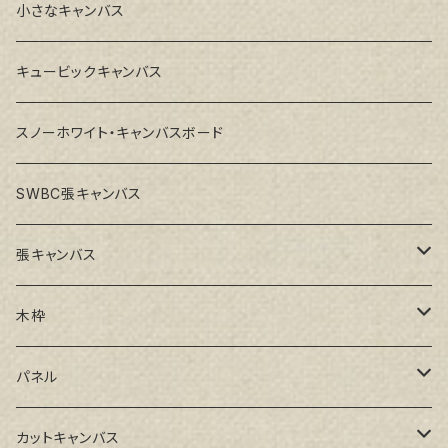
小さなキャンバス
キュービックキャンバス
スノーホワイト・キャンバスボード
SWBC張キャンバス
張キャンバス
GAERA F(中細目)
木枠
GAERA BA(中荒目)
ルーブル米杉木枠
パネル
GAERA GLC(中目)
Paulo木枠
ラワンパネル
カットキャンバス