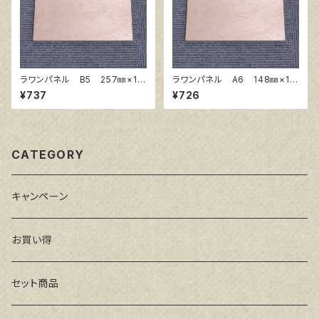
ラワンパネル B5 257㎜×18
ラワンパネル A6 148㎜×10
2㎜
5㎜
¥737
¥726
CATEGORY
キャンペーン
お買い得
セット商品