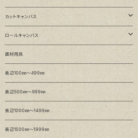
GAERA GLC(中目)
Paulo木枠
ラワンパネル
カットキャンバス
トークロ イエロー(中目)
シナパネル
GAERA F(中細目)
ロールキャンバス
トークロ 赤SP(中目)
GAERA BA(中荒目)
GAERA F(中細目) / BA(中荒目)
画材用具
Snow White SPC(中目)
Snow White SPC(中目)
Snow White SLA(中目)
長辺100㎜～499㎜
Snow White SLA(中目)
Snow White SLH(中太目)
長辺500㎜～999㎜
Snow White SPC(中目)
長辺1000㎜～1499㎜
トークロ イエロー
長辺1500㎜～1999㎜