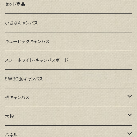
セット商品
小さなキャンバス
キュービックキャンバス
スノーホワイト・キャンバスボード
SWBC張キャンバス
張キャンバス
GAERA F(中細目)
木枠
GAERA BA(中荒目)
ルーブル米杉木枠
パネル