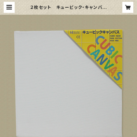
２枚セット キュービック・キャンバス
白（縦200㎜×横200㎜×厚38㎜）
| 那須野画材