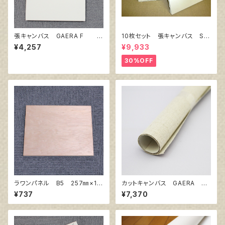
張キャンバス GAERA F 1
10枚セット 張キャンバス Sn
5号
owWhite SPC（綿・ポリエステ
¥4,257
¥9,933
ル）F8 455㎜×380㎜
30%OFF
ラワンパネル B5 257㎜×18
カットキャンバス GAERA F
2㎜
S40
¥737
¥7,370