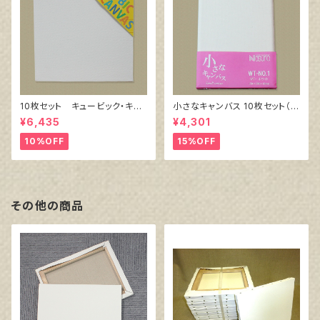
10枚セット キュービック・キャ
小さなキャンバス 10枚セット（ホ
ンバス白（縦150㎜×横150㎜×
ワイト塗りキャンバス張り）
¥6,435
¥4,301
厚38㎜）
10%OFF
15%OFF
その他の商品