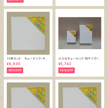
1０枚セット キュービック・キャ
小さなキュービック 同サイズ10
ンバス白（縦200㎜×横200㎜×
個組
¥6,930
¥5,742
厚38㎜）
10%OFF
10%OFF