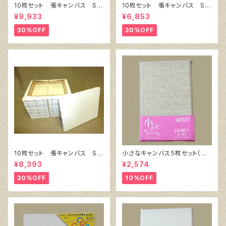
10枚セット 張キャンバス Sn
10枚セット 張キャンバス Sn
owWhite SPC（綿・ポリエステ
owWhite SPC（綿・ポリエステ
¥9,933
¥6,853
ル）F8 455㎜×380㎜
ル）F4 333㎜×242㎜
30%OFF
30%OFF
10枚セット 張キャンバス Sn
小さなキャンバス５枚セット（麻
owWhite SPC（綿・ポリエステ
キャンバス裏面張り）
¥8,393
¥2,574
ル）F6 410㎜×318㎜
30%OFF
10%OFF