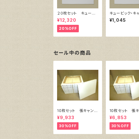
２０枚セット キュービ
キュービック・キ
ック・キャンバス白（縦2
ス白（縦300㎜×
¥12,320
¥1,045
00㎜×横200㎜×厚38
㎜×厚38㎜）
㎜）
20%OFF
セール中の商品
10枚セット 張キャンバ
10枚セット 張
ス SnowWhite SPC
ス SnowWhite
¥9,933
¥6,853
（綿・ポリエステル）F8
（綿・ポリエステル
455㎜×380㎜
333㎜×242
30%OFF
30%OFF