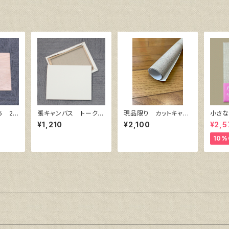
5 25
張キャンバス トーク
現品限り カットキャ
小さな
ロ 赤SP SM 227
ン 麻100％ F6 (5
ット（
¥1,210
¥2,100
¥2,5
㎜×158㎜
枚組)
張り）
10%