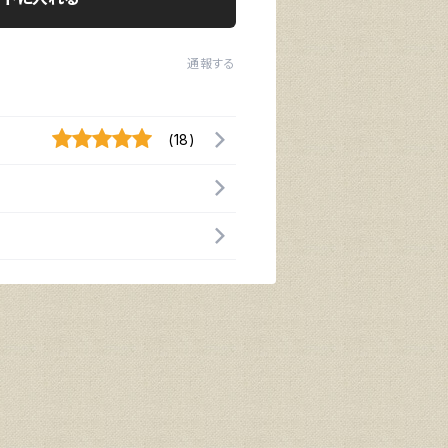
通報する
(18)