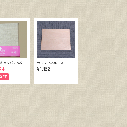
キャンバス５枚セ
ラワンパネル A3 42
麻キャンバス裏面
0㎜×297㎜
74
¥1,122
OFF