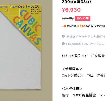
200㎜×厚38㎜）
¥6,930
¥7,700
10%OFF
なら
手数
別途送料がかかります。
送料
¥10,000以上のご注文で国
！！セット商品です 注文数量
＜使用画布＞
コットン100% 中目 包張
＜木枠仕様＞
桐材 クサビ調整機能 シュ