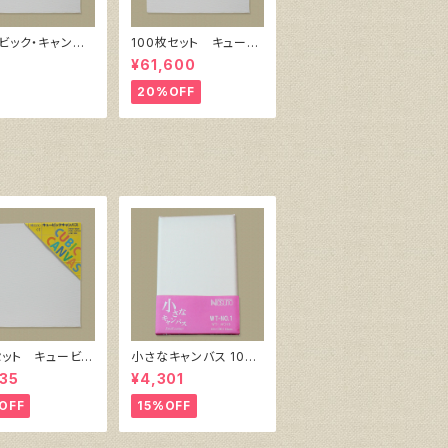
ビック・キャンバ
100枚セット キュービ
縦150㎜×横150
ック・キャンバス白（縦2
¥61,600
38㎜）
00㎜×横200㎜×厚38
㎜）
20%OFF
セット キュービッ
小さなキャンバス 10枚
ャンバス白（縦150
セット（ホワイト塗りキャ
35
¥4,301
150㎜×厚38㎜）
ンバス張り）
OFF
15%OFF