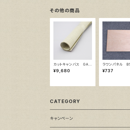
その他の商品
カットキャンバス GAE
ラワンパネル B
RA F S50
7㎜×182㎜
¥9,680
¥737
CATEGORY
キャンペーン