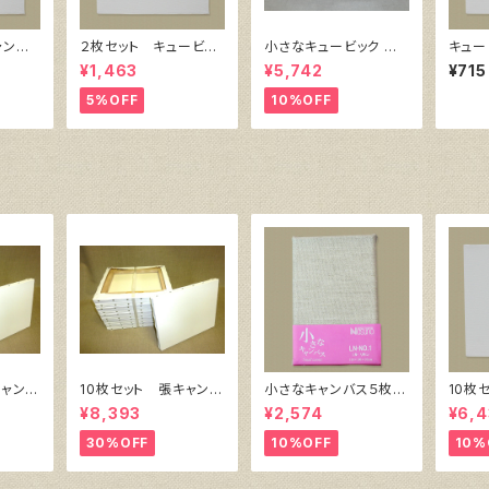
ャンバ
２枚セット キュービッ
小さなキュービック 同
キュー
横300
ク・キャンバス白（縦20
サイズ10個組
ス白（
¥1,463
¥5,742
¥715
0㎜×横200㎜×厚38
㎜×厚
㎜）
5%OFF
10%OFF
キャンバ
10枚セット 張キャンバ
小さなキャンバス５枚セ
10枚
 SPC
ス SnowWhite SPC
ット（麻キャンバス裏面
ク・キ
¥8,393
¥2,574
¥6,4
）F4
（綿・ポリエステル）F6
張り）
㎜×横
㎜
410㎜×318㎜
30%OFF
10%OFF
10%