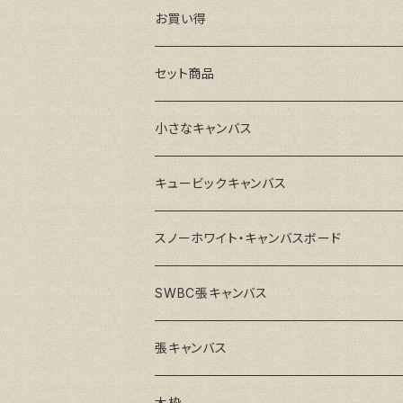
お買い得
セット商品
小さなキャンバス
キュービックキャンバス
スノーホワイト・キャンバスボード
SWBC張キャンバス
張キャンバス
GAERA F(中細目)
木枠