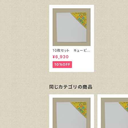
1０枚セット キュービッ
ク・キャンバス白（縦20
¥6,930
0㎜×横200㎜×厚38
㎜）
10%OFF
同じカテゴリの商品