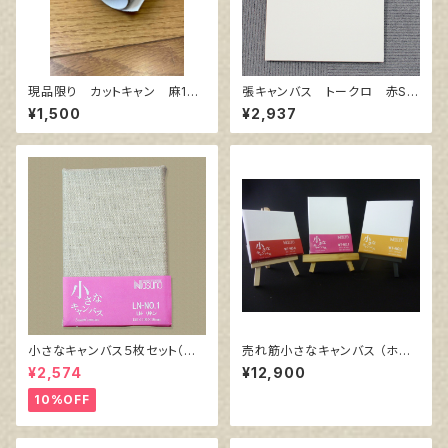
現品限り カットキャン 麻10
張キャンバス トークロ 赤SP
0％ F4 (5枚組)
F10 530㎜×455㎜
¥1,500
¥2,937
小さなキャンバス５枚セット（麻
売れ筋小さなキャンバス （ホワ
キャンバス裏面張り）
イト塗りキャンバス張り）各10枚
¥2,574
¥12,900
３点セット
10%OFF