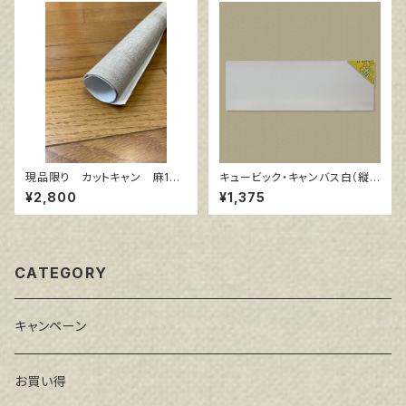
現品限り カットキャン 麻10
キュービック・キャンバス白（縦2
0％ F8 (5枚組)
00㎜×横600㎜×厚38㎜）
¥2,800
¥1,375
CATEGORY
キャンペーン
お買い得