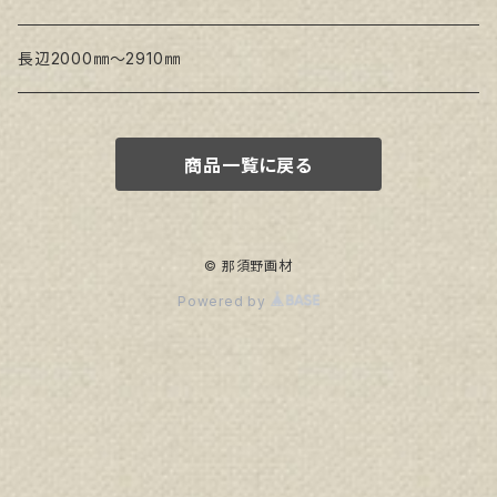
生キャンバス
長辺2000㎜～2910㎜
商品一覧に戻る
© 那須野画材
Powered by