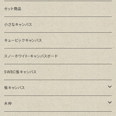
セット商品
小さなキャンバス
キュービックキャンバス
スノーホワイト・キャンバスボード
SWBC張キャンバス
張キャンバス
GAERA F(中細目)
木枠