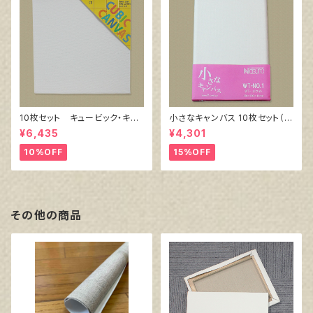
10枚セット キュービック・キャ
小さなキャンバス 10枚セット（ホ
ンバス白（縦150㎜×横150㎜×
ワイト塗りキャンバス張り）
¥6,435
¥4,301
厚38㎜）
10%OFF
15%OFF
その他の商品