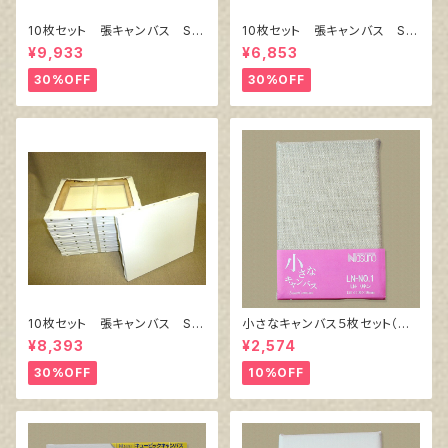
10枚セット 張キャンバス Sn
10枚セット 張キャンバス Sn
owWhite SPC（綿・ポリエステ
owWhite SPC（綿・ポリエステ
¥9,933
¥6,853
ル）F8 455㎜×380㎜
ル）F4 333㎜×242㎜
30%OFF
30%OFF
10枚セット 張キャンバス Sn
小さなキャンバス５枚セット（麻
owWhite SPC（綿・ポリエステ
キャンバス裏面張り）
¥8,393
¥2,574
ル）F6 410㎜×318㎜
30%OFF
10%OFF