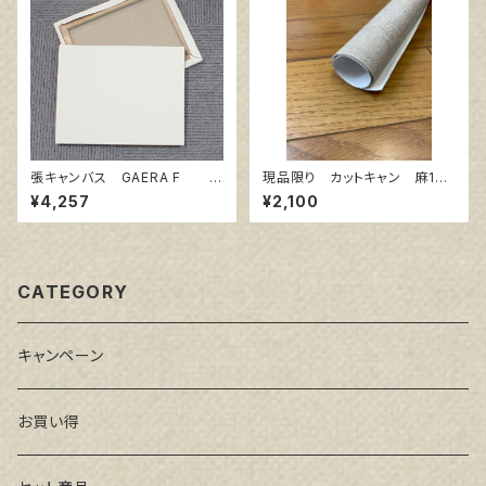
張キャンバス GAERA F 1
現品限り カットキャン 麻10
5号
0％ F6 (5枚組)
¥4,257
¥2,100
CATEGORY
キャンペーン
お買い得