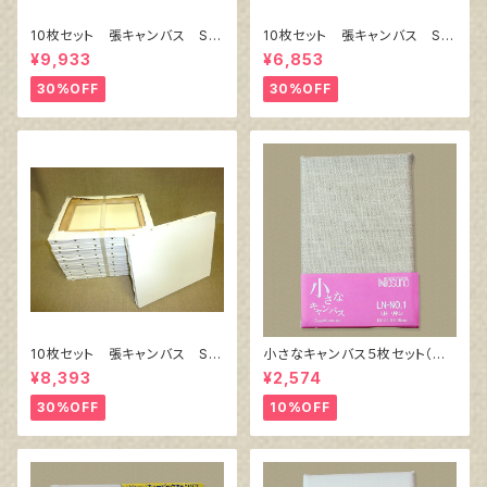
10枚セット 張キャンバス Sn
10枚セット 張キャンバス Sn
owWhite SPC（綿・ポリエステ
owWhite SPC（綿・ポリエステ
¥9,933
¥6,853
ル）F8 455㎜×380㎜
ル）F4 333㎜×242㎜
30%OFF
30%OFF
10枚セット 張キャンバス Sn
小さなキャンバス５枚セット（麻
owWhite SPC（綿・ポリエステ
キャンバス裏面張り）
¥8,393
¥2,574
ル）F6 410㎜×318㎜
30%OFF
10%OFF