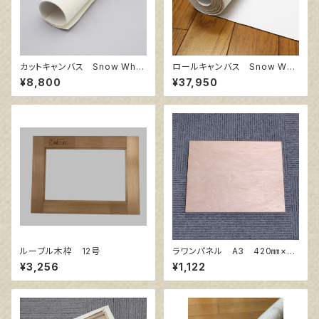
カットキャンバス Snow Whit
ロールキャンバス Snow Whit
e SPC F100
e SPC 206㎝巾×5m巻
¥8,800
¥37,950
ルーブル木枠 12号
ラワンパネル A3 420㎜×29
7㎜
¥3,256
¥1,122