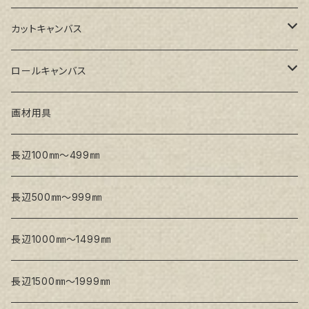
GAERA GLC(中目)
Paulo木枠
ラワンパネル
カットキャンバス
トークロ イエロー(中目)
シナパネル
GAERA F(中細目)
ロールキャンバス
トークロ 赤SP(中目)
GAERA BA(中荒目)
GAERA F(中細目) / BA(中荒目)
画材用具
Snow White SPC(中目)
Snow White SPC(中目)
Snow White SLA(中目)
長辺100㎜～499㎜
Snow White SLA(中目)
Snow White SLH(中太目)
長辺500㎜～999㎜
Snow White SPC(中目)
長辺1000㎜～1499㎜
トークロ イエロー
長辺1500㎜～1999㎜