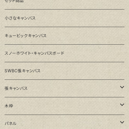
セット商品
小さなキャンバス
キュービックキャンバス
スノーホワイト・キャンバスボード
SWBC張キャンバス
張キャンバス
GAERA F(中細目)
木枠
GAERA BA(中荒目)
ルーブル米杉木枠
パネル