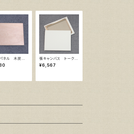
パネル 木炭
張キャンバス トーク
50㎜×500㎜
ロ イエロー 20号
30
¥6,567