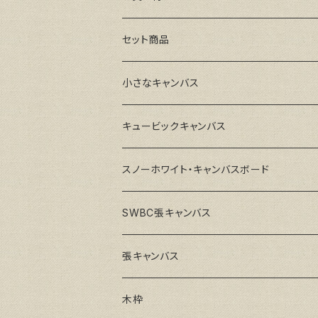
セット商品
小さなキャンバス
キュービックキャンバス
スノーホワイト・キャンバスボード
SWBC張キャンバス
張キャンバス
GAERA F(中細目)
木枠