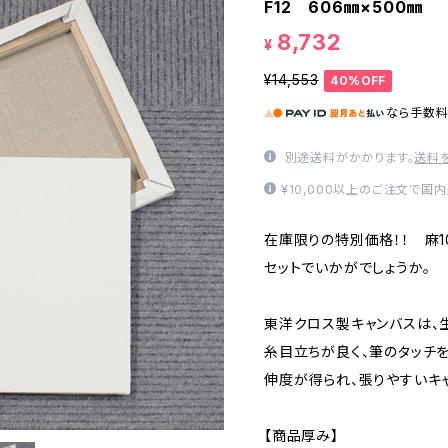
F12 606㎜×500㎜
8,732
¥
¥14,553
40%OFF
なら
手数
別途送料がかかります。
送料
¥10,000以上のご注文で国
在庫限りの特別価格！！ 麻
セットでいかがでしょうか。
東洋クロス製キャンバスは、
糸目立ちが良く、筆のタッチ
伸度が得られ、張りやすいキ
【商品厚み】