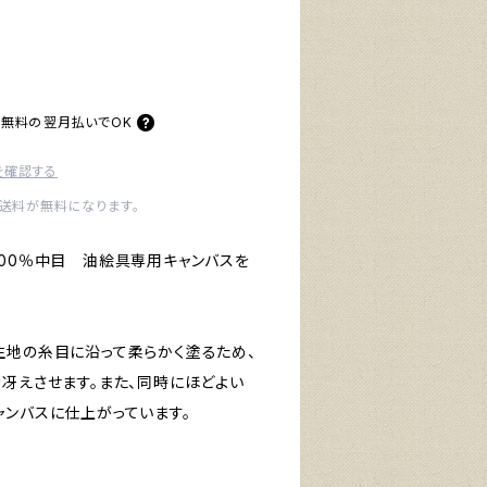
料無料の
翌月払いでOK
を確認する
内送料が無料になります。
100％中目 油絵具専用キャンバスを
生地の糸目に沿って柔らかく塗るため、
を冴えさせます。また、同時にほどよい
ャンバスに仕上がっています。