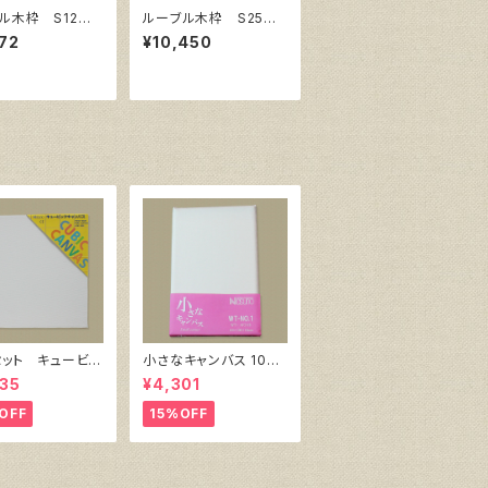
ル木枠 S12
ルーブル木枠 S25
606㎜×606㎜
サイズ803㎜×803㎜
72
¥10,450
セット キュービッ
小さなキャンバス 10枚
ャンバス白（縦150
セット（ホワイト塗りキャ
35
¥4,301
150㎜×厚38㎜）
ンバス張り）
OFF
15%OFF