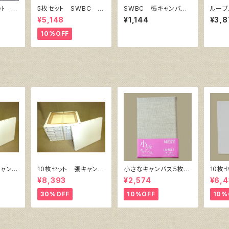
ｯﾄ シ
5枚セット SWBC 張
SWBC 張キャンバ
ルーブ
15㎜
キャンバス F10
ス F10
サイズ
¥5,148
¥1,144
¥3,8
10%OFF
キャンバ
10枚セット 張キャンバ
小さなキャンバス５枚セ
10枚
 SPC
ス SnowWhite SPC
ット（麻キャンバス裏面
ク・キ
¥8,393
¥2,574
¥6,4
）F4
（綿・ポリエステル）F6
張り）
㎜×横
㎜
410㎜×318㎜
30%OFF
10%OFF
10%