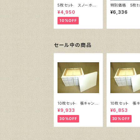
5枚セット スノーホワ
特別価格 5枚ｾ
イト・キャンバスボー
ナパネル B3 5
¥4,950
¥6,336
ド F10 サイズ 530
×364㎜
㎜x455㎜
10%OFF
セール中の商品
10枚セット 張キャンバ
10枚セット 張
ス SnowWhite SPC
ス SnowWhite
¥9,933
¥6,853
（綿・ポリエステル）F8
（綿・ポリエステル
455㎜×380㎜
333㎜×242
30%OFF
30%OFF