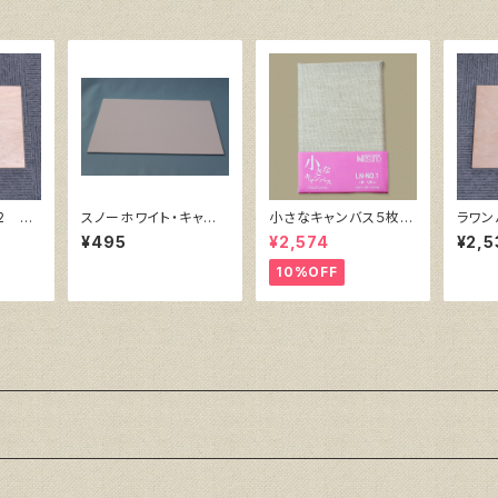
2 72
スノーホワイト・キャン
小さなキャンバス５枚セ
ラワン
バスボード F4 サイ
ット（麻キャンバス裏面
紙 6
¥495
¥2,574
¥2,5
ズ 333㎜x242㎜
張り）
10%OFF