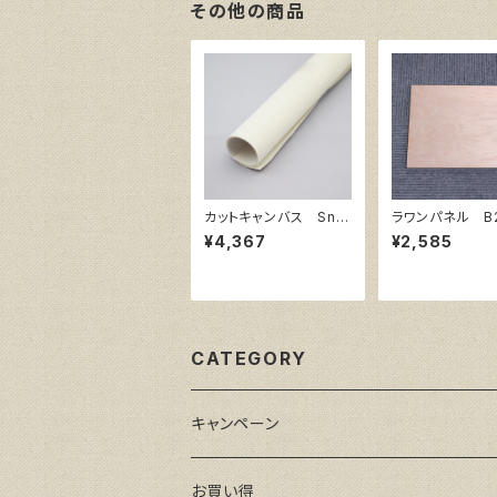
その他の商品
カットキャンバス Sno
ラワンパネル B
w White SPC F50
8㎜×515㎜
¥4,367
¥2,585
CATEGORY
キャンペーン
お買い得