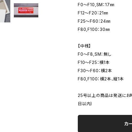
F0～F10,SM：17㎜
F12～F20：21㎜
F25～F60：24㎜
F80,F100：30㎜
【中桟】
F0～F8,SM：無し
F10～F25：横1本
F30～F60：横2本
F80,F100：横2本、縦1本
25号以上の商品は発送にお
日以内）
カ