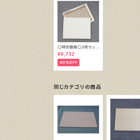
〇特別価格〇3枚セット
張キャンバス トーク
¥8,732
ロ 赤SP F12 606
㎜×500㎜
40%OFF
同じカテゴリの商品