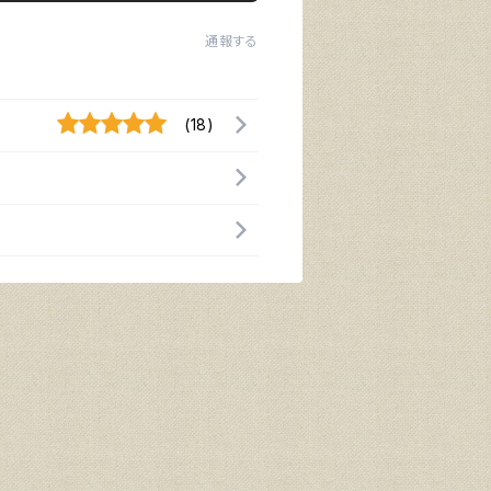
通報する
(18)