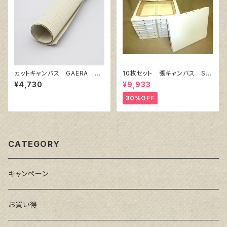
カットキャンバス GAERA F
10枚セット 張キャンバス Sn
S25
owWhite SPC（綿・ポリエステ
¥4,730
¥9,933
ル）F8 455㎜×380㎜
30%OFF
CATEGORY
キャンペーン
お買い得