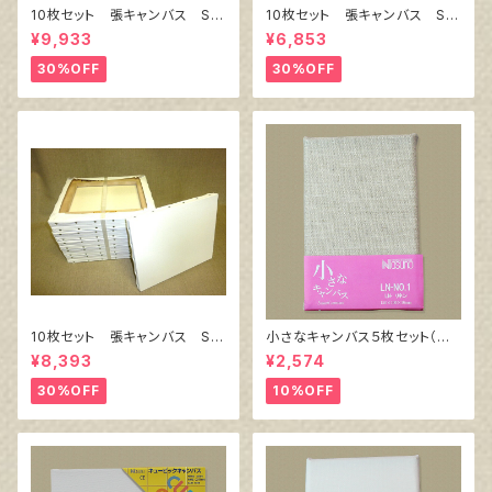
10枚セット 張キャンバス Sn
10枚セット 張キャンバス Sn
owWhite SPC（綿・ポリエステ
owWhite SPC（綿・ポリエステ
¥9,933
¥6,853
ル）F8 455㎜×380㎜
ル）F4 333㎜×242㎜
30%OFF
30%OFF
10枚セット 張キャンバス Sn
小さなキャンバス５枚セット（麻
owWhite SPC（綿・ポリエステ
キャンバス裏面張り）
¥8,393
¥2,574
ル）F6 410㎜×318㎜
30%OFF
10%OFF