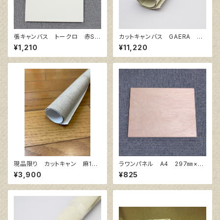
張キャンバス トークロ 赤SP
カットキャンバス GAERA F
SM 227㎜×158㎜
S60
¥1,210
¥11,220
現品限り カットキャン 麻10
ラワンパネル A4 297㎜×21
0％ F10 (5枚組)
0㎜
¥3,900
¥825