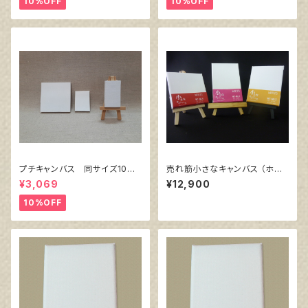
10%OFF
10%OFF
プチキャンバス 同サイズ10枚
売れ筋小さなキャンバス （ホワ
セット
イト塗りキャンバス張り）各10枚
¥3,069
¥12,900
３点セット
10%OFF