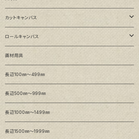
GAERA GLC(中目)
Paulo木枠
ラワンパネル
カットキャンバス
トークロ イエロー(中目)
シナパネル
GAERA F(中細目)
ロールキャンバス
トークロ 赤SP(中目)
GAERA BA(中荒目)
GAERA F(中細目) / BA(中荒目)
画材用具
Snow White SPC(中目)
Snow White SPC(中目)
Snow White SLA(中目)
長辺100㎜～499㎜
Snow White SLA(中目)
Snow White SLH(中太目)
長辺500㎜～999㎜
Snow White SPC(中目)
長辺1000㎜～1499㎜
トークロ イエロー
長辺1500㎜～1999㎜