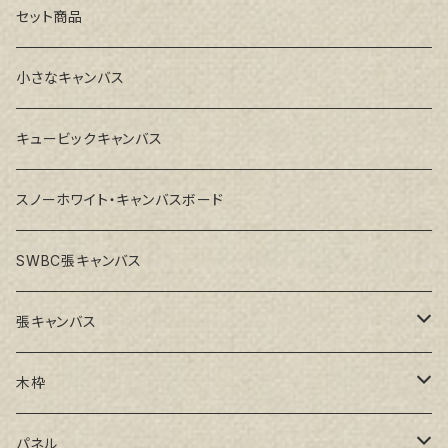
セット商品
小さなキャンバス
キュービックキャンバス
スノーホワイト・キャンバスボード
SWBC張キャンバス
張キャンバス
GAERA F(中細目)
木枠
GAERA BA(中荒目)
ルーブル米杉木枠
パネル