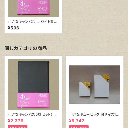
小さなキャンバス（ホワイト塗り
キャンバス張り）
¥506
同じカテゴリの商品
小さなキャンバス５枚セット（ブ
小さなキュービック 同サイズ10
ラック塗りキャンバス張り）
個組
¥2,376
¥5,742