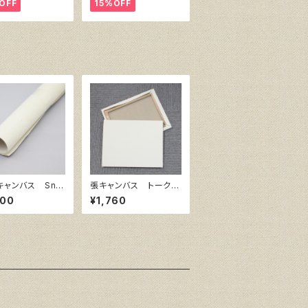
OFF
15%OFF
キャンバス Sno
張キャンバス トーク
ite SPC F10
ロ イエロー 6号
800
¥1,760