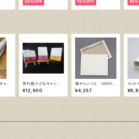
㎜
410㎜×318㎜
30%OFF
10%OFF
10%
キャ
売れ筋小さなキャンバ
張キャンバス GAERA
カット
8 (5
ス （ホワイト塗りキャン
F 15号
w Wh
¥12,900
¥4,257
¥8,
バス張り）各10枚３点セ
0
ット