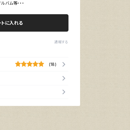
ルバム等・・・
ートに入れる
通報する
(18)