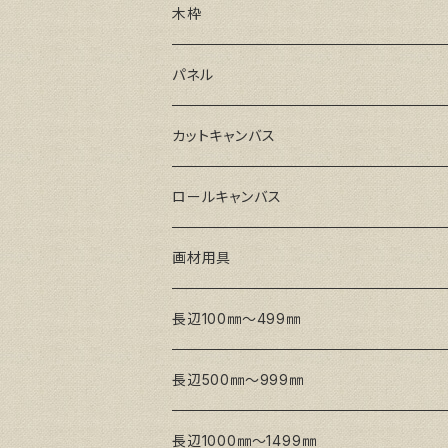
GAERA F(中細目)
木枠
GAERA BA(中荒目)
ルーブル米杉木枠
パネル
GAERA GLC(中目)
Paulo木枠
ラワンパネル
カットキャンバス
トークロ イエロー(中目)
シナパネル
GAERA F(中細目)
ロールキャンバス
トークロ 赤SP(中目)
GAERA BA(中荒目)
GAERA F(中細目) / BA(中荒目)
画材用具
Snow White SPC(中目)
Snow White SPC(中目)
Snow White SLA(中目)
長辺100㎜～499㎜
Snow White SLA(中目)
Snow White SLH(中太目)
長辺500㎜～999㎜
Snow White SPC(中目)
長辺1000㎜～1499㎜