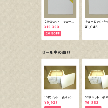
２０枚セット キュービ
キュービック・キ
ック・キャンバス白（縦2
ス白（縦300㎜×
¥12,320
¥1,045
00㎜×横200㎜×厚38
㎜×厚38㎜）
㎜）
20%OFF
セール中の商品
10枚セット 張キャンバ
10枚セット 張
ス SnowWhite SPC
ス SnowWhite
¥9,933
¥6,853
（綿・ポリエステル）F8
（綿・ポリエステル