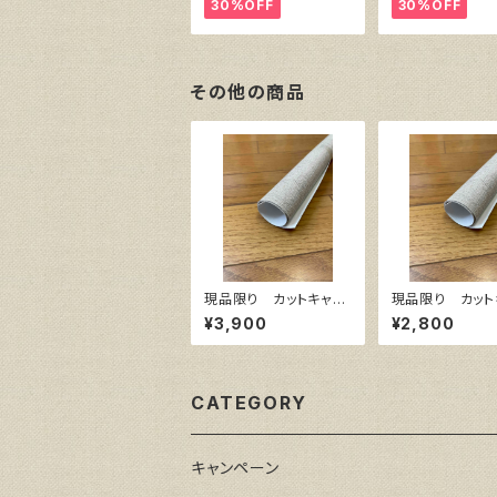
455㎜×380㎜
333㎜×242
30%OFF
30%OFF
その他の商品
現品限り カットキャ
現品限り カット
ン 麻100％ F10
ン 麻100％ F
¥3,900
¥2,800
(5枚組)
枚組)
CATEGORY
キャンペーン