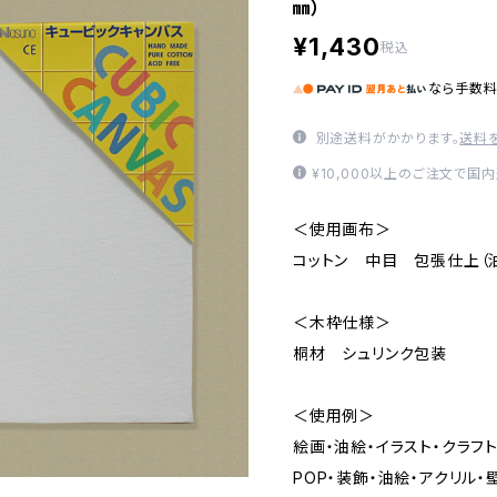
㎜）
¥1,430
税込
なら
手数
別途送料がかかります。
送料
¥10,000以上のご注文で国
＜使用画布＞
コットン 中目 包張仕上（油
＜木枠仕様＞
桐材 シュリンク包装
＜使用例＞
絵画・油絵・イラスト・クラフ
POP・装飾・油絵・アクリル