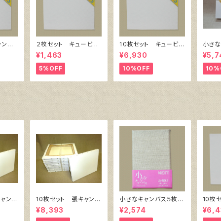
ャンバ
２枚セット キュービッ
1０枚セット キュービッ
小さな
横300
ク・キャンバス白（縦20
ク・キャンバス白（縦20
サイズ
¥1,463
¥6,930
¥5,7
0㎜×横200㎜×厚38
0㎜×横200㎜×厚38
㎜）
㎜）
5%OFF
10%OFF
10%
キャンバ
10枚セット 張キャンバ
小さなキャンバス５枚セ
10枚
 SPC
ス SnowWhite SPC
ット（麻キャンバス裏面
ク・キ
¥8,393
¥2,574
¥6,4
）F4
（綿・ポリエステル）F6
張り）
㎜×横