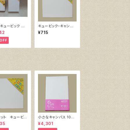
キュービック 同
キュービック・キャンバ
10個組
ス白（縦150㎜×横150
42
¥715
㎜×厚38㎜）
OFF
セット キュービッ
小さなキャンバス 10枚
ャンバス白（縦150
セット（ホワイト塗りキャ
35
¥4,301
150㎜×厚38㎜）
ンバス張り）