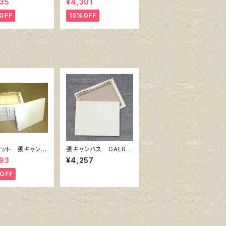
35
¥4,301
150㎜×厚38㎜）
ンバス張り）
OFF
15%OFF
セット 張キャンバ
張キャンバス GAERA
owWhite SPC
F 15号
93
¥4,257
ポリエステル）F6
㎜×318㎜
OFF