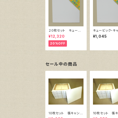
２０枚セット キュービ
キュービック・キ
ック・キャンバス白（縦2
ス白（縦300㎜×
¥12,320
¥1,045
00㎜×横200㎜×厚38
㎜×厚38㎜）
㎜）
20%OFF
セール中の商品
10枚セット 張キャンバ
10枚セット 張
ス SnowWhite SPC
ス SnowWhite