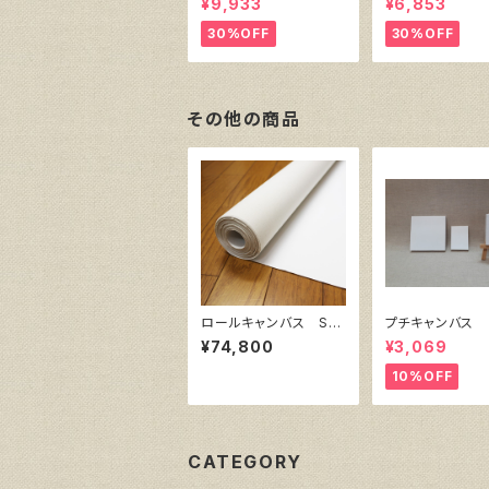
¥9,933
¥6,853
（綿・ポリエステル）F8
（綿・ポリエステル
455㎜×380㎜
333㎜×242
30%OFF
30%OFF
その他の商品
ロールキャンバス Sn
プチキャンバス 
ow White SPC 206
ズ10枚セット
¥74,800
¥3,069
㎝巾×10m巻
10%OFF
CATEGORY