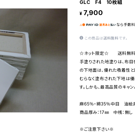
GLC F4 10枚組
7,900
¥
なら
手数
この商品は
送料無料
です。
☆ネット限定☆ 送料無料
手塗りされた地塗りは、布目
の下地面は、優れた吸着性と
むらなく塗布された下地は優
す。しかも、最高品質のキャ
麻65％・綿35％中目 油絵
商品厚み：17㎜ 中桟：無し
※ご注意下さい※