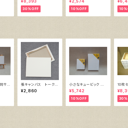
¥8,393
¥2,574
¥6,4
）F4
（綿・ポリエステル）F6
張り）
㎜×横
㎜
410㎜×318㎜
30%OFF
10%OFF
10%
同サイ
張キャンバス トーク
小さなキュービック 同
10枚
ロ イエロー 10号
サイズ10個組
ス Sn
¥2,860
¥5,742
¥8,3
（綿・
410
10%OFF
30%