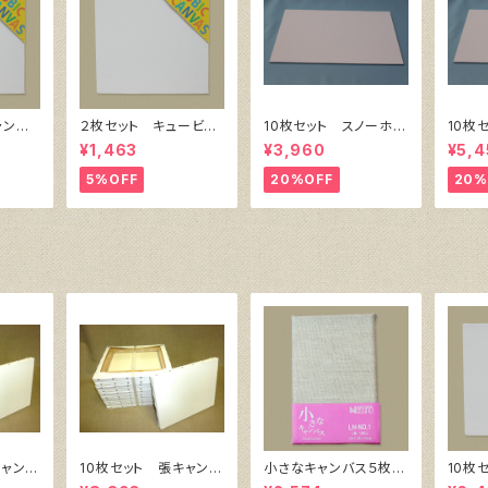
ャンバ
２枚セット キュービッ
10枚セット スノーホワ
10枚
横300
ク・キャンバス白（縦20
イト・キャンバスボー
イト・
¥1,463
¥3,960
¥5,4
0㎜×横200㎜×厚38
ド F4 サイズ 333
ド F
㎜）
㎜x242㎜
㎜x3
5%OFF
20%OFF
20%
キャンバ
10枚セット 張キャンバ
小さなキャンバス５枚セ
10枚
 SPC
ス SnowWhite SPC
ット（麻キャンバス裏面
ク・キ