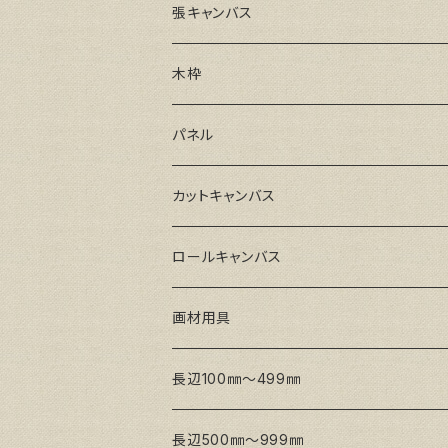
張キャンバス
GAERA F(中細目)
木枠
GAERA BA(中荒目)
ルーブル米杉木枠
パネル
GAERA GLC(中目)
Paulo木枠
ラワンパネル
カットキャンバス
トークロ イエロー(中目)
シナパネル
GAERA F(中細目)
ロールキャンバス
トークロ 赤SP(中目)
GAERA BA(中荒目)
GAERA F(中細目) / BA(中荒目)
画材用具
Snow White SPC(中目)
Snow White SPC(中目)
Snow White SLA(中目)
長辺100㎜～499㎜
Snow White SLA(中目)
Snow White SLH(中太目)
長辺500㎜～999㎜