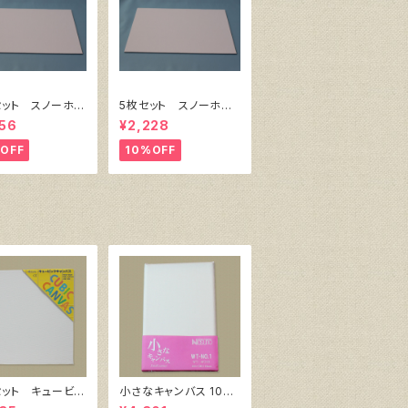
セット スノーホワ
5枚セット スノーホワ
キャンバスボー
イト・キャンバスボー
56
¥2,228
6 サイズ 410
ド F4 サイズ 333
18㎜
㎜x242㎜
OFF
10%OFF
セット キュービッ
小さなキャンバス 10枚
ャンバス白（縦150
セット（ホワイト塗りキャ