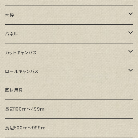
GAERA F(中細目)
木枠
GAERA BA(中荒目)
ルーブル米杉木枠
パネル
GAERA GLC(中目)
Paulo木枠
ラワンパネル
カットキャンバス
トークロ イエロー(中目)
シナパネル
GAERA F(中細目)
ロールキャンバス
トークロ 赤SP(中目)
GAERA BA(中荒目)
GAERA F(中細目) / BA(中荒目)
画材用具
Snow White SPC(中目)
Snow White SPC(中目)
Snow White SLA(中目)
長辺100㎜～499㎜
Snow White SLA(中目)
Snow White SLH(中太目)
長辺500㎜～999㎜