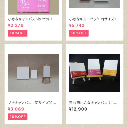
小さなキャンバス５枚セット（ブ
小さなキュービック 同サイズ10
ラック塗りキャンバス張り）
個組
¥2,376
¥5,742
10%OFF
10%OFF
プチキャンバス 同サイズ10枚
売れ筋小さなキャンバス （ホワ
セット
イト塗りキャンバス張り）各10枚
¥3,069
¥12,900
３点セット
10%OFF