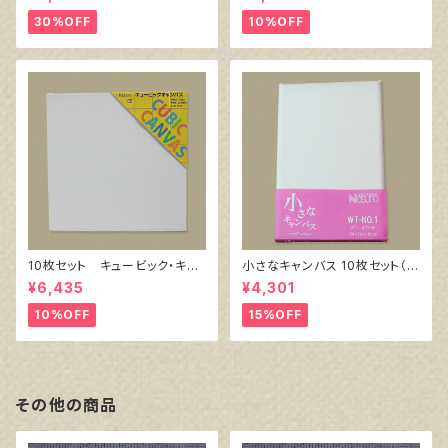
ル）F6 410㎜×318㎜
30%OFF
10%OFF
10枚セット キュービック・キャ
小さなキャンバス 10枚セット（ホ
ンバス白（縦150㎜×横150㎜×
ワイト塗りキャンバス張り）
¥6,435
¥4,301
厚38㎜）
10%OFF
15%OFF
その他の商品