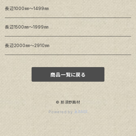
Snow White SPC(中目)
長辺1000㎜～1499㎜
トークロ イエロー
長辺1500㎜～1999㎜
生キャンバス
長辺2000㎜～2910㎜
商品一覧に戻る
© 那須野画材
Powered by