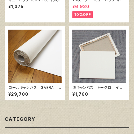
00㎜×横600㎜×厚38㎜）
ンバス白（縦200㎜×横200㎜×
¥1,375
¥6,930
厚38㎜）
10%OFF
ロールキャンバス GAERA F
張キャンバス トークロ イエ
145㎝巾×5m巻
ロー 6号
¥29,700
¥1,760
CATEGORY