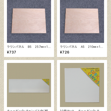
ラワンパネル B5 257㎜×18
ラワンパネル A5 210㎜×14
2㎜
8㎜
¥737
¥726
キュービック・キャンバス白（縦2
1０枚セット キュービック・キャ