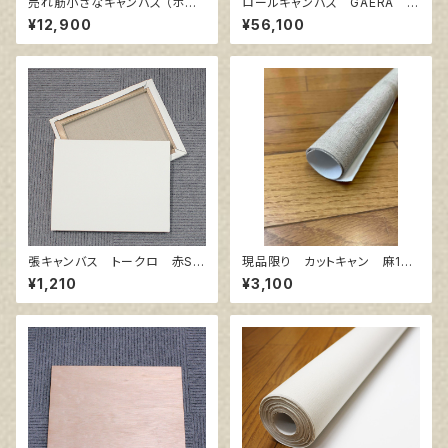
売れ筋小さなキャンバス （ホワ
ロールキャンバス GAERA F
イト塗りキャンバス張り）各10枚
145㎝巾×10m巻
¥12,900
¥56,100
３点セット
張キャンバス トークロ 赤SP
現品限り カットキャン 麻10
SM 227㎜×158㎜
0％ F15 (3枚組)
¥1,210
¥3,100