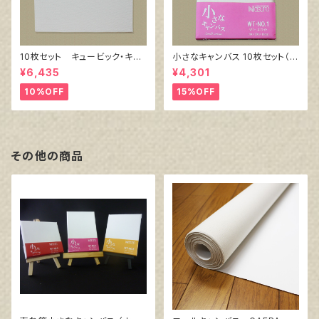
10枚セット キュービック・キャ
小さなキャンバス 10枚セット（ホ
ンバス白（縦150㎜×横150㎜×
ワイト塗りキャンバス張り）
¥6,435
¥4,301
厚38㎜）
10%OFF
15%OFF
その他の商品