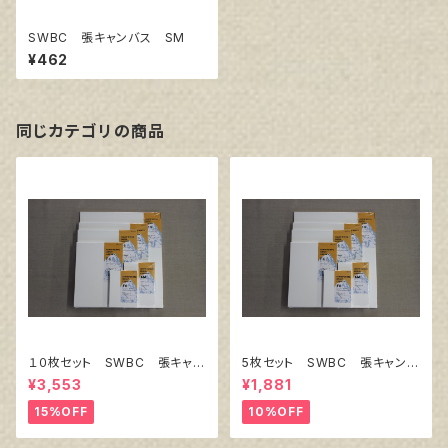
SWBC 張キャンバス SM
¥462
同じカテゴリの商品
１０枚セット SWBC 張キャン
5枚セット SWBC 張キャンバ
バス F0
ス F0
¥3,553
¥1,881
15%OFF
10%OFF