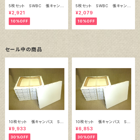
5枚セット SWBC 張キャンバ
5枚セット SWBC 張キャンバ
ス F4
ス SM
¥2,921
¥2,079
10%OFF
10%OFF
セール中の商品
10枚セット 張キャンバス Sn
10枚セット 張キャンバス Sn
owWhite SPC（綿・ポリエステ
owWhite SPC（綿・ポリエステ
¥9,933
¥6,853
ル）F8 455㎜×380㎜
ル）F4 333㎜×242㎜
30%OFF
30%OFF