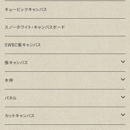
キュービックキャンバス
スノーホワイト・キャンバスボード
SWBC張キャンバス
張キャンバス
GAERA F(中細目)
木枠
GAERA BA(中荒目)
ルーブル米杉木枠
パネル
GAERA GLC(中目)
Paulo木枠
ラワンパネル
カットキャンバス