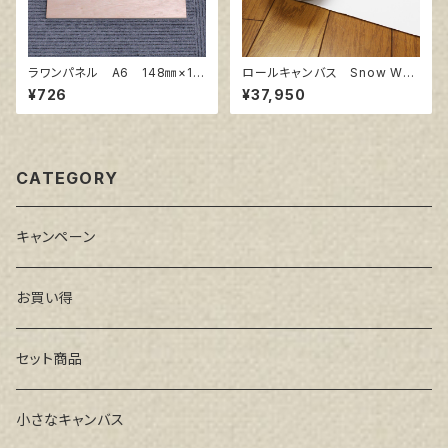
ラワンパネル A6 148㎜×10
ロールキャンバス Snow Whit
5㎜
e SPC 206㎝巾×5m巻
¥726
¥37,950
CATEGORY
キャンペーン
お買い得
セット商品
小さなキャンバス