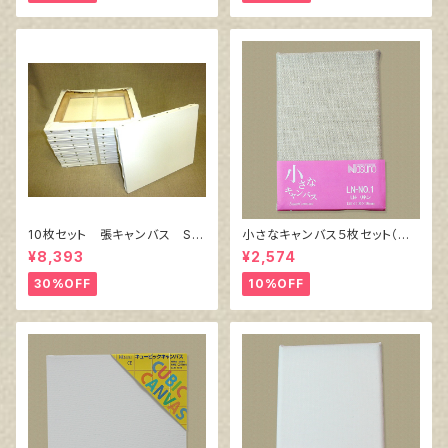
10枚セット 張キャンバス Sn
小さなキャンバス５枚セット（麻
owWhite SPC（綿・ポリエステ
キャンバス裏面張り）
¥8,393
¥2,574
ル）F6 410㎜×318㎜
30%OFF
10%OFF