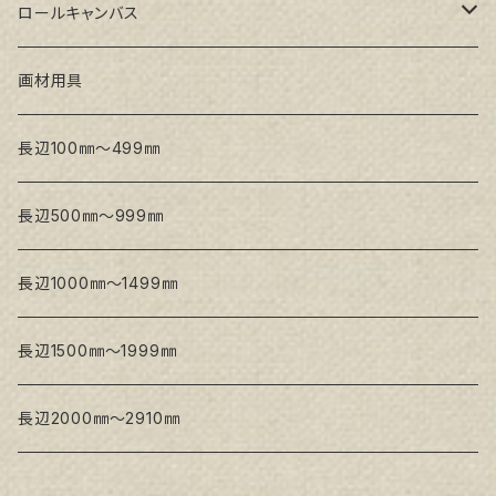
トークロ イエロー(中目)
シナパネル
GAERA F(中細目)
ロールキャンバス
トークロ 赤SP(中目)
GAERA BA(中荒目)
GAERA F(中細目) / BA(中荒目)
画材用具
Snow White SPC(中目)
Snow White SPC(中目)
Snow White SLA(中目)
長辺100㎜～499㎜
Snow White SLA(中目)
Snow White SLH(中太目)
長辺500㎜～999㎜
Snow White SPC(中目)
長辺1000㎜～1499㎜
トークロ イエロー
長辺1500㎜～1999㎜
生キャンバス
長辺2000㎜～2910㎜