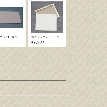
ホワイト・キャン
張キャンバス トーク
ード F4 サイ
ロ 赤SP F10 530
5
¥2,937
33㎜x242㎜
㎜×455㎜