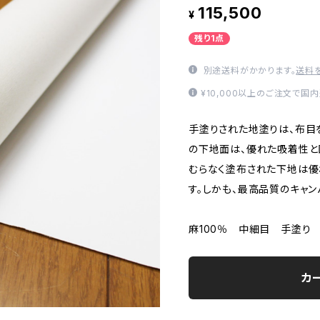
115,500
¥
残り1点
別途送料がかかります。
送料
¥10,000以上のご注文で国
手塗りされた地塗りは、布目
の下地面は、優れた吸着性と
むらなく塗布された下地は優
す。しかも、最高品質のキャ
麻100％ 中細目 手塗り
カ