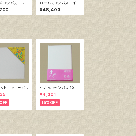
キャンバス GA
ロールキャンバス イ
 F 145㎝巾×5
エロー 142cm巾×10
,700
¥48,400
m巻
セット キュービッ
小さなキャンバス 10枚
ャンバス白（縦150
セット（ホワイト塗りキャ
35
¥4,301
150㎜×厚38㎜）
ンバス張り）
OFF
15%OFF