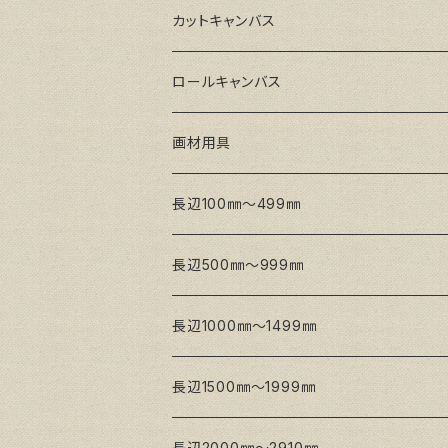
GAERA GLC(中目)
Paulo木枠
ラワンパネル
カットキャンバス
トークロ イエロー(中目)
シナパネル
GAERA F(中細目)
ロールキャンバス
トークロ 赤SP(中目)
GAERA BA(中荒目)
GAERA F(中細目) / BA(中荒目)
画材用具
Snow White SPC(中目)
Snow White SPC(中目)
Snow White SLA(中目)
長辺100㎜～499㎜
Snow White SLA(中目)
Snow White SLH(中太目)
長辺500㎜～999㎜
Snow White SPC(中目)
長辺1000㎜～1499㎜
トークロ イエロー
長辺1500㎜～1999㎜
生キャンバス
長辺2000㎜～2910㎜