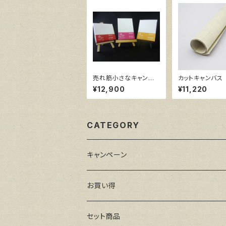
売れ筋小さなキャンバ
カットキャンバス
ス （ホワイト塗りキャン
RA F S60
¥12,900
¥11,220
バス張り）各10枚３点セ
ット
CATEGORY
キャンペーン
お買い得
セット商品