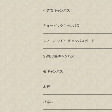
小さなキャンバス
キュービックキャンバス
スノーホワイト・キャンバスボード
SWBC張キャンバス
張キャンバス
GAERA F(中細目)
木枠
GAERA BA(中荒目)
ルーブル米杉木枠
パネル