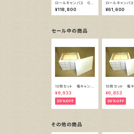
ロールキャンバス GA
ロールキャンバス
ERA BA 206㎝巾×
ERA BA 20
¥118,800
¥61,600
10m巻
5m巻
セール中の商品
10枚セット 張キャンバ
10枚セット 張
ス SnowWhite SPC
ス SnowWhite
¥9,933
¥6,853
（綿・ポリエステル）F8
（綿・ポリエステル
455㎜×380㎜
333㎜×242
30%OFF
30%OFF
その他の商品