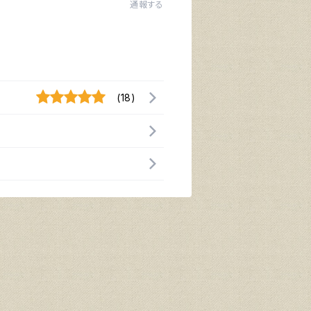
通報する
(18)