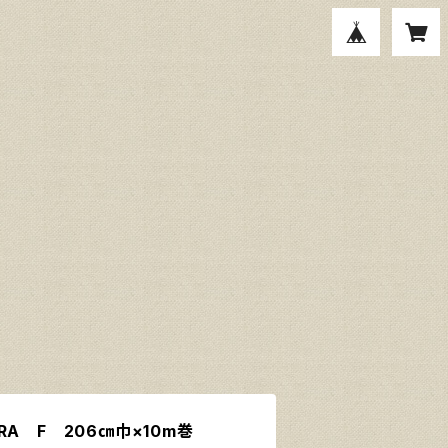
A F 206㎝巾×10m巻