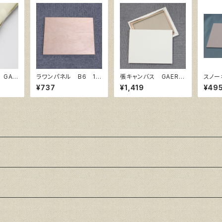
 GAE
ラワンパネル B6 18
張キャンバス GAERA
スノー
2㎜×128㎜
F 6号
バスボ
¥737
¥1,419
¥49
ズ 3