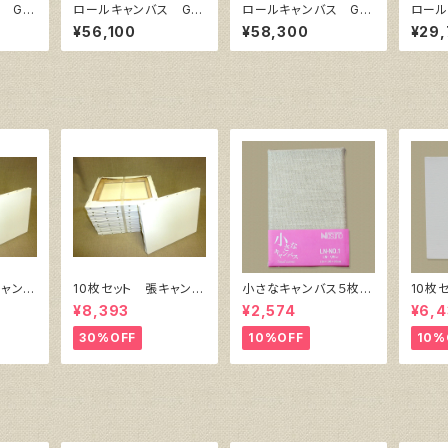
 GA
ロールキャンバス GA
ロールキャンバス GA
ロール
6㎝巾×
ERA F 145㎝巾×10
ERA F 206㎝巾×5
ERA
¥56,100
¥58,300
¥29
m巻
m巻
m巻
キャンバ
10枚セット 張キャンバ
小さなキャンバス５枚セ
10枚
 SPC
ス SnowWhite SPC
ット（麻キャンバス裏面
ク・キ
¥8,393
¥2,574
¥6,4
）F4
（綿・ポリエステル）F6
張り）
㎜×横
㎜
410㎜×318㎜
30%OFF
10%OFF
10%