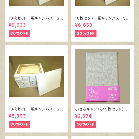
10枚セット 張キャンバス Sn
10枚セット 張キャンバス Sn
owWhite SPC（綿・ポリエステ
owWhite SPC（綿・ポリエステ
¥9,933
¥6,853
ル）F8 455㎜×380㎜
ル）F4 333㎜×242㎜
30%OFF
30%OFF
10枚セット 張キャンバス Sn
小さなキャンバス５枚セット（麻
owWhite SPC（綿・ポリエステ
キャンバス裏面張り）
¥8,393
¥2,574
ル）F6 410㎜×318㎜
30%OFF
10%OFF