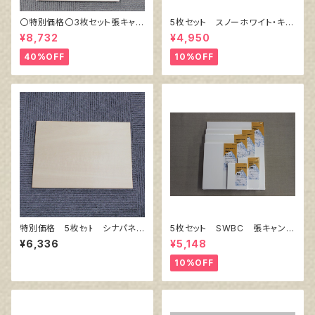
〇特別価格〇3枚セット張キャン
5枚セット スノーホワイト・キャ
バス トークロ 赤SP F12
ンバスボード F10 サイズ 5
¥8,732
¥4,950
606㎜×500㎜
30㎜x455㎜
40%OFF
10%OFF
特別価格 5枚ｾｯﾄ シナパネ
5枚セット SWBC 張キャンバ
ル B3 515㎜×364㎜
ス F10
¥6,336
¥5,148
10%OFF