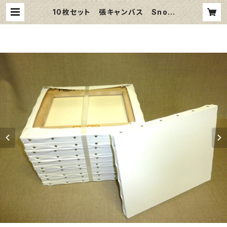
10枚セット 張キャンバス Snow
White SPC（綿・ポリエステル）F10
530㎜×455㎜ | 那須野画材