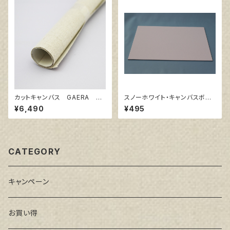
カットキャンバス GAERA F
スノーホワイト・キャンバスボー
S30
ド F4 サイズ 333㎜x242
¥6,490
¥495
㎜
CATEGORY
キャンペーン
お買い得