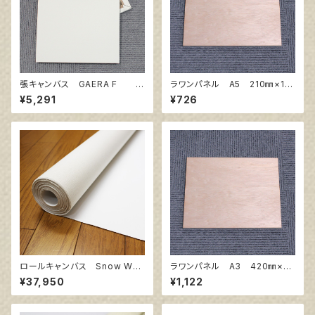
張キャンバス GAERA F 2
ラワンパネル A5 210㎜×14
0号
8㎜
¥5,291
¥726
ロールキャンバス Snow Whit
ラワンパネル A3 420㎜×29
e SPC 206㎝巾×5m巻
7㎜
¥37,950
¥1,122