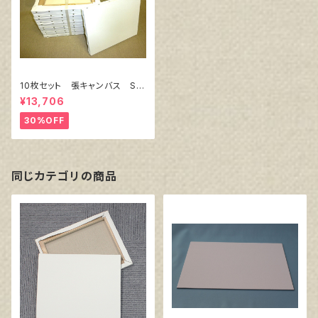
10枚セット 張キャンバス Sn
owWhite SPC（綿・ポリエステ
¥13,706
ル）F10 530㎜×455㎜
30%OFF
同じカテゴリの商品