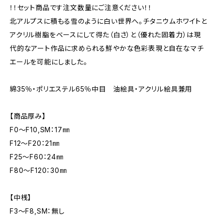
！！セット商品です注文数量にご注意ください！！
北アルプスに積もる雪のように白い世界へ。チタニウムホワイトと
アクリル樹脂をベースにして得た（白さ）と（優れた固着力）は現
代的なアート作品に求められる鮮やかな色彩表現と自在なマチ
エールを可能にしました。
綿35％・ポリエステル65％中目 油絵具・アクリル絵具兼用
【商品厚み】
F0～F10,SM：17㎜
F12～F20：21㎜
F25～F60：24㎜
F80～F120：30㎜
【中桟】
F3～F8,SM：無し