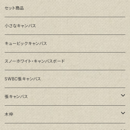
セット商品
小さなキャンバス
キュービックキャンバス
スノーホワイト・キャンバスボード
SWBC張キャンバス
張キャンバス
GAERA F(中細目)
木枠