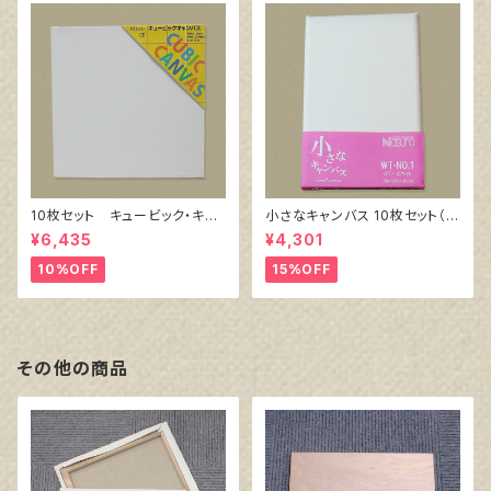
10枚セット キュービック・キャ
小さなキャンバス 10枚セット（ホ
ンバス白（縦150㎜×横150㎜×
ワイト塗りキャンバス張り）
¥6,435
¥4,301
厚38㎜）
10%OFF
15%OFF
その他の商品