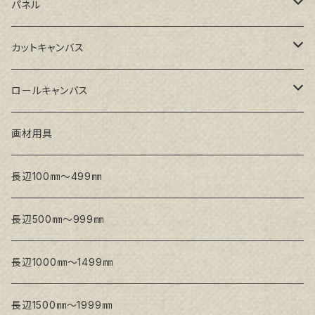
GAERA BA(中荒目)
ルーブル米杉木枠
パネル
GAERA GLC(中目)
Paulo木枠
ラワンパネル
カットキャンバス
トークロ イエロー(中目)
シナパネル
GAERA F(中細目)
ロールキャンバス
トークロ 赤SP(中目)
GAERA BA(中荒目)
GAERA F(中細目) / BA(中荒目)
画材用具
Snow White SPC(中目)
Snow White SPC(中目)
Snow White SLA(中目)
長辺100㎜～499㎜
Snow White SLA(中目)
Snow White SLH(中太目)
長辺500㎜～999㎜
Snow White SPC(中目)
長辺1000㎜～1499㎜
トークロ イエロー
長辺1500㎜～1999㎜