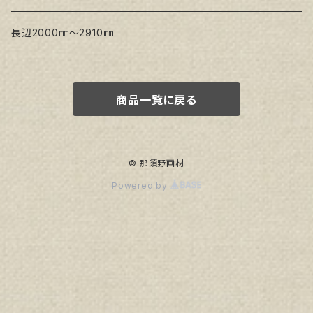
生キャンバス
長辺2000㎜～2910㎜
商品一覧に戻る
© 那須野画材
Powered by