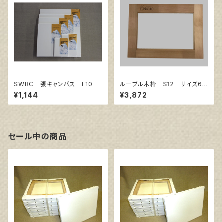
SWBC 張キャンバス F10
ルーブル木枠 S12 サイズ60
6㎜×606㎜
¥1,144
¥3,872
セール中の商品