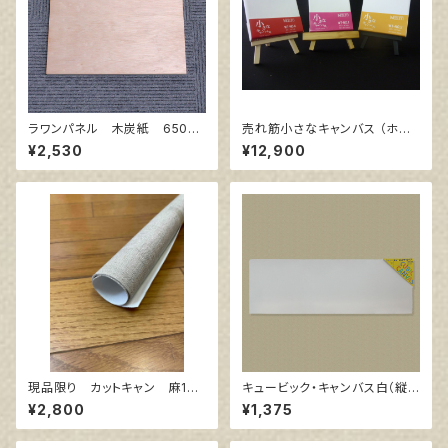
ラワンパネル 木炭紙 650㎜
売れ筋小さなキャンバス （ホワ
×500㎜
イト塗りキャンバス張り）各10枚
¥2,530
¥12,900
３点セット
現品限り カットキャン 麻10
キュービック・キャンバス白（縦2
0％ F8 (5枚組)
00㎜×横600㎜×厚38㎜）
¥2,800
¥1,375