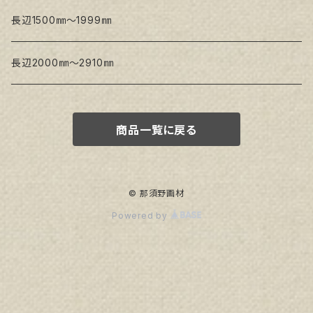
トークロ イエロー
長辺1500㎜～1999㎜
生キャンバス
長辺2000㎜～2910㎜
商品一覧に戻る
© 那須野画材
Powered by