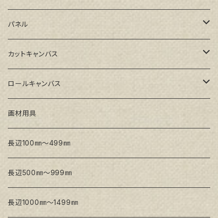
GAERA BA(中荒目)
ルーブル米杉木枠
パネル
GAERA GLC(中目)
Paulo木枠
ラワンパネル
カットキャンバス
トークロ イエロー(中目)
シナパネル
GAERA F(中細目)
ロールキャンバス
トークロ 赤SP(中目)
GAERA BA(中荒目)
GAERA F(中細目) / BA(中荒目)
画材用具
Snow White SPC(中目)
Snow White SPC(中目)
Snow White SLA(中目)
長辺100㎜～499㎜
Snow White SLA(中目)
Snow White SLH(中太目)
長辺500㎜～999㎜
Snow White SPC(中目)
長辺1000㎜～1499㎜