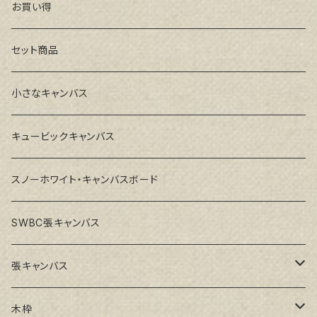
お買い得
セット商品
小さなキャンバス
キュービックキャンバス
スノーホワイト・キャンバスボード
SWBC張キャンバス
張キャンバス
GAERA F(中細目)
木枠