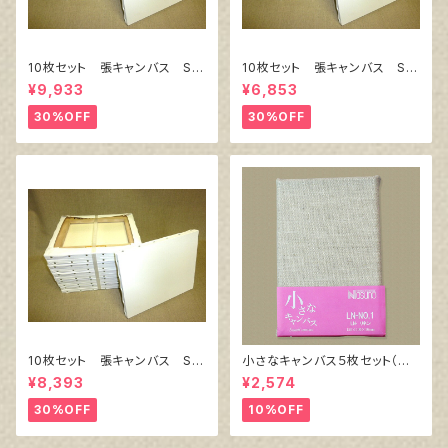
10枚セット 張キャンバス Sn
10枚セット 張キャンバス Sn
owWhite SPC（綿・ポリエステ
owWhite SPC（綿・ポリエステ
¥9,933
¥6,853
ル）F8 455㎜×380㎜
ル）F4 333㎜×242㎜
30%OFF
30%OFF
10枚セット 張キャンバス Sn
小さなキャンバス５枚セット（麻
owWhite SPC（綿・ポリエステ
キャンバス裏面張り）
¥8,393
¥2,574
ル）F6 410㎜×318㎜
30%OFF
10%OFF