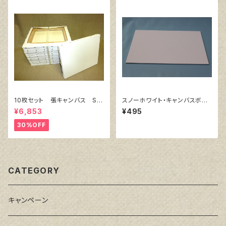
10枚セット 張キャンバス Sn
スノーホワイト・キャンバスボー
owWhite SPC（綿・ポリエステ
ド F4 サイズ 333㎜x242
¥6,853
¥495
ル）F4 333㎜×242㎜
㎜
30%OFF
CATEGORY
キャンペーン