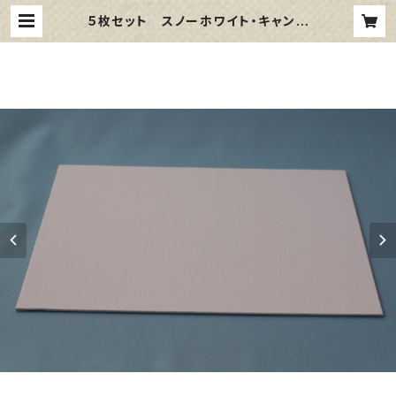
５枚セット スノーホワイト・キャンバ
スボード F8 サイズ 455㎜x38
0㎜ | 那須野画材