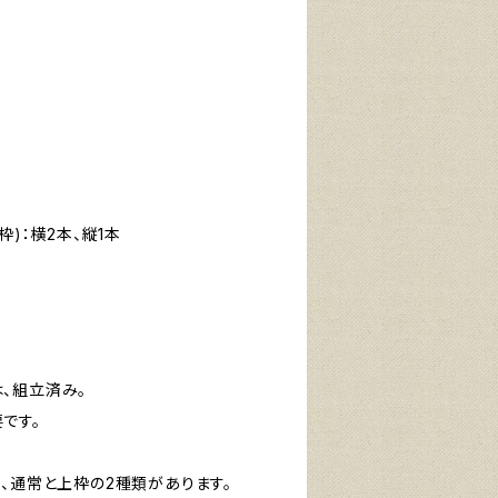
(上枠)：横2本、縦1本
）は、組立済み。
です。
）には、通常と上枠の2種類があります。