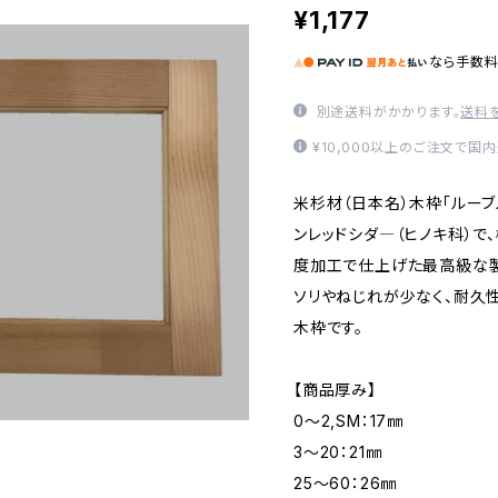
¥1,177
なら
手数
別途送料がかかります。
送料
¥10,000以上のご注文で国
米杉材（日本名）木枠「ルー
ンレッドシダ―（ヒノキ科）で
度加工で仕上げた最高級な製
ソリやねじれが少なく、耐久
木枠です。
【商品厚み】
0～2,SM：17㎜
3～20：21㎜
25～60：26㎜