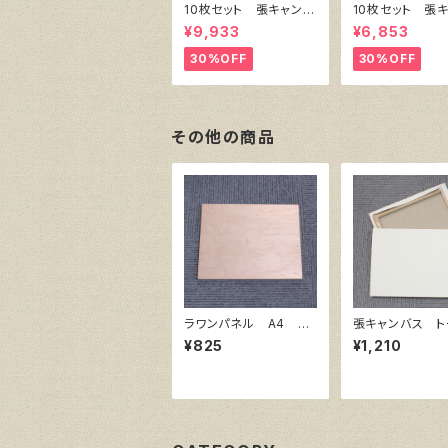
10枚セット 張キャンバ
10枚セット 張
ス SnowWhite SPC
ス SnowWhite
¥9,933
¥6,853
（綿・ポリエステル）F8
（綿・ポリエステル
455㎜×380㎜
333㎜×242
30%OFF
30%OFF
その他の商品
ラワンパネル A4 29
張キャンバス ト
7㎜×210㎜
ロ 赤SP SM 
¥825
¥1,210
㎜×158㎜