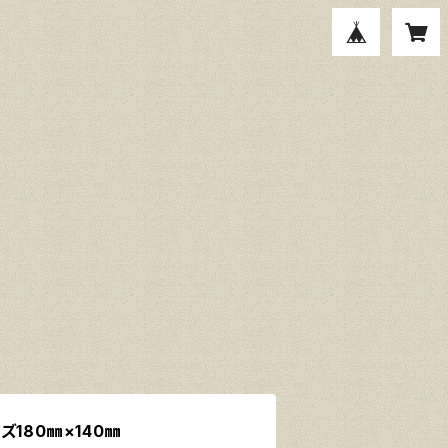
180㎜×140㎜