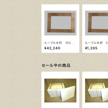
ルーブル木枠 100
ルーブル木枠 S
号 上枠
イズ180㎜×180
¥42,240
¥1,265
セール中の商品