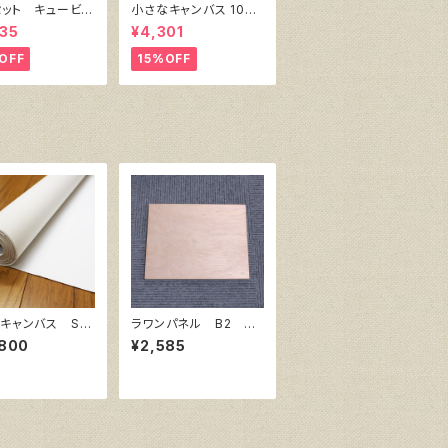
セット キュービッ
小さなキャンバス 10枚
ャンバス白（縦150
セット（ホワイト塗りキャ
35
¥4,301
150㎜×厚38㎜）
ンバス張り）
OFF
15%OFF
キャンバス Sn
ラワンパネル B2 72
hite SPC 206
8㎜×515㎜
,800
¥2,585
10m巻