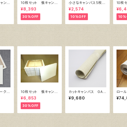
キャンバ
10枚セット 張キャンバ
小さなキャンバス５枚セ
10枚
 SPC
ス SnowWhite SPC
ット（麻キャンバス裏面
ク・キ
¥8,393
¥2,574
¥6,4
）F4
（綿・ポリエステル）F6
張り）
㎜×横
㎜
410㎜×318㎜
30%OFF
10%OFF
10%
ーク
10枚セット 張キャンバ
カットキャンバス GAE
ロール
227
ス SnowWhite SPC
RA F S50
ow W
¥6,853
¥9,680
¥74
（綿・ポリエステル）F4
㎝巾×
333㎜×242㎜
30%OFF