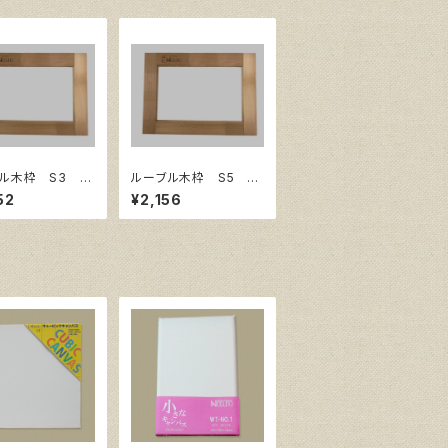
ル木枠 S3 サ
ルーブル木枠 S5 サ
73㎜×273㎜
イズ350㎜×350㎜
52
¥2,156