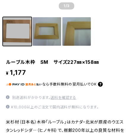
1
/3
ルーブル木枠 SM サイズ227㎜×158㎜
1,177
¥
なら
手数料無料の
翌月払いでOK
別途送料がかかります。
送料を確認する
¥10,000以上のご注文で国内送料が無料になります。
米杉材（日本名）木枠「ルーブル」はカナダ・北米が原産のウエス
タンレッドシダ―（ヒノキ科）で、樹齢200年以上の良質な材料を