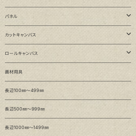
GAERA BA(中荒目)
ルーブル米杉木枠
パネル
GAERA GLC(中目)
Paulo木枠
ラワンパネル
カットキャンバス
トークロ イエロー(中目)
シナパネル
GAERA F(中細目)
ロールキャンバス
トークロ 赤SP(中目)
GAERA BA(中荒目)
GAERA F(中細目) / BA(中荒目)
画材用具
Snow White SPC(中目)
Snow White SPC(中目)
Snow White SLA(中目)
長辺100㎜～499㎜
Snow White SLA(中目)
Snow White SLH(中太目)
長辺500㎜～999㎜
Snow White SPC(中目)
長辺1000㎜～1499㎜