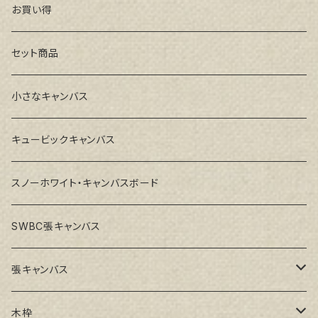
お買い得
セット商品
小さなキャンバス
キュービックキャンバス
スノーホワイト・キャンバスボード
SWBC張キャンバス
張キャンバス
GAERA F(中細目)
木枠