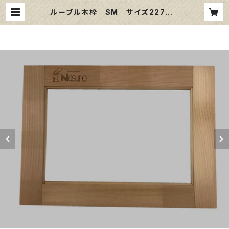
ルーブル木枠 SM サイズ227㎜×
158㎜ | 那須野画材