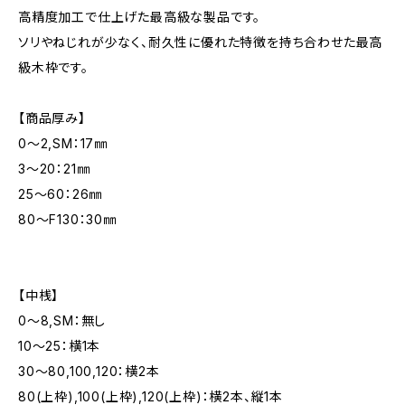
高精度加工で仕上げた最高級な製品です。
ソリやねじれが少なく、耐久性に優れた特徴を持ち合わせた最高
級木枠です。
【商品厚み】
0～2,SM：17㎜
3～20：21㎜
25～60：26㎜
80～F130：30㎜
【中桟】
0～8,SM：無し
10～25：横1本
30～80,100,120：横2本
80(上枠),100(上枠),120(上枠)：横2本、縦1本