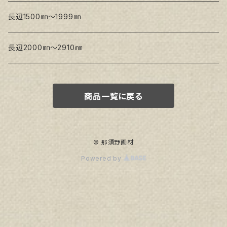
トークロ イエロー
長辺1500㎜～1999㎜
生キャンバス
長辺2000㎜～2910㎜
商品一覧に戻る
© 那須野画材
Powered by