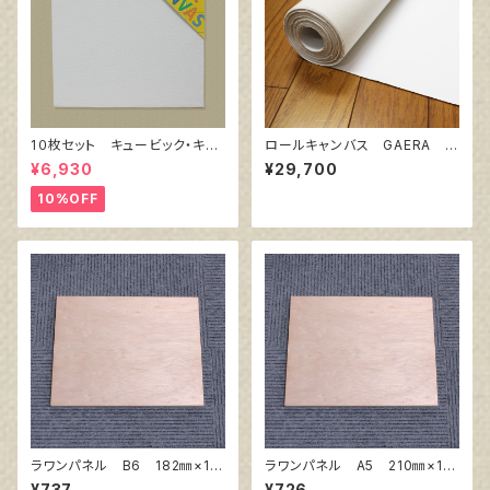
1０枚セット キュービック・キャ
ロールキャンバス GAERA F
ンバス白（縦200㎜×横200㎜×
145㎝巾×5m巻
¥6,930
¥29,700
厚38㎜）
10%OFF
ラワンパネル B6 182㎜×12
ラワンパネル A5 210㎜×14
8㎜
8㎜
¥737
¥726