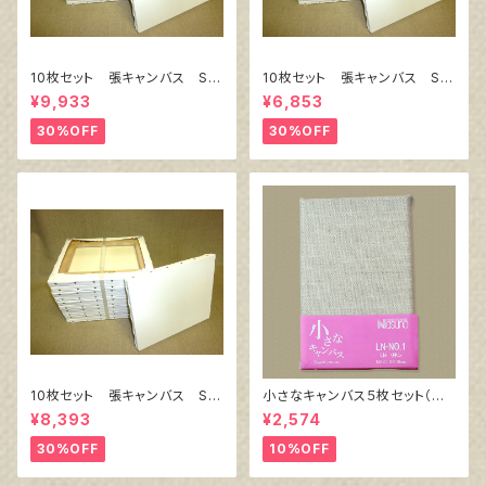
10枚セット 張キャンバス Sn
10枚セット 張キャンバス Sn
owWhite SPC（綿・ポリエステ
owWhite SPC（綿・ポリエステ
¥9,933
¥6,853
ル）F8 455㎜×380㎜
ル）F4 333㎜×242㎜
30%OFF
30%OFF
10枚セット 張キャンバス Sn
小さなキャンバス５枚セット（麻
owWhite SPC（綿・ポリエステ
キャンバス裏面張り）
¥8,393
¥2,574
ル）F6 410㎜×318㎜
30%OFF
10%OFF