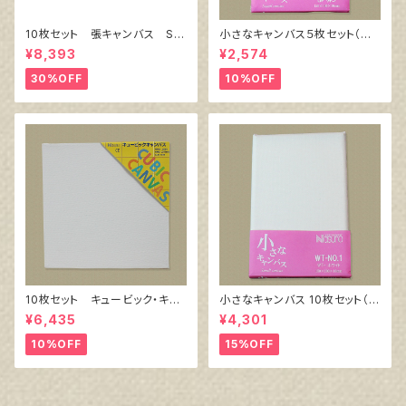
10枚セット 張キャンバス Sn
小さなキャンバス５枚セット（麻
owWhite SPC（綿・ポリエステ
キャンバス裏面張り）
¥8,393
¥2,574
ル）F6 410㎜×318㎜
30%OFF
10%OFF
10枚セット キュービック・キャ
小さなキャンバス 10枚セット（ホ
ンバス白（縦150㎜×横150㎜×
ワイト塗りキャンバス張り）
¥6,435
¥4,301
厚38㎜）
10%OFF
15%OFF