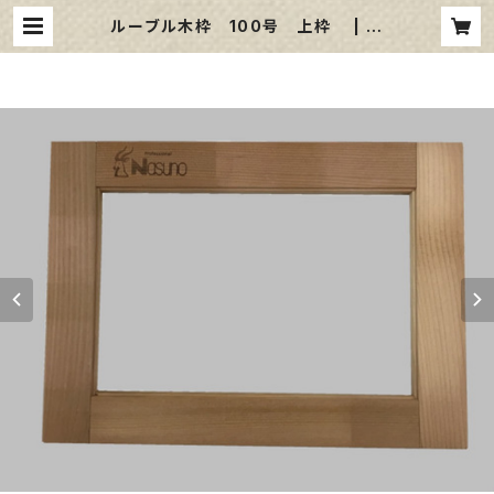
ルーブル木枠 100号 上枠 | 那
須野画材