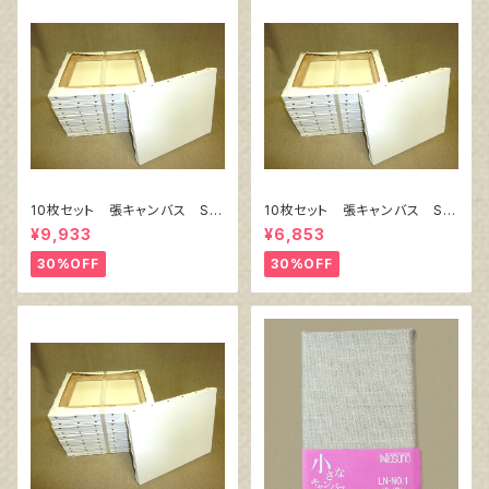
10枚セット 張キャンバス Sn
10枚セット 張キャンバス Sn
owWhite SPC（綿・ポリエステ
owWhite SPC（綿・ポリエステ
¥9,933
¥6,853
ル）F8 455㎜×380㎜
ル）F4 333㎜×242㎜
30%OFF
30%OFF