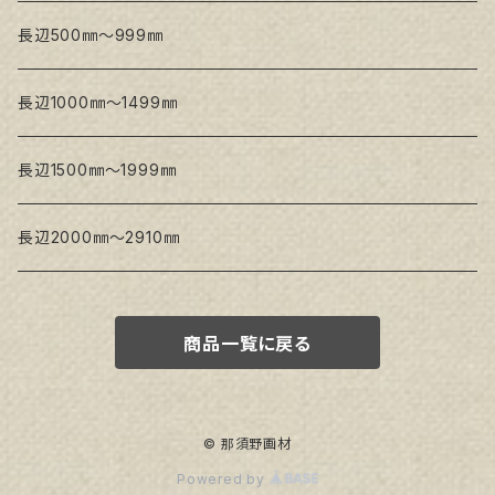
Snow White SLA(中目)
Snow White SLH(中太目)
長辺500㎜～999㎜
Snow White SPC(中目)
長辺1000㎜～1499㎜
トークロ イエロー
長辺1500㎜～1999㎜
生キャンバス
長辺2000㎜～2910㎜
商品一覧に戻る
© 那須野画材
Powered by