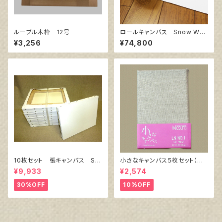
ルーブル木枠 12号
ロールキャンバス Snow Whit
e SPC 206㎝巾×10m巻
¥3,256
¥74,800
10枚セット 張キャンバス Sn
小さなキャンバス５枚セット（麻
owWhite SPC（綿・ポリエステ
キャンバス裏面張り）
¥9,933
¥2,574
ル）F8 455㎜×380㎜
30%OFF
10%OFF