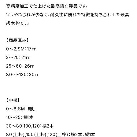
高精度加工で仕上げた最高級な製品です。
ソリやねじれが少なく、耐久性に優れた特徴を持ち合わせた最高
級木枠です。
【商品厚み】
0～2,SM：17㎜
3～20：21㎜
25～60：26㎜
80～F130：30㎜
【中桟】
0～8,SM：無し
10～25：横1本
30～80,100,120：横2本
80(上枠),100(上枠),120(上枠)：横2本、縦1本