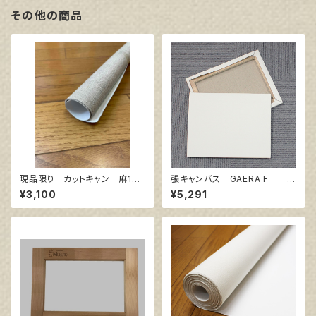
その他の商品
現品限り カットキャン 麻10
張キャンバス GAERA F 2
0％ F15 (3枚組)
0号
¥3,100
¥5,291