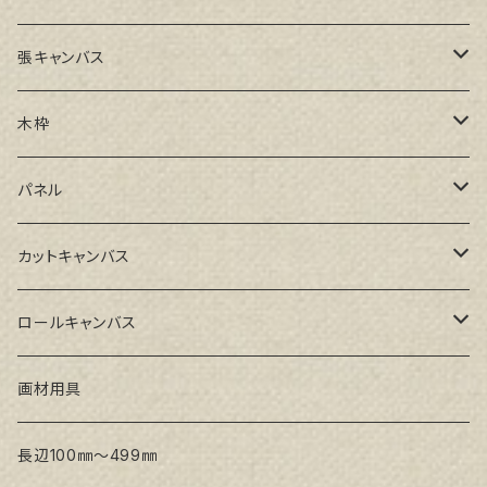
張キャンバス
GAERA F(中細目)
木枠
GAERA BA(中荒目)
ルーブル米杉木枠
パネル
GAERA GLC(中目)
Paulo木枠
ラワンパネル
カットキャンバス
トークロ イエロー(中目)
シナパネル
GAERA F(中細目)
ロールキャンバス
トークロ 赤SP(中目)
GAERA BA(中荒目)
GAERA F(中細目) / BA(中荒目)
画材用具
Snow White SPC(中目)
Snow White SPC(中目)
Snow White SLA(中目)
長辺100㎜～499㎜