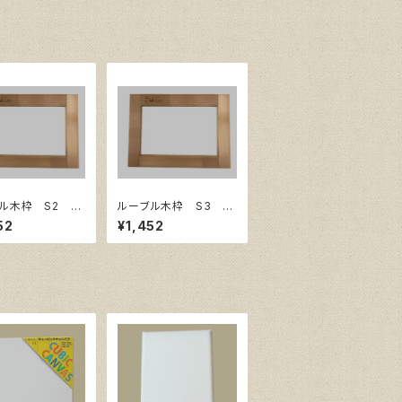
ル木枠 S2 サ
ルーブル木枠 S3 サ
40㎜×240㎜
イズ273㎜×273㎜
52
¥1,452