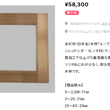
¥58,300
残り1点
別途送料がかかります。
送料
¥10,000以上のご注文で国
米杉材（日本名）木枠「ルー
ンレッドシダ―（ヒノキ科）で
度加工で仕上げた最高級な製
ソリやねじれが少なく、耐久
木枠です。
【商品厚み】
0～2,SM：17㎜
3～20：21㎜
25～60：26㎜