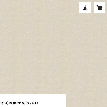
イズ1940㎜×1620㎜