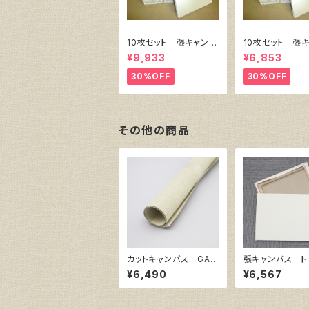
10枚セット 張キャンバ
10枚セット 張
ス SnowWhite SPC
ス SnowWhite
¥9,933
¥6,853
（綿・ポリエステル）F8
（綿・ポリエステル
455㎜×380㎜
333㎜×242
30%OFF
30%OFF
その他の商品
カットキャンバス GAE
張キャンバス ト
RA F S30
ロ イエロー 2
¥6,490
¥6,567