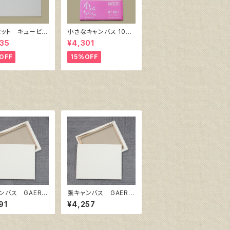
セット キュービッ
小さなキャンバス 10枚
ャンバス白（縦150
セット（ホワイト塗りキャ
35
¥4,301
150㎜×厚38㎜）
ンバス張り）
OFF
15%OFF
ンバス GAERA
張キャンバス GAERA
20号
F 15号
91
¥4,257