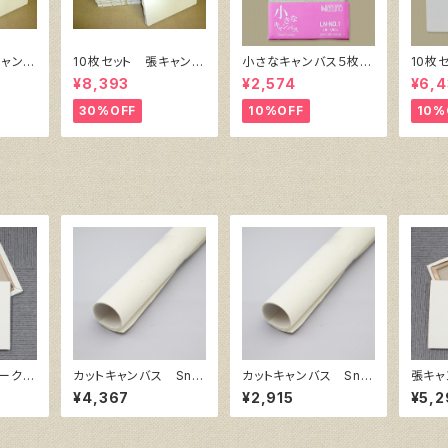
キャンバ
10枚セット 張キャンバ
小さなキャンバス５枚セ
10枚
 SPC
ス SnowWhite SPC
ット（麻キャンバス裏面
ク・キ
¥8,393
¥2,574
¥6,4
）F4
（綿・ポリエステル）F6
張り）
㎜×横
㎜
410㎜×318㎜
30%OFF
10%OFF
10%
ーク
カットキャンバス Sno
カットキャンバス Sno
張キャ
0号
w White SPC F50
w White SPC F30
F 
¥4,367
¥2,915
¥5,2