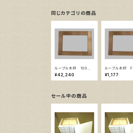
同じカテゴリの商品
ルーブル木枠 100
ルーブル木枠 F
号 上枠
イズ180㎜×140
¥42,240
¥1,177
セール中の商品