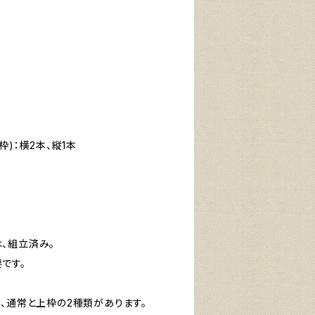
(上枠)：横2本、縦1本
）は、組立済み。
です。
）には、通常と上枠の2種類があります。