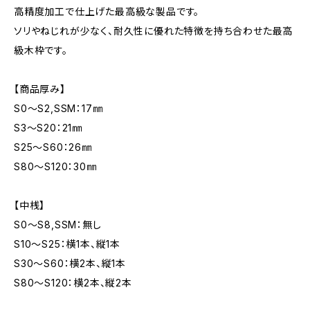
高精度加工で仕上げた最高級な製品です。
ソリやねじれが少なく、耐久性に優れた特徴を持ち合わせた最高
級木枠です。
【商品厚み】
S0～S2,SSM：17㎜
S3～S20：21㎜
S25～S60：26㎜
S80～S120：30㎜
【中桟】
S0～S8,SSM：無し
S10～S25：横1本、縦1本
S30～S60：横2本、縦1本
S80～S120：横2本、縦2本