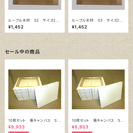
ルーブル木枠 S2 サイズ240
ルーブル木枠 S3 サイズ273
㎜×240㎜
㎜×273㎜
¥1,452
¥1,452
セール中の商品
10枚セット 張キャンバス Sn
10枚セット 張キャンバス Sn
owWhite SPC（綿・ポリエステ
owWhite SPC（綿・ポリエステ
¥9,933
¥6,853
ル）F8 455㎜×380㎜
ル）F4 333㎜×242㎜