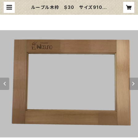
ルーブル木枠 S30 サイズ910㎜
×910㎜ | 那須野画材