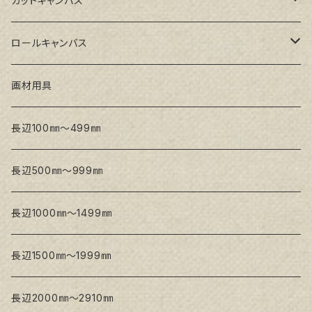
カットキャンバス
トークロ イエロー(中目)
シナパネル
GAERA F(中細目)
ロールキャンバス
トークロ 赤SP(中目)
GAERA BA(中荒目)
GAERA F(中細目) / BA(中荒目)
画材用具
Snow White SPC(中目)
Snow White SPC(中目)
Snow White SLA(中目)
長辺100㎜～499㎜
Snow White SLA(中目)
Snow White SLH(中太目)
長辺500㎜～999㎜
Snow White SPC(中目)
長辺1000㎜～1499㎜
トークロ イエロー
長辺1500㎜～1999㎜
生キャンバス
長辺2000㎜～2910㎜