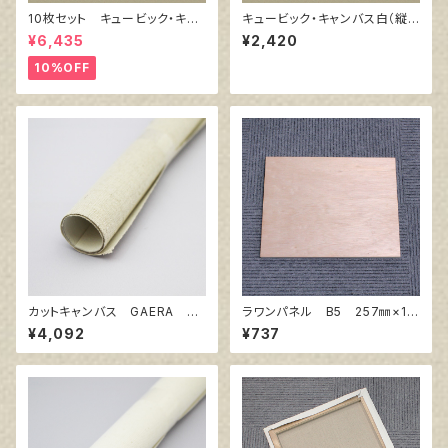
10枚セット キュービック・キャ
キュービック・キャンバス白（縦3
ンバス白（縦150㎜×横150㎜×
00㎜×横900㎜×厚38㎜）
¥6,435
¥2,420
厚38㎜）
10%OFF
カットキャンバス GAERA F
ラワンパネル B5 257㎜×18
S20
2㎜
¥4,092
¥737