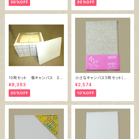
30%OFF
30%OFF
10枚セット 張キャンバス Sn
小さなキャンバス５枚セット（麻
owWhite SPC（綿・ポリエステ
キャンバス裏面張り）
¥8,393
¥2,574
ル）F6 410㎜×318㎜
30%OFF
10%OFF