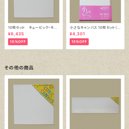
10枚セット キュービック・キャ
小さなキャンバス 10枚セット（ホ
ンバス白（縦150㎜×横150㎜×
ワイト塗りキャンバス張り）
¥6,435
¥4,301
厚38㎜）
10%OFF
15%OFF
その他の商品