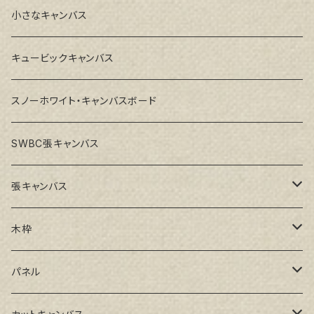
小さなキャンバス
キュービックキャンバス
スノーホワイト・キャンバスボード
SWBC張キャンバス
張キャンバス
GAERA F(中細目)
木枠
GAERA BA(中荒目)
ルーブル米杉木枠
パネル
GAERA GLC(中目)
Paulo木枠
ラワンパネル