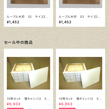
ルーブル木枠 S2 サイズ240
ルーブル木枠 S3 サイズ273
㎜×240㎜
㎜×273㎜
¥1,452
¥1,452
セール中の商品
10枚セット 張キャンバス Sn
10枚セット 張キャンバス Sn
owWhite SPC（綿・ポリエステ
owWhite SPC（綿・ポリエステ
¥9,933
¥6,853
ル）F8 455㎜×380㎜
ル）F4 333㎜×242㎜