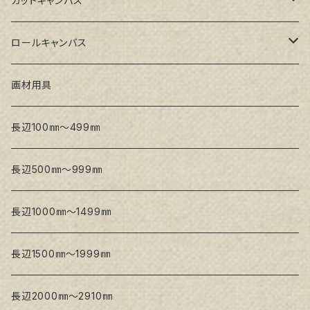
カットキャンバス
トークロ イエロー(中目)
シナパネル
GAERA F(中細目)
ロールキャンバス
トークロ 赤SP(中目)
GAERA BA(中荒目)
GAERA F(中細目) / BA(中荒目)
画材用具
Snow White SPC(中目)
Snow White SPC(中目)
Snow White SLA(中目)
長辺100㎜～499㎜
Snow White SLA(中目)
Snow White SLH(中太目)
長辺500㎜～999㎜
Snow White SPC(中目)
長辺1000㎜～1499㎜
トークロ イエロー
長辺1500㎜～1999㎜
生キャンバス
長辺2000㎜～2910㎜