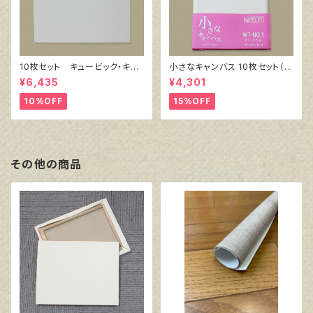
10枚セット キュービック・キャ
小さなキャンバス 10枚セット（ホ
ンバス白（縦150㎜×横150㎜×
ワイト塗りキャンバス張り）
¥6,435
¥4,301
厚38㎜）
10%OFF
15%OFF
その他の商品