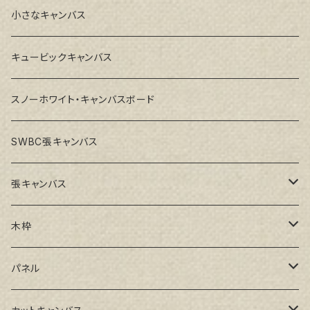
小さなキャンバス
キュービックキャンバス
スノーホワイト・キャンバスボード
SWBC張キャンバス
張キャンバス
GAERA F(中細目)
木枠
GAERA BA(中荒目)
ルーブル米杉木枠
パネル
GAERA GLC(中目)
Paulo木枠
ラワンパネル