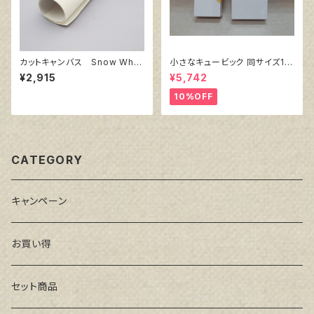
カットキャンバス Snow Whit
小さなキュービック 同サイズ10
e SPC F30
個組
¥2,915
¥5,742
10%OFF
CATEGORY
キャンペーン
お買い得
セット商品