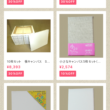
30%OFF
30%OFF
10枚セット 張キャンバス Sn
小さなキャンバス５枚セット（麻
owWhite SPC（綿・ポリエステ
キャンバス裏面張り）
¥8,393
¥2,574
ル）F6 410㎜×318㎜
30%OFF
10%OFF