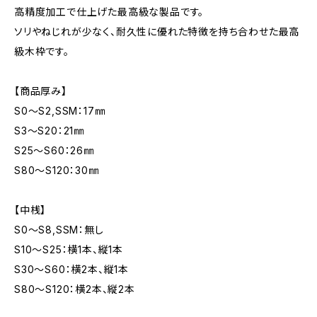
高精度加工で仕上げた最高級な製品です。
ソリやねじれが少なく、耐久性に優れた特徴を持ち合わせた最高
級木枠です。
【商品厚み】
S0～S2,SSM：17㎜
S3～S20：21㎜
S25～S60：26㎜
S80～S120：30㎜
【中桟】
S0～S8,SSM：無し
S10～S25：横1本、縦1本
S30～S60：横2本、縦1本
S80～S120：横2本、縦2本