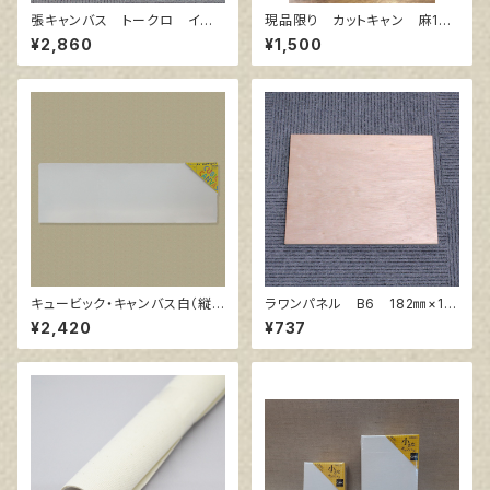
張キャンバス トークロ イエ
現品限り カットキャン 麻10
ロー 10号
0％ F4 (5枚組)
¥2,860
¥1,500
キュービック・キャンバス白（縦3
ラワンパネル B6 182㎜×12
00㎜×横900㎜×厚38㎜）
8㎜
¥2,420
¥737