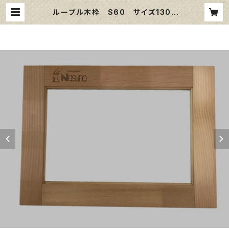
ルーブル木枠 S60 サイズ1303
㎜×1303㎜ | 那須野画材