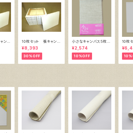
キャンバ
10枚セット 張キャンバ
小さなキャンバス５枚セ
10枚
 SPC
ス SnowWhite SPC
ット（麻キャンバス裏面
ク・キ
¥8,393
¥2,574
¥6,4
）F4
（綿・ポリエステル）F6
張り）
㎜×横
㎜
410㎜×318㎜
30%OFF
10%OFF
10%