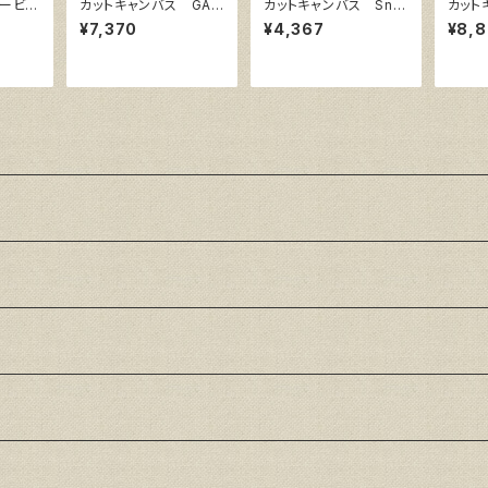
ュービッ
カットキャンバス GAE
カットキャンバス Sno
カット
縦150
RA F S40
w White SPC F50
w Wh
¥7,370
¥4,367
¥8,
38㎜）
0