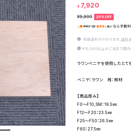
7,920
¥
¥9,900
20%OFF
なら
手数
別途送料がかかります。
送料
¥10,000以上のご注文で国
ラワンベニヤを使用したとて
ベニヤ：ラワン 桟：桐材
【商品厚み】
F0～F10,SM：19.5㎜
F12～F20：23.5㎜
F25～F50：26.5㎜
F60：27.5㎜