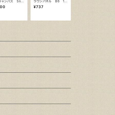
キャンバス Sno
ラワンパネル B6 18
ite SPC F10
2㎜×128㎜
800
¥737