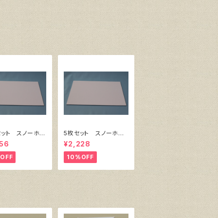
セット スノーホワ
5枚セット スノーホワ
キャンバスボー
イト・キャンバスボー
56
¥2,228
6 サイズ 410
ド F4 サイズ 333
18㎜
㎜x242㎜
OFF
10%OFF