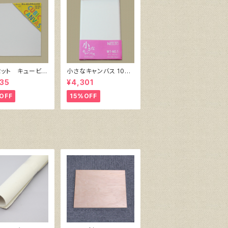
セット キュービッ
小さなキャンバス 10枚
ャンバス白（縦150
セット（ホワイト塗りキャ
35
¥4,301
150㎜×厚38㎜）
ンバス張り）
OFF
15%OFF