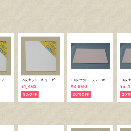
ャンバ
２枚セット キュービッ
10枚セット スノーホワ
10枚
横300
ク・キャンバス白（縦20
イト・キャンバスボー
イト・
¥1,463
¥3,960
¥5,4
0㎜×横200㎜×厚38
ド F4 サイズ 333
ド F
㎜）
㎜x242㎜
㎜x3
5%OFF
20%OFF
20%