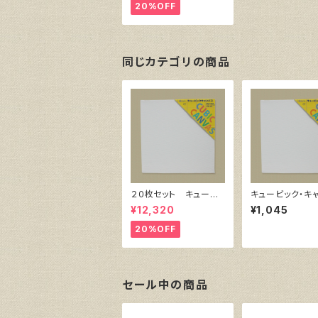
20%OFF
同じカテゴリの商品
２０枚セット キュービ
キュービック・キ
ック・キャンバス白（縦2
ス白（縦300㎜×
¥12,320
¥1,045
00㎜×横200㎜×厚38
㎜×厚38㎜）
㎜）
20%OFF
セール中の商品