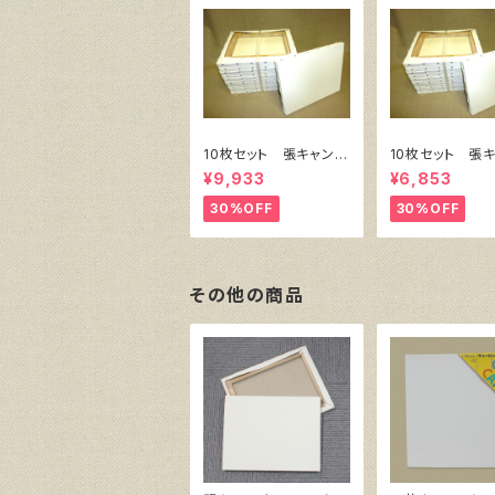
10枚セット 張キャンバ
10枚セット 張
ス SnowWhite SPC
ス SnowWhite
¥9,933
¥6,853
（綿・ポリエステル）F8
（綿・ポリエステル
455㎜×380㎜
333㎜×242
30%OFF
30%OFF
その他の商品