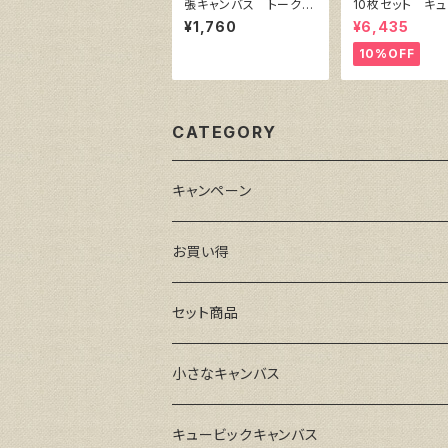
張キャンバス トーク
10枚セット キ
ロ イエロー 6号
ク・キャンバス白（
¥1,760
¥6,435
㎜×横150㎜×厚
10%OFF
CATEGORY
キャンペーン
お買い得
セット商品
小さなキャンバス
キュービックキャンバス