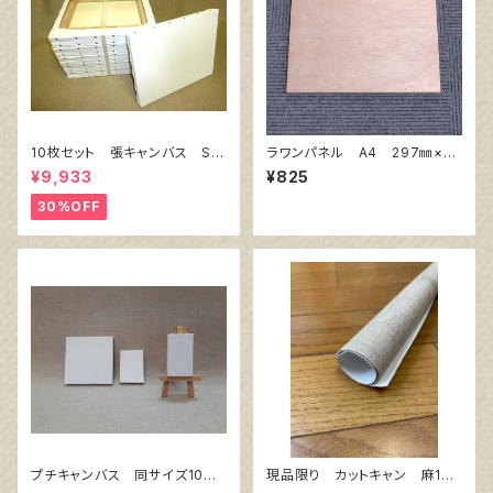
10枚セット 張キャンバス Sn
ラワンパネル A4 297㎜×21
owWhite SPC（綿・ポリエステ
0㎜
¥9,933
¥825
ル）F8 455㎜×380㎜
30%OFF
プチキャンバス 同サイズ10枚
現品限り カットキャン 麻10
セット
0％ F20 (3枚組)