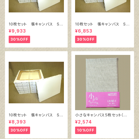
10枚セット 張キャンバス Sn
10枚セット 張キャンバス Sn
owWhite SPC（綿・ポリエステ
owWhite SPC（綿・ポリエステ
¥9,933
¥6,853
ル）F8 455㎜×380㎜
ル）F4 333㎜×242㎜
30%OFF
30%OFF
10枚セット 張キャンバス Sn
小さなキャンバス５枚セット（麻
owWhite SPC（綿・ポリエステ
キャンバス裏面張り）
¥8,393
¥2,574
ル）F6 410㎜×318㎜
30%OFF
10%OFF