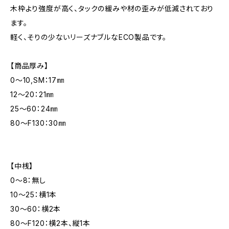
木枠より強度が高く、タックの緩みや材の歪みが低減されており
ます。
軽く、そりの少ないリーズナブルなECO製品です。
【商品厚み】
0～10,SM：17㎜
12～20：21㎜
25～60：24㎜
80～F130：30㎜
【中桟】
0～8：無し
10～25：横1本
30～60：横2本
80～F120：横2本、縦1本