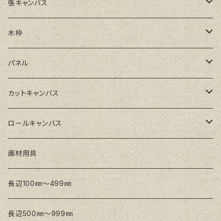
張キャンバス
GAERA F(中細目)
木枠
GAERA BA(中荒目)
ルーブル米杉木枠
パネル
GAERA GLC(中目)
Paulo木枠
ラワンパネル
カットキャンバス
トークロ イエロー(中目)
シナパネル
GAERA F(中細目)
ロールキャンバス
トークロ 赤SP(中目)
GAERA BA(中荒目)
GAERA F(中細目) / BA(中荒目)
画材用具
Snow White SPC(中目)
Snow White SPC(中目)
Snow White SLA(中目)
長辺100㎜～499㎜
Snow White SLA(中目)
Snow White SLH(中太目)
長辺500㎜～999㎜