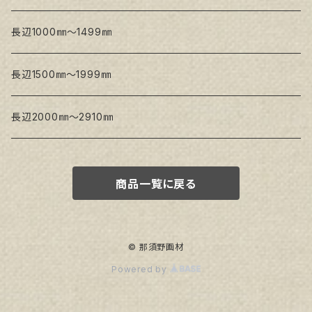
Snow White SPC(中目)
長辺1000㎜～1499㎜
トークロ イエロー
長辺1500㎜～1999㎜
生キャンバス
長辺2000㎜～2910㎜
商品一覧に戻る
© 那須野画材
Powered by