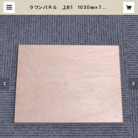
ラワンパネル 上B1 1030㎜×728
㎜ | 那須野画材