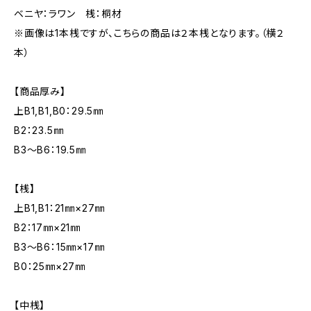
ベニヤ：ラワン 桟：桐材
※画像は1本桟ですが、こちらの商品は２本桟となります。（横２
本）
【商品厚み】
上B1,B1,B0：29.5㎜
B2：23.5㎜
B3～B6：19.5㎜
【桟】
上B1,B1：21㎜×27㎜
B2：17㎜×21㎜
B3～B6：15㎜×17㎜
B0：25㎜×27㎜
【中桟】