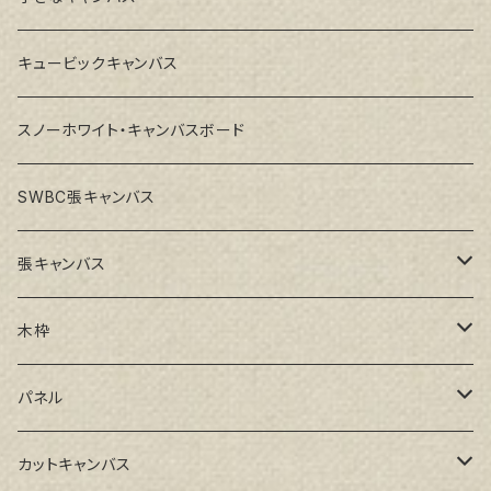
キュービックキャンバス
スノーホワイト・キャンバスボード
SWBC張キャンバス
張キャンバス
GAERA F(中細目)
木枠
GAERA BA(中荒目)
ルーブル米杉木枠
パネル
GAERA GLC(中目)
Paulo木枠
ラワンパネル
カットキャンバス