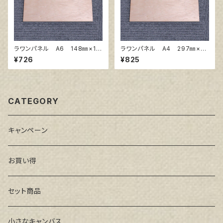
ラワンパネル A6 148㎜×10
ラワンパネル A4 297㎜×21
5㎜
0㎜
¥726
¥825
CATEGORY
キャンペーン
お買い得
セット商品
小さなキャンバス