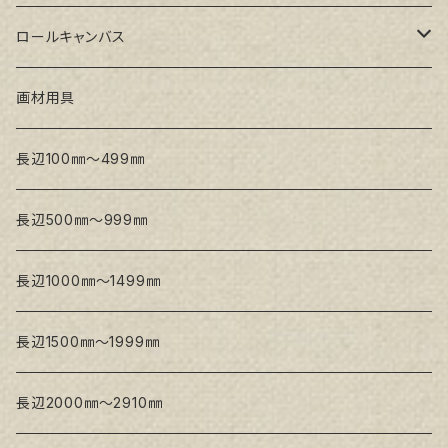
トークロ イエロー(中目)
シナパネル
GAERA F(中細目)
ロールキャンバス
トークロ 赤SP(中目)
GAERA BA(中荒目)
GAERA F(中細目) / BA(中荒目)
画材用具
Snow White SPC(中目)
Snow White SPC(中目)
Snow White SLA(中目)
長辺100㎜～499㎜
Snow White SLA(中目)
Snow White SLH(中太目)
長辺500㎜～999㎜
Snow White SPC(中目)
長辺1000㎜～1499㎜
トークロ イエロー
長辺1500㎜～1999㎜
生キャンバス
長辺2000㎜～2910㎜