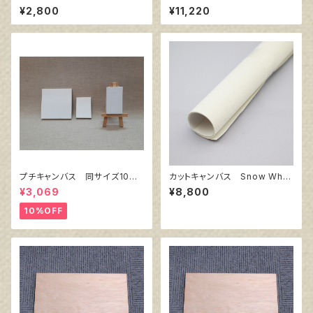
0％ F8 (5枚組)
S60
¥2,800
¥11,220
プチキャンバス 同サイズ10枚
カットキャンバス Snow Whit
セット
e SPC F100
¥3,069
¥8,800
10%OFF