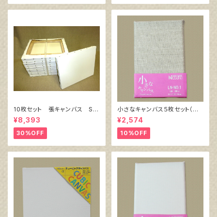
10枚セット 張キャンバス Sn
小さなキャンバス５枚セット（麻
owWhite SPC（綿・ポリエステ
キャンバス裏面張り）
¥8,393
¥2,574
ル）F6 410㎜×318㎜
30%OFF
10%OFF