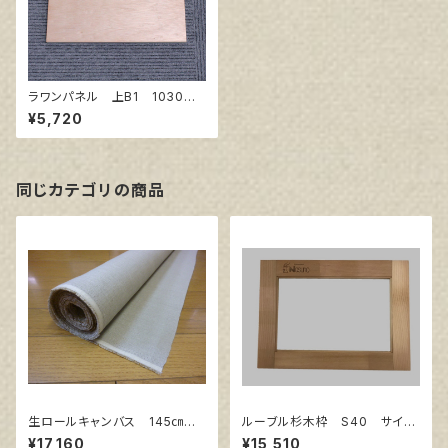
ラワンパネル 上B1 1030㎜×
728㎜
¥5,720
同じカテゴリの商品
生ロールキャンバス 145㎝巾×
ルーブル杉木枠 S40 サイズ
10m巻
1000㎜×1000㎜
¥17,160
¥15,510