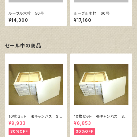
ルーブル木枠 50号
ルーブル木枠 60号
¥14,300
¥17,160
セール中の商品
10枚セット 張キャンバス Sn
10枚セット 張キャンバス Sn
owWhite SPC（綿・ポリエステ
owWhite SPC（綿・ポリエステ
¥9,933
¥6,853
ル）F8 455㎜×380㎜
ル）F4 333㎜×242㎜
30%OFF
30%OFF