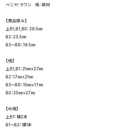
ベニヤ：ラワン 桟：桐材
【商品厚み】
上B1,B1,B0：29.5㎜
B2：23.5㎜
B3～B6：19.5㎜
【桟】
上B1,B1：21㎜×27㎜
B2：17㎜×21㎜
B3～B6：15㎜×17㎜
B0：25㎜×27㎜
【中桟】
上B1：横2本
B1～B3：横1本