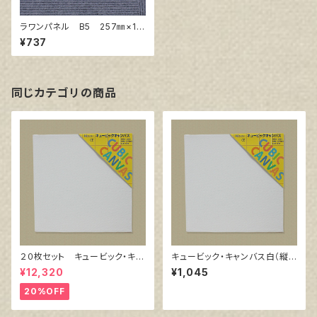
ラワンパネル B5 257㎜×18
2㎜
¥737
同じカテゴリの商品
２０枚セット キュービック・キャ
キュービック・キャンバス白（縦3
ンバス白（縦200㎜×横200㎜×
00㎜×横300㎜×厚38㎜）
¥12,320
¥1,045
厚38㎜）
20%OFF