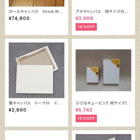
ロールキャンバス Snow Whit
プチキャンバス 同サイズ10枚
e SPC 206㎝巾×10m巻
セット
¥74,800
¥3,069
10%OFF
張キャンバス トークロ イエ
小さなキュービック 同サイズ10
ロー 10号
個組
¥2,860
¥5,742
10%OFF