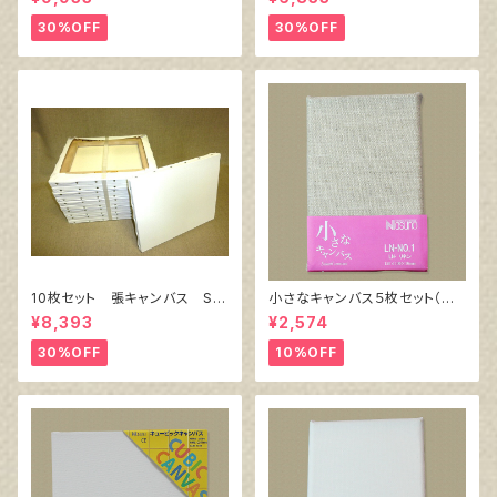
ル）F8 455㎜×380㎜
ル）F4 333㎜×242㎜
30%OFF
30%OFF
10枚セット 張キャンバス Sn
小さなキャンバス５枚セット（麻
owWhite SPC（綿・ポリエステ
キャンバス裏面張り）
¥8,393
¥2,574
ル）F6 410㎜×318㎜
30%OFF
10%OFF