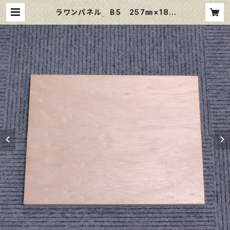
ラワンパネル B5 257㎜×182
㎜ | 那須野画材