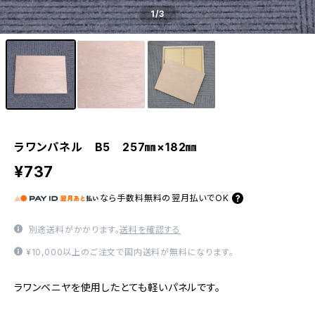
1
/3
ラワンパネル B5 257㎜×182㎜
¥737
なら
手数料無料の
翌月払いでOK
別途送料がかかります。
送料を確認する
¥10,000以上のご注文で国内送料が無料になります。
ラワンベニヤを使用したとても軽いパネルです。