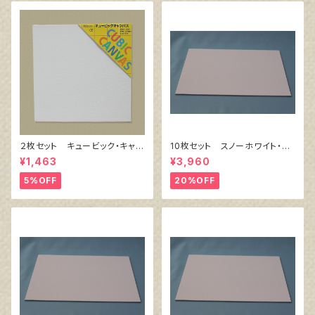
２枚セット キュービック・キャン
10枚セット スノーホワイト・キ
バス白（縦200㎜×横200㎜×厚
ャンバスボード F4 サイズ
¥1,463
¥3,960
38㎜）
333㎜x242㎜
5%OFF
20%OFF