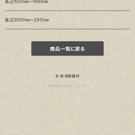
トークロ イエロー
長辺1500㎜～1999㎜
生キャンバス
長辺2000㎜～2910㎜
商品一覧に戻る
© 那須野画材
Powered by