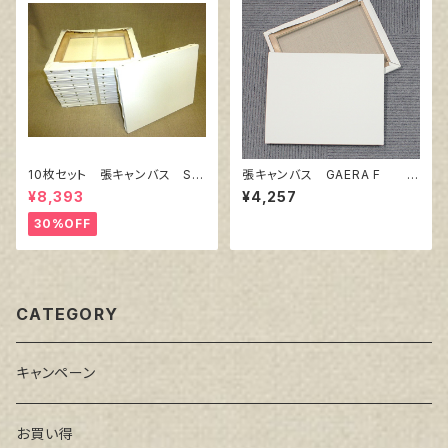
10枚セット 張キャンバス Sn
張キャンバス GAERA F 1
owWhite SPC（綿・ポリエステ
5号
¥8,393
¥4,257
ル）F6 410㎜×318㎜
30%OFF
CATEGORY
キャンペーン
お買い得