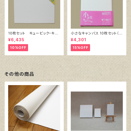
10枚セット キュービック・キャ
小さなキャンバス 10枚セット（ホ
ンバス白（縦150㎜×横150㎜×
ワイト塗りキャンバス張り）
¥6,435
¥4,301
厚38㎜）
10%OFF
15%OFF
その他の商品