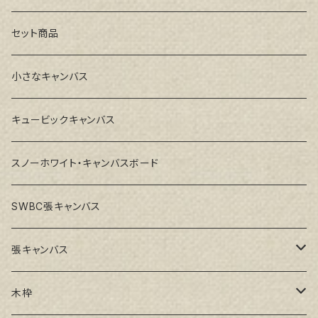
セット商品
小さなキャンバス
キュービックキャンバス
スノーホワイト・キャンバスボード
SWBC張キャンバス
張キャンバス
GAERA F(中細目)
木枠