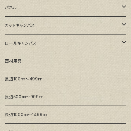
GAERA BA(中荒目)
ルーブル米杉木枠
パネル
GAERA GLC(中目)
Paulo木枠
ラワンパネル
カットキャンバス
トークロ イエロー(中目)
シナパネル
GAERA F(中細目)
ロールキャンバス
トークロ 赤SP(中目)
GAERA BA(中荒目)
GAERA F(中細目) / BA(中荒目)
画材用具
Snow White SPC(中目)
Snow White SPC(中目)
Snow White SLA(中目)
長辺100㎜～499㎜
Snow White SLA(中目)
Snow White SLH(中太目)
長辺500㎜～999㎜
Snow White SPC(中目)
長辺1000㎜～1499㎜