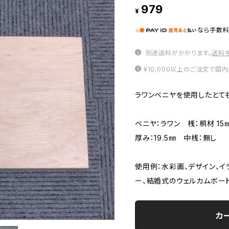
979
¥
なら
手数
別途送料がかかります。
送料
¥10,000以上のご注文で国
ラワンベニヤを使用したとて
ベニヤ：ラワン 桟：桐材 15㎜
厚み：19.5㎜ 中桟：無し
使用例：水彩画、デザイン、イ
ー、結婚式のウェルカムボード
カ