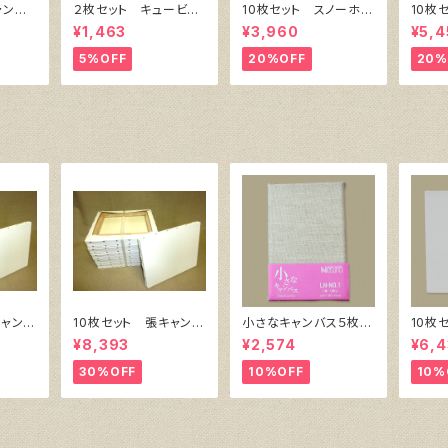
ャンバ
２枚セット キュービッ
10枚セット スノーホワ
10枚
横300
ク・キャンバス白（縦20
イト・キャンバスボー
イト・
¥1,463
¥3,960
¥5,4
0㎜×横200㎜×厚38
ド F4 サイズ 333
ド F
㎜）
㎜x242㎜
㎜x3
5%OFF
20%OFF
20%
キャンバ
10枚セット 張キャンバ
小さなキャンバス５枚セ
10枚
 SPC
ス SnowWhite SPC
ット（麻キャンバス裏面
ク・キ
¥8,393
¥2,574
¥6,4
）F4
（綿・ポリエステル）F6
張り）
㎜×横
㎜
410㎜×318㎜
30%OFF
10%OFF
10%