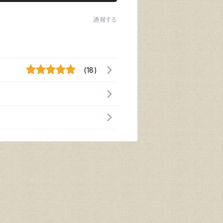
通報する
(18)