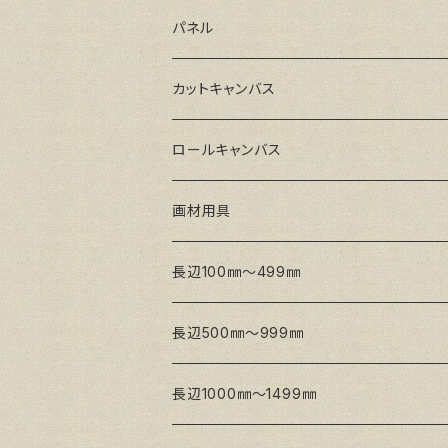
GAERA BA(中荒目)
ルーブル米杉木枠
パネル
GAERA GLC(中目)
Paulo木枠
ラワンパネル
カットキャンバス
トークロ イエロー(中目)
シナパネル
GAERA F(中細目)
ロールキャンバス
トークロ 赤SP(中目)
GAERA BA(中荒目)
GAERA F(中細目) / BA(中荒目)
画材用具
Snow White SPC(中目)
Snow White SPC(中目)
Snow White SLA(中目)
長辺100㎜～499㎜
Snow White SLA(中目)
Snow White SLH(中太目)
長辺500㎜～999㎜
Snow White SPC(中目)
長辺1000㎜～1499㎜