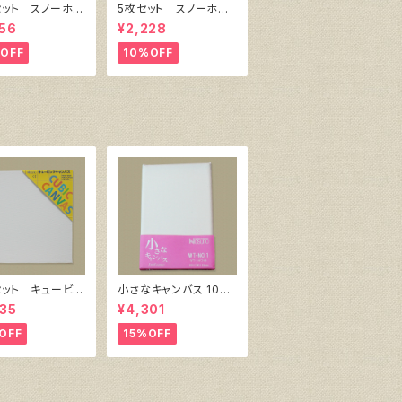
セット スノーホワ
5枚セット スノーホワ
キャンバスボー
イト・キャンバスボー
56
¥2,228
6 サイズ 410
ド F4 サイズ 333
18㎜
㎜x242㎜
OFF
10%OFF
セット キュービッ
小さなキャンバス 10枚
ャンバス白（縦150
セット（ホワイト塗りキャ
35
¥4,301
150㎜×厚38㎜）
ンバス張り）
OFF
15%OFF