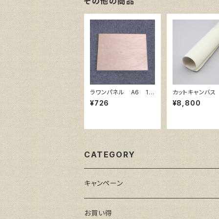
その他の商品
ラワンパネル A6 14
カットキャンバス
8㎜×105㎜
w White SPC
¥726
¥8,800
0
CATEGORY
キャンペーン
お買い得