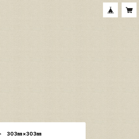
 303㎜×303㎜