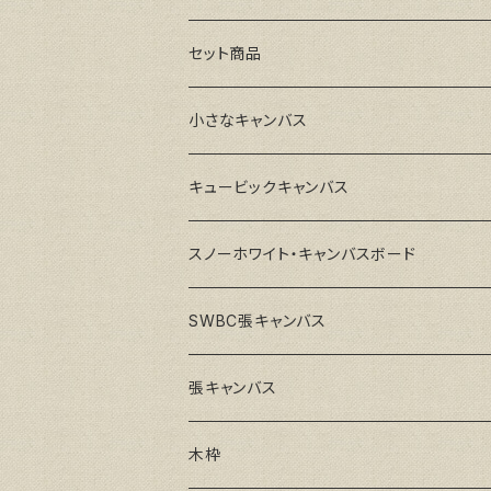
セット商品
小さなキャンバス
キュービックキャンバス
スノーホワイト・キャンバスボード
SWBC張キャンバス
張キャンバス
GAERA F(中細目)
木枠