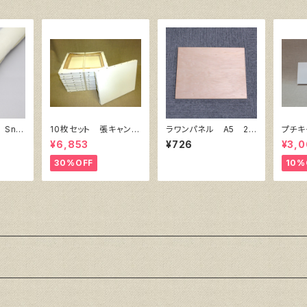
 Sno
10枚セット 張キャンバ
ラワンパネル A5 21
プチキ
 F10
ス SnowWhite SPC
0㎜×148㎜
ズ10
¥6,853
¥726
¥3,
（綿・ポリエステル）F4
333㎜×242㎜
30%OFF
10%