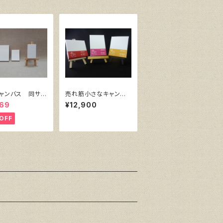
ャンバス 同サイ
売れ筋小さなキャンバ
枚セット
ス （ホワイト塗りキャン
069
¥12,900
バス張り）各10枚３点セ
ット
OFF