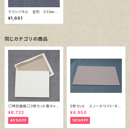
ラワンパネル 全判 530㎜×4
20㎜
¥1,661
同じカテゴリの商品
〇特別価格〇3枚セット張キャン
5枚セット スノーホワイト・キャ
バス トークロ 赤SP F12
ンバスボード F10 サイズ 5
¥8,732
¥4,950
606㎜×500㎜
30㎜x455㎜
40%OFF
10%OFF