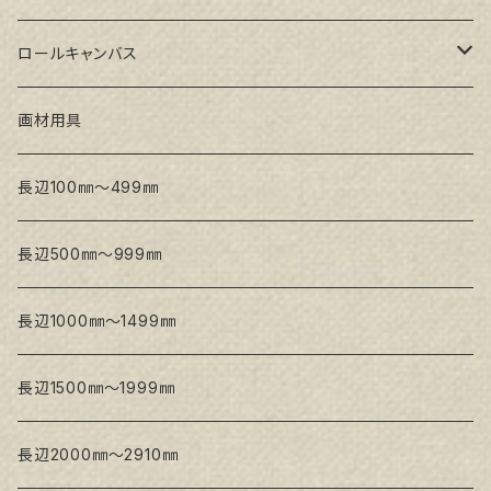
トークロ イエロー(中目)
シナパネル
GAERA F(中細目)
ロールキャンバス
トークロ 赤SP(中目)
GAERA BA(中荒目)
GAERA F(中細目) / BA(中荒目)
画材用具
Snow White SPC(中目)
Snow White SPC(中目)
Snow White SLA(中目)
長辺100㎜～499㎜
Snow White SLA(中目)
Snow White SLH(中太目)
長辺500㎜～999㎜
Snow White SPC(中目)
長辺1000㎜～1499㎜
トークロ イエロー
長辺1500㎜～1999㎜
生キャンバス
長辺2000㎜～2910㎜