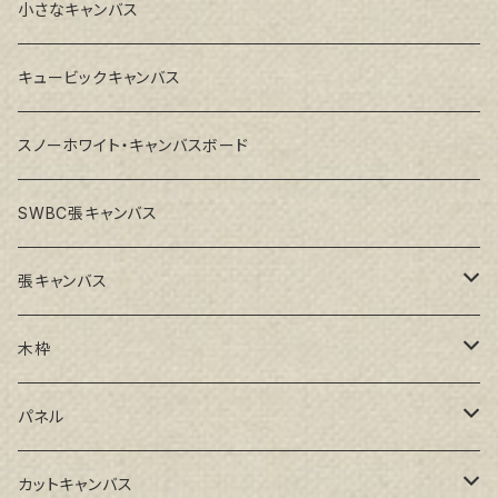
小さなキャンバス
キュービックキャンバス
スノーホワイト・キャンバスボード
SWBC張キャンバス
張キャンバス
GAERA F(中細目)
木枠
GAERA BA(中荒目)
ルーブル米杉木枠
パネル
GAERA GLC(中目)
Paulo木枠
ラワンパネル
カットキャンバス