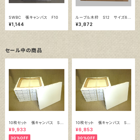
SWBC 張キャンバス F10
ルーブル木枠 S12 サイズ60
6㎜×606㎜
¥1,144
¥3,872
セール中の商品
10枚セット 張キャンバス Sn
10枚セット 張キャンバス Sn
owWhite SPC（綿・ポリエステ
owWhite SPC（綿・ポリエステ
¥9,933
¥6,853
ル）F8 455㎜×380㎜
ル）F4 333㎜×242㎜
30%OFF
30%OFF