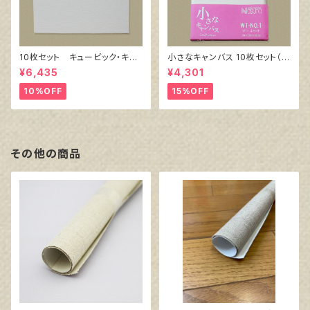
10枚セット キュービック・キャ
小さなキャンバス 10枚セット（ホ
ンバス白（縦150㎜×横150㎜×
ワイト塗りキャンバス張り）
¥6,435
¥4,301
厚38㎜）
10%OFF
15%OFF
その他の商品