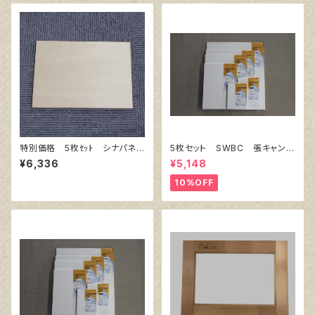
特別価格 5枚ｾｯﾄ シナパネ
5枚セット SWBC 張キャンバ
ル B3 515㎜×364㎜
ス F10
¥6,336
¥5,148
10%OFF