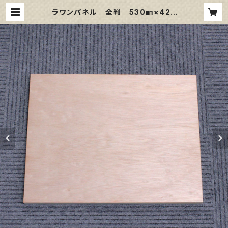
ラワンパネル 全判 530㎜×420
㎜ | 那須野画材