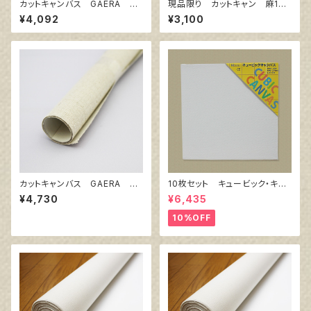
カットキャンバス GAERA F
現品限り カットキャン 麻10
S20
0％ F15 (3枚組)
¥4,092
¥3,100
カットキャンバス GAERA F
10枚セット キュービック・キャ
S25
ンバス白（縦150㎜×横150㎜×
¥4,730
¥6,435
厚38㎜）
10%OFF