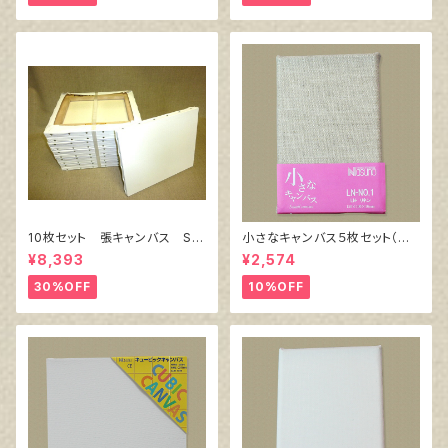
10枚セット 張キャンバス Sn
小さなキャンバス５枚セット（麻
owWhite SPC（綿・ポリエステ
キャンバス裏面張り）
¥8,393
¥2,574
ル）F6 410㎜×318㎜
30%OFF
10%OFF