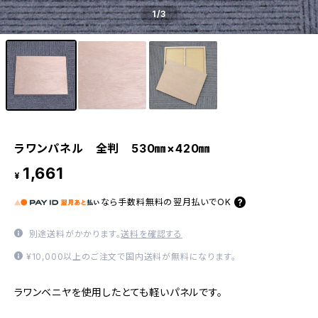
1
/3
ラワンパネル 全判 530㎜×420㎜
1,661
¥
なら
手数料無料の
翌月払いでOK
別途送料がかかります。
送料を確認する
¥10,000以上のご注文で国内送料が無料になります。
ラワンベニヤを使用したとても軽いパネルです。