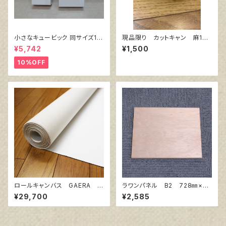
小さなキュービック 同サイズ10
現品限り カットキャン 麻10
個組
0％ F4 (5枚組)
¥5,742
¥1,500
10%OFF
ロールキャンバス GAERA F
ラワンパネル B2 728㎜×51
145㎝巾×5m巻
5㎜
¥29,700
¥2,585