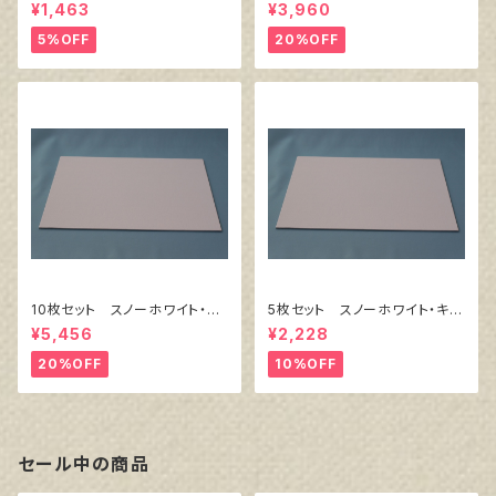
バス白（縦200㎜×横200㎜×厚
ャンバスボード F4 サイズ
¥1,463
¥3,960
38㎜）
333㎜x242㎜
5%OFF
20%OFF
10枚セット スノーホワイト・キ
5枚セット スノーホワイト・キャ
ャンバスボード F6 サイズ
ンバスボード F4 サイズ 3
¥5,456
¥2,228
410㎜x318㎜
33㎜x242㎜
20%OFF
10%OFF
セール中の商品