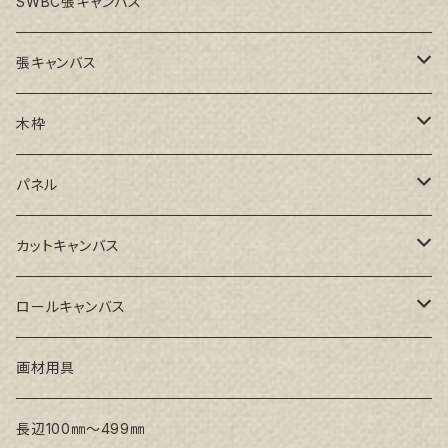
SWBC張キャンバス
張キャンバス
GAERA F(中細目)
木枠
GAERA BA(中荒目)
ルーブル米杉木枠
パネル
GAERA GLC(中目)
Paulo木枠
ラワンパネル
カットキャンバス
トークロ イエロー(中目)
シナパネル
GAERA F(中細目)
ロールキャンバス
トークロ 赤SP(中目)
GAERA BA(中荒目)
GAERA F(中細目) / BA(中荒目)
画材用具
Snow White SPC(中目)
Snow White SPC(中目)
Snow White SLA(中目)
長辺100㎜～499㎜