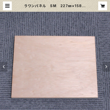
ラワンパネル SM 227㎜×158㎜
| 那須野画材