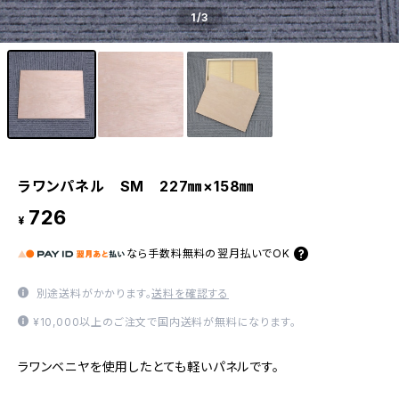
1
/3
ラワンパネル SM 227㎜×158㎜
726
¥
なら
手数料無料の
翌月払いでOK
別途送料がかかります。
送料を確認する
¥10,000以上のご注文で国内送料が無料になります。
ラワンベニヤを使用したとても軽いパネルです。