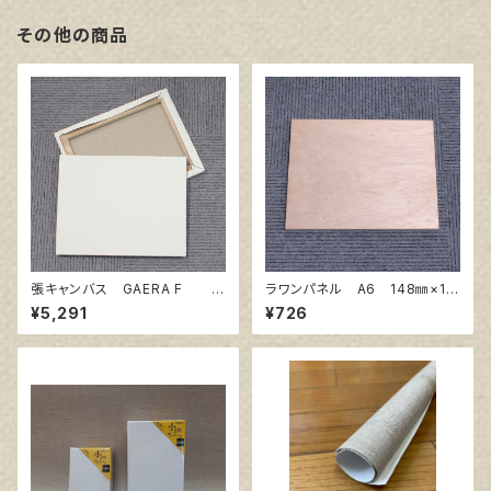
その他の商品
張キャンバス GAERA F 2
ラワンパネル A6 148㎜×10
0号
5㎜
¥5,291
¥726