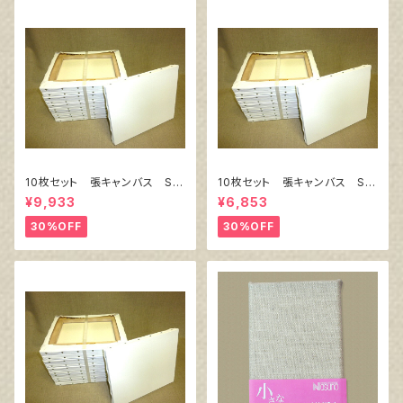
10枚セット 張キャンバス Sn
10枚セット 張キャンバス Sn
owWhite SPC（綿・ポリエステ
owWhite SPC（綿・ポリエステ
¥9,933
¥6,853
ル）F8 455㎜×380㎜
ル）F4 333㎜×242㎜
30%OFF
30%OFF