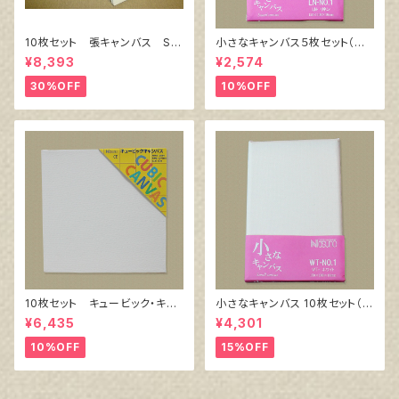
10枚セット 張キャンバス Sn
小さなキャンバス５枚セット（麻
owWhite SPC（綿・ポリエステ
キャンバス裏面張り）
¥8,393
¥2,574
ル）F6 410㎜×318㎜
30%OFF
10%OFF
10枚セット キュービック・キャ
小さなキャンバス 10枚セット（ホ
ンバス白（縦150㎜×横150㎜×
ワイト塗りキャンバス張り）
¥6,435
¥4,301
厚38㎜）
10%OFF
15%OFF