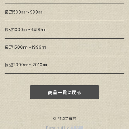
Snow White SLA(中目)
Snow White SLH(中太目)
長辺500㎜～999㎜
Snow White SPC(中目)
長辺1000㎜～1499㎜
トークロ イエロー
長辺1500㎜～1999㎜
生キャンバス
長辺2000㎜～2910㎜
商品一覧に戻る
© 那須野画材
Powered by