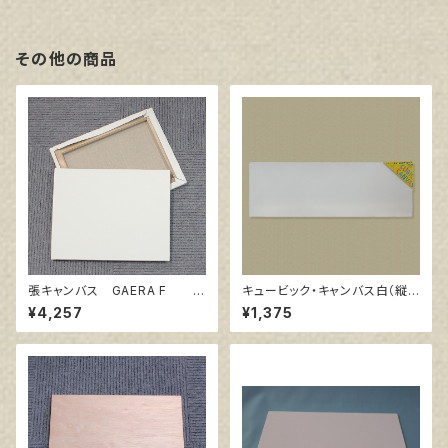
その他の商品
張キャンバス GAERA F 1
キュービック・キャンバス白（縦2
5号
00㎜×横600㎜×厚38㎜）
¥4,257
¥1,375