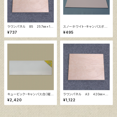
ラワンパネル B5 257㎜×18
スノーホワイト・キャンバスボー
2㎜
ド F4 サイズ 333㎜x242
¥737
¥495
㎜
キュービック・キャンバス白（縦3
ラワンパネル A3 420㎜×29
00㎜×横900㎜×厚38㎜）
7㎜
¥2,420
¥1,122