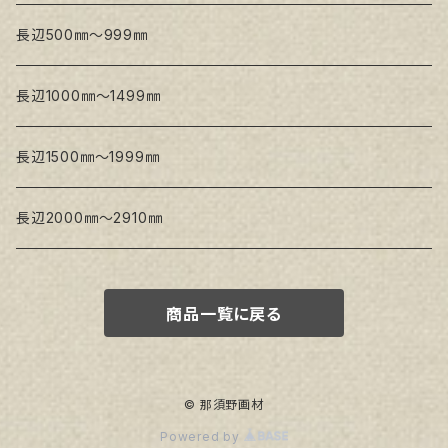
Snow White SLA(中目)
Snow White SLH(中太目)
長辺500㎜～999㎜
Snow White SPC(中目)
長辺1000㎜～1499㎜
トークロ イエロー
長辺1500㎜～1999㎜
生キャンバス
長辺2000㎜～2910㎜
商品一覧に戻る
© 那須野画材
Powered by