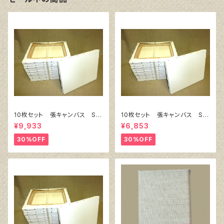
10枚セット 張キャンバス Sn
10枚セット 張キャンバス Sn
owWhite SPC（綿・ポリエステ
owWhite SPC（綿・ポリエステ
¥9,933
¥6,853
ル）F8 455㎜×380㎜
ル）F4 333㎜×242㎜
30%OFF
30%OFF