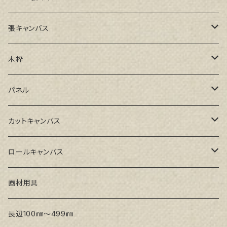
張キャンバス
GAERA F(中細目)
木枠
GAERA BA(中荒目)
ルーブル米杉木枠
パネル
GAERA GLC(中目)
Paulo木枠
ラワンパネル
カットキャンバス
トークロ イエロー(中目)
シナパネル
GAERA F(中細目)
ロールキャンバス
トークロ 赤SP(中目)
GAERA BA(中荒目)
GAERA F(中細目) / BA(中荒目)
画材用具
Snow White SPC(中目)
Snow White SPC(中目)
Snow White SLA(中目)
長辺100㎜～499㎜