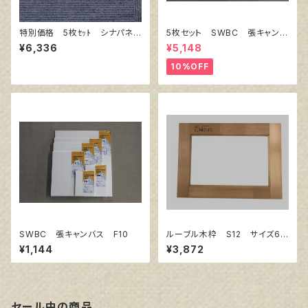
特別価格 5枚ｾｯﾄ シナパネ
5枚セット SWBC 張キャンバ
ル B3 515㎜×364㎜
ス F10
¥6,336
¥5,148
10%OFF
SWBC 張キャンバス F10
ルーブル木枠 S12 サイズ60
6㎜×606㎜
¥1,144
¥3,872
セール中の商品