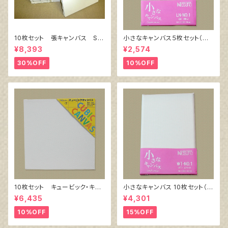
10枚セット 張キャンバス Sn
小さなキャンバス５枚セット（麻
owWhite SPC（綿・ポリエステ
キャンバス裏面張り）
¥8,393
¥2,574
ル）F6 410㎜×318㎜
30%OFF
10%OFF
10枚セット キュービック・キャ
小さなキャンバス 10枚セット（ホ
ンバス白（縦150㎜×横150㎜×
ワイト塗りキャンバス張り）
¥6,435
¥4,301
厚38㎜）
10%OFF
15%OFF