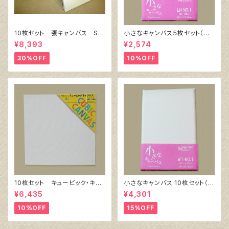
10枚セット 張キャンバス Sn
小さなキャンバス５枚セット（麻
owWhite SPC（綿・ポリエステ
キャンバス裏面張り）
¥8,393
¥2,574
ル）F6 410㎜×318㎜
30%OFF
10%OFF
10枚セット キュービック・キャ
小さなキャンバス 10枚セット（ホ
ンバス白（縦150㎜×横150㎜×
ワイト塗りキャンバス張り）
¥6,435
¥4,301
厚38㎜）
10%OFF
15%OFF