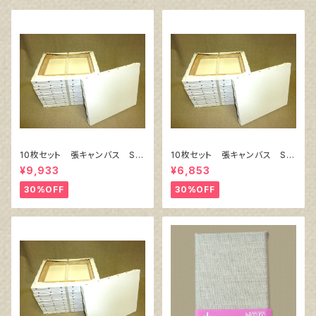
10枚セット 張キャンバス Sn
10枚セット 張キャンバス Sn
owWhite SPC（綿・ポリエステ
owWhite SPC（綿・ポリエステ
¥9,933
¥6,853
ル）F8 455㎜×380㎜
ル）F4 333㎜×242㎜
30%OFF
30%OFF