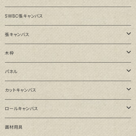
SWBC張キャンバス
張キャンバス
GAERA F(中細目)
木枠
GAERA BA(中荒目)
ルーブル米杉木枠
パネル
GAERA GLC(中目)
Paulo木枠
ラワンパネル
カットキャンバス
トークロ イエロー(中目)
シナパネル
GAERA F(中細目)
ロールキャンバス
トークロ 赤SP(中目)
GAERA BA(中荒目)
GAERA F(中細目) / BA(中荒目)
画材用具