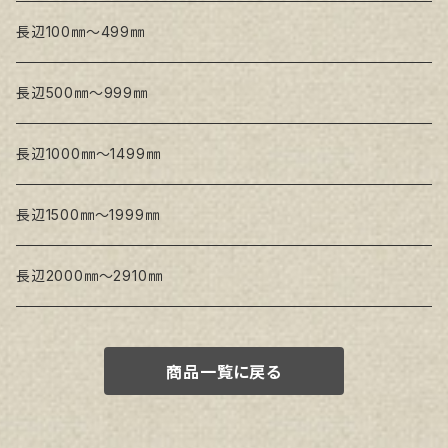
Snow White SPC(中目)
Snow White SPC(中目)
Snow White SLA(中目)
長辺100㎜～499㎜
Snow White SLA(中目)
Snow White SLH(中太目)
長辺500㎜～999㎜
Snow White SPC(中目)
長辺1000㎜～1499㎜
トークロ イエロー
長辺1500㎜～1999㎜
生キャンバス
長辺2000㎜～2910㎜
商品一覧に戻る