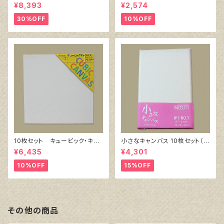
owWhite SPC（綿・ポリエステ
キャンバス裏面張り）
¥8,393
¥2,574
ル）F6 410㎜×318㎜
30%OFF
10%OFF
10枚セット キュービック・キャ
小さなキャンバス 10枚セット（ホ
ンバス白（縦150㎜×横150㎜×
ワイト塗りキャンバス張り）
¥6,435
¥4,301
厚38㎜）
10%OFF
15%OFF
その他の商品