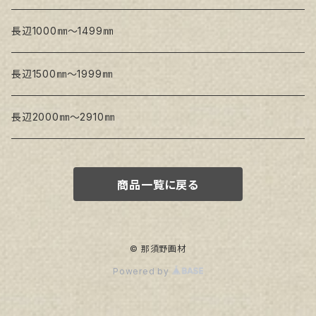
Snow White SPC(中目)
長辺1000㎜～1499㎜
トークロ イエロー
長辺1500㎜～1999㎜
生キャンバス
長辺2000㎜～2910㎜
商品一覧に戻る
© 那須野画材
Powered by