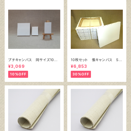
プチキャンバス 同サイズ10枚
10枚セット 張キャンバス Sn
セット
owWhite SPC（綿・ポリエステ
¥3,069
¥6,853
ル）F4 333㎜×242㎜
10%OFF
30%OFF