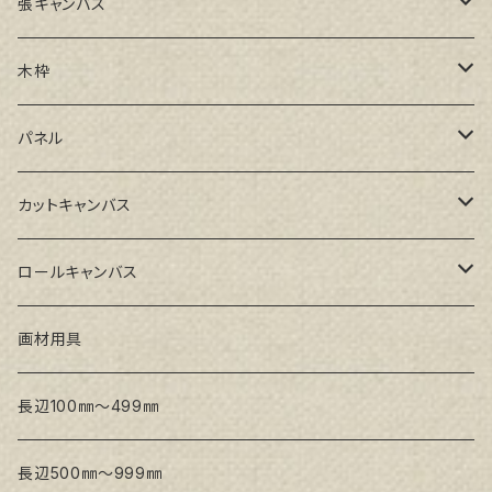
張キャンバス
GAERA F(中細目)
木枠
GAERA BA(中荒目)
ルーブル米杉木枠
パネル
GAERA GLC(中目)
Paulo木枠
ラワンパネル
カットキャンバス
トークロ イエロー(中目)
シナパネル
GAERA F(中細目)
ロールキャンバス
トークロ 赤SP(中目)
GAERA BA(中荒目)
GAERA F(中細目) / BA(中荒目)
画材用具
Snow White SPC(中目)
Snow White SPC(中目)
Snow White SLA(中目)
長辺100㎜～499㎜
Snow White SLA(中目)
Snow White SLH(中太目)
長辺500㎜～999㎜