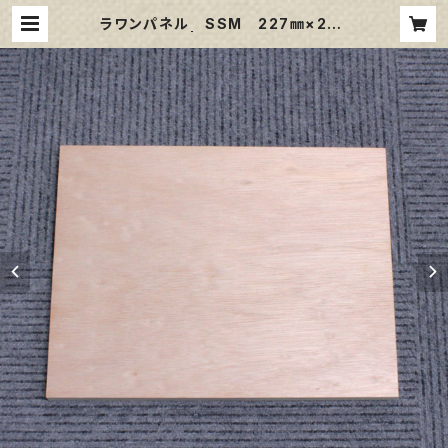
ラワンパネル SSM 227㎜×227
㎜ | 那須野画材