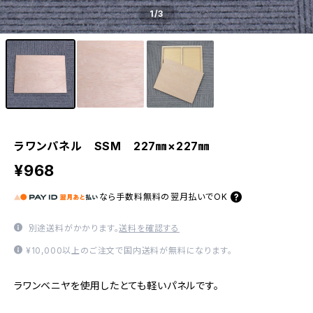
1
/3
ラワンパネル SSM 227㎜×227㎜
¥968
なら
手数料無料の
翌月払いでOK
別途送料がかかります。
送料を確認する
¥10,000以上のご注文で国内送料が無料になります。
ラワンベニヤを使用したとても軽いパネルです。