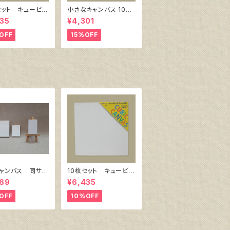
セット キュービッ
小さなキャンバス 10枚
ャンバス白（縦150
セット（ホワイト塗りキャ
35
¥4,301
150㎜×厚38㎜）
ンバス張り）
OFF
15%OFF
ャンバス 同サイ
10枚セット キュービッ
枚セット
ク・キャンバス白（縦150
069
¥6,435
㎜×横150㎜×厚38㎜）
OFF
10%OFF