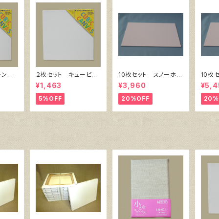
ャンバ
２枚セット キュービッ
10枚セット スノーホワ
10枚
横300
ク・キャンバス白（縦20
イト・キャンバスボー
イト・
¥1,463
¥3,960
¥5,4
0㎜×横200㎜×厚38
ド F4 サイズ 333
ド F
㎜）
㎜x242㎜
㎜x3
5%OFF
20%OFF
20%