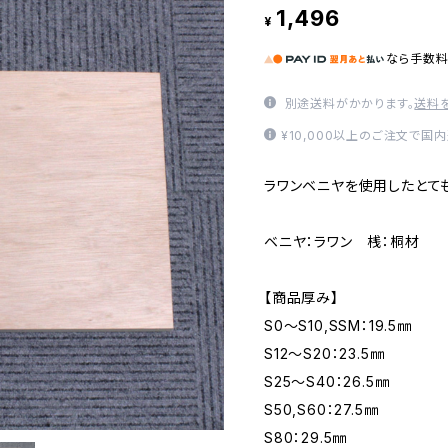
1,496
¥
なら
手数
別途送料がかかります。
送料
¥10,000以上のご注文で国
ラワンベニヤを使用したとて
ベニヤ：ラワン 桟：桐材
【商品厚み】
S0～S10,SSM：19.5㎜
S12～S20：23.5㎜
S25～S40：26.5㎜
S50,S60：27.5㎜
S80：29.5㎜