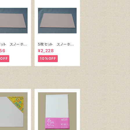
セット スノーホワ
5枚セット スノーホワ
キャンバスボー
イト・キャンバスボー
56
¥2,228
6 サイズ 410
ド F4 サイズ 333
18㎜
㎜x242㎜
OFF
10%OFF