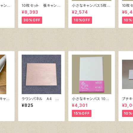
キャンバ
10枚セット 張キャンバ
小さなキャンバス５枚セ
10枚
 SPC
ス SnowWhite SPC
ット（麻キャンバス裏面
ク・キ
¥8,393
¥2,574
¥6,4
）F4
（綿・ポリエステル）F6
張り）
㎜×横
㎜
410㎜×318㎜
30%OFF
10%OFF
10%
キャ
ラワンパネル A4 29
小さなキャンバス 10枚
プチキ
F20
7㎜×210㎜
セット（ホワイト塗りキャ
ズ10
¥825
¥4,301
¥3,
ンバス張り）
15%OFF
10%