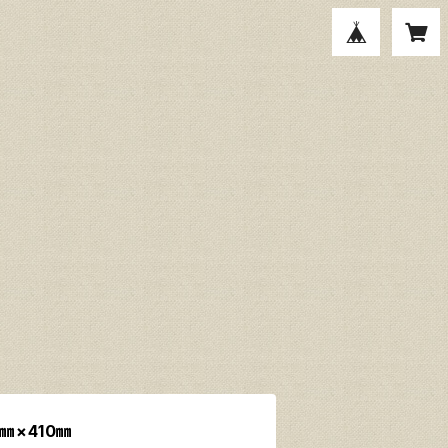
㎜×410㎜