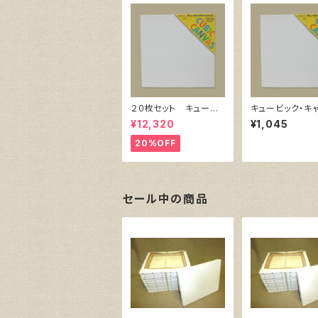
２０枚セット キュービ
キュービック・キ
ック・キャンバス白（縦2
ス白（縦300㎜×
¥12,320
¥1,045
00㎜×横200㎜×厚38
㎜×厚38㎜）
㎜）
20%OFF
セール中の商品