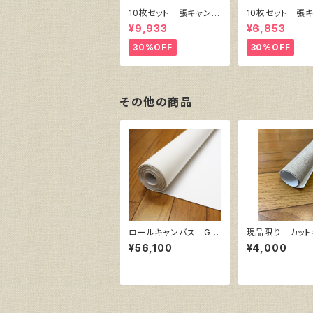
10枚セット 張キャンバ
10枚セット 張
ス SnowWhite SPC
ス SnowWhite
¥9,933
¥6,853
（綿・ポリエステル）F8
（綿・ポリエステル
455㎜×380㎜
333㎜×242
30%OFF
30%OFF
その他の商品
ロールキャンバス GA
現品限り カット
ERA F 145㎝巾×10
ン 麻100％ 
¥56,100
¥4,000
m巻
(3枚組)