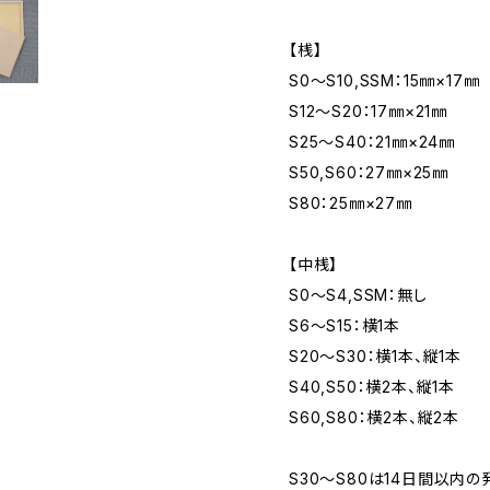
【桟】
S0～S10,SSM：15㎜×17㎜
S12～S20：17㎜×21㎜
S25～S40：21㎜×24㎜
S50,S60：27㎜×25㎜
S80：25㎜×27㎜
【中桟】
S0～S4,SSM：無し
S6～S15：横1本
S20～S30：横1本、縦1本
S40,S50：横2本、縦1本
S60,S80：横2本、縦2本
S30～S80は14日間以内の