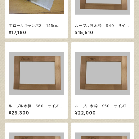
生ロールキャンバス 145㎝巾×
ルーブル杉木枠 S40 サイズ
10m巻
1000㎜×1000㎜
¥17,160
¥15,510
ルーブル木枠 S60 サイズ13
ルーブル木枠 S50 サイズ11
03㎜×1303㎜
67㎜×1167㎜
¥25,300
¥22,000