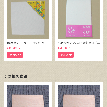
10枚セット キュービック・キャ
小さなキャンバス 10枚セット（ホ
ンバス白（縦150㎜×横150㎜×
ワイト塗りキャンバス張り）
¥6,435
¥4,301
厚38㎜）
10%OFF
15%OFF
その他の商品