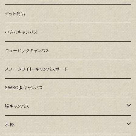
セット商品
小さなキャンバス
キュービックキャンバス
スノーホワイト・キャンバスボード
SWBC張キャンバス
張キャンバス
GAERA F(中細目)
木枠