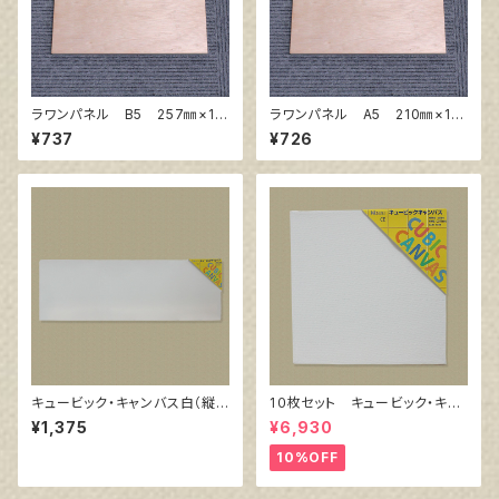
ラワンパネル B5 257㎜×18
ラワンパネル A5 210㎜×14
2㎜
8㎜
¥737
¥726
キュービック・キャンバス白（縦2
1０枚セット キュービック・キャ
00㎜×横600㎜×厚38㎜）
ンバス白（縦200㎜×横200㎜×
¥1,375
¥6,930
厚38㎜）
10%OFF