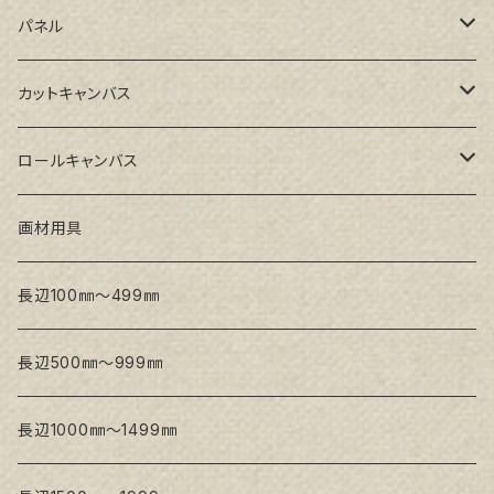
GAERA BA(中荒目)
ルーブル米杉木枠
パネル
GAERA GLC(中目)
Paulo木枠
ラワンパネル
カットキャンバス
トークロ イエロー(中目)
シナパネル
GAERA F(中細目)
ロールキャンバス
トークロ 赤SP(中目)
GAERA BA(中荒目)
GAERA F(中細目) / BA(中荒目)
画材用具
Snow White SPC(中目)
Snow White SPC(中目)
Snow White SLA(中目)
長辺100㎜～499㎜
Snow White SLA(中目)
Snow White SLH(中太目)
長辺500㎜～999㎜
Snow White SPC(中目)
長辺1000㎜～1499㎜