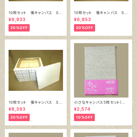
10枚セット 張キャンバス Sn
10枚セット 張キャンバス Sn
owWhite SPC（綿・ポリエステ
owWhite SPC（綿・ポリエステ
¥9,933
¥6,853
ル）F8 455㎜×380㎜
ル）F4 333㎜×242㎜
30%OFF
30%OFF
10枚セット 張キャンバス Sn
小さなキャンバス５枚セット（麻
owWhite SPC（綿・ポリエステ
キャンバス裏面張り）
¥8,393
¥2,574
ル）F6 410㎜×318㎜
30%OFF
10%OFF