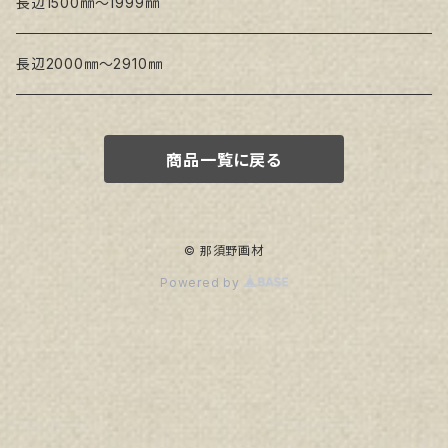
トークロ イエロー
長辺1500㎜～1999㎜
生キャンバス
長辺2000㎜～2910㎜
商品一覧に戻る
© 那須野画材
Powered by