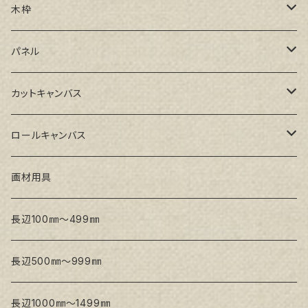
GAERA F(中細目)
木枠
GAERA BA(中荒目)
ルーブル米杉木枠
パネル
GAERA GLC(中目)
Paulo木枠
ラワンパネル
カットキャンバス
トークロ イエロー(中目)
シナパネル
GAERA F(中細目)
ロールキャンバス
トークロ 赤SP(中目)
GAERA BA(中荒目)
GAERA F(中細目) / BA(中荒目)
画材用具
Snow White SPC(中目)
Snow White SPC(中目)
Snow White SLA(中目)
長辺100㎜～499㎜
Snow White SLA(中目)
Snow White SLH(中太目)
長辺500㎜～999㎜
Snow White SPC(中目)
長辺1000㎜～1499㎜