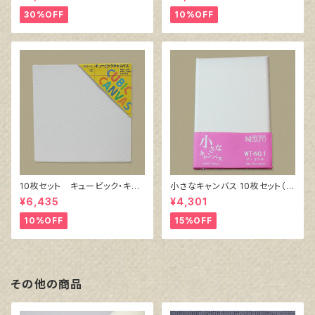
ル）F6 410㎜×318㎜
30%OFF
10%OFF
10枚セット キュービック・キャ
小さなキャンバス 10枚セット（ホ
ンバス白（縦150㎜×横150㎜×
ワイト塗りキャンバス張り）
¥6,435
¥4,301
厚38㎜）
10%OFF
15%OFF
その他の商品