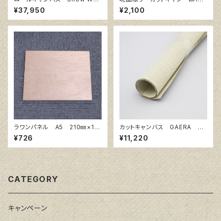
e SPC 206㎝巾×5m巻
0％ F6 (5枚組)
¥37,950
¥2,100
ラワンパネル A5 210㎜×14
カットキャンバス GAERA F
8㎜
S60
¥726
¥11,220
CATEGORY
キャンペーン