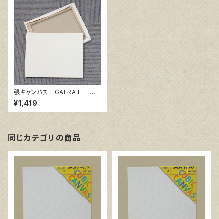
張キャンバス GAERA F 6
号
¥1,419
同じカテゴリの商品