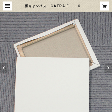
張キャンバス GAERA F 6号 |
那須野画材