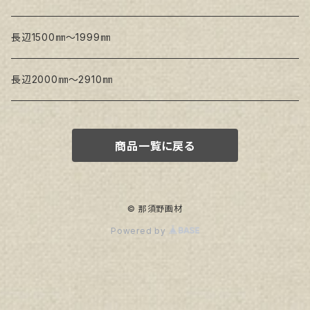
トークロ イエロー
長辺1500㎜～1999㎜
生キャンバス
長辺2000㎜～2910㎜
商品一覧に戻る
© 那須野画材
Powered by