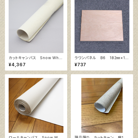
カットキャンバス Snow Whit
ラワンパネル B6 182㎜×12
e SPC F50
8㎜
¥4,367
¥737
ロールキャンバス Snow Whit
現品限り カットキャン 麻10