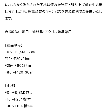
に、むらなく塗布された下地は優れた強度と張り上げ感を生み出
します。しかも、最高品質のキャンバスを普及価格でご提供いたし
ます。
麻100％中細目 油絵具・アクリル絵具兼用
【商品厚み】
F0～F10,SM：17㎜
F12～F20：21㎜
F25～F60：24㎜
F80～F120：30㎜
【中桟】
F0～F8,SM：無し
F10～F25：横1本
F30～F60：横2本