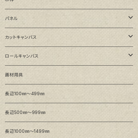
GAERA BA(中荒目)
ルーブル米杉木枠
パネル
GAERA GLC(中目)
Paulo木枠
ラワンパネル
カットキャンバス
トークロ イエロー(中目)
シナパネル
GAERA F(中細目)
ロールキャンバス
トークロ 赤SP(中目)
GAERA BA(中荒目)
GAERA F(中細目) / BA(中荒目)
画材用具
Snow White SPC(中目)
Snow White SPC(中目)
Snow White SLA(中目)
長辺100㎜～499㎜
Snow White SLA(中目)
Snow White SLH(中太目)
長辺500㎜～999㎜
Snow White SPC(中目)
長辺1000㎜～1499㎜