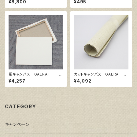
¥8,800
¥495
㎜
張キャンバス GAERA F 1
カットキャンバス GAERA F
5号
S20
¥4,257
¥4,092
CATEGORY
キャンペーン