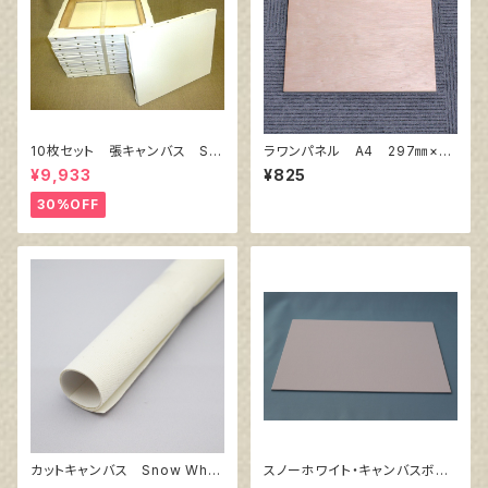
10枚セット 張キャンバス Sn
ラワンパネル A4 297㎜×21
owWhite SPC（綿・ポリエステ
0㎜
¥9,933
¥825
ル）F8 455㎜×380㎜
30%OFF
カットキャンバス Snow Whit
スノーホワイト・キャンバスボー
e SPC F100
ド F4 サイズ 333㎜x242