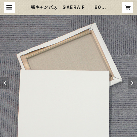
張キャンバス GAERA F 80号
| 那須野画材