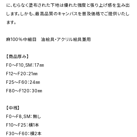
に、むらなく塗布された下地は優れた強度と張り上げ感を生み出
します。しかも、最高品質のキャンバスを普及価格でご提供いたし
ます。
麻100％中細目 油絵具・アクリル絵具兼用
【商品厚み】
F0～F10,SM：17㎜
F12～F20：21㎜
F25～F60：24㎜
F80～F120：30㎜
【中桟】
F0～F8,SM：無し
F10～F25：横1本
F30～F60：横2本