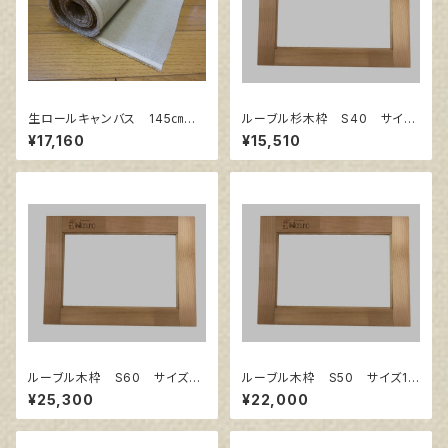
生ロールキャンバス 145㎝巾×
ルーブル杉木枠 S40 サイズ
10m巻
1000㎜×1000㎜
¥17,160
¥15,510
ルーブル木枠 S60 サイズ13
ルーブル木枠 S50 サイズ11
03㎜×1303㎜
67㎜×1167㎜
¥25,300
¥22,000