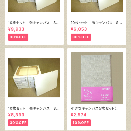
10枚セット 張キャンバス Sn
10枚セット 張キャンバス Sn
owWhite SPC（綿・ポリエステ
owWhite SPC（綿・ポリエステ
¥9,933
¥6,853
ル）F8 455㎜×380㎜
ル）F4 333㎜×242㎜
30%OFF
30%OFF
10枚セット 張キャンバス Sn
小さなキャンバス５枚セット（麻
owWhite SPC（綿・ポリエステ
キャンバス裏面張り）
¥8,393
¥2,574
ル）F6 410㎜×318㎜
30%OFF
10%OFF