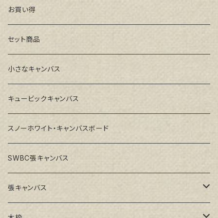
お買い得
セット商品
小さなキャンバス
キュービックキャンバス
スノーホワイト・キャンバスボード
SWBC張キャンバス
張キャンバス
GAERA F(中細目)
木枠