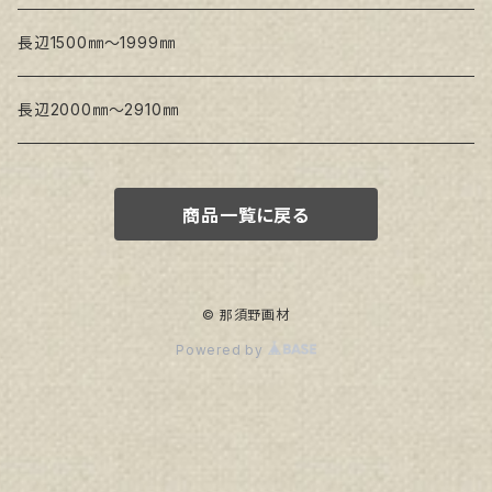
トークロ イエロー
長辺1500㎜～1999㎜
生キャンバス
長辺2000㎜～2910㎜
商品一覧に戻る
© 那須野画材
Powered by