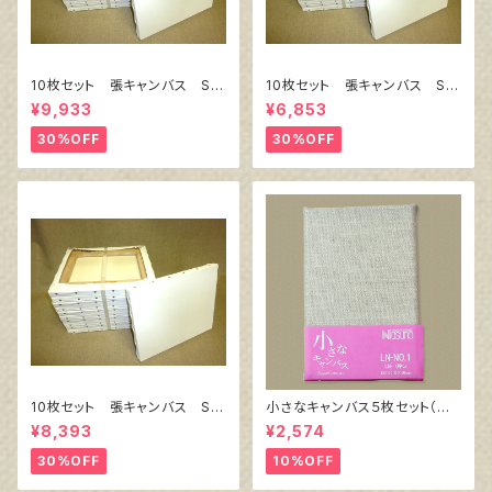
10枚セット 張キャンバス Sn
10枚セット 張キャンバス Sn
owWhite SPC（綿・ポリエステ
owWhite SPC（綿・ポリエステ
¥9,933
¥6,853
ル）F8 455㎜×380㎜
ル）F4 333㎜×242㎜
30%OFF
30%OFF
10枚セット 張キャンバス Sn
小さなキャンバス５枚セット（麻
owWhite SPC（綿・ポリエステ
キャンバス裏面張り）
¥8,393
¥2,574
ル）F6 410㎜×318㎜
30%OFF
10%OFF