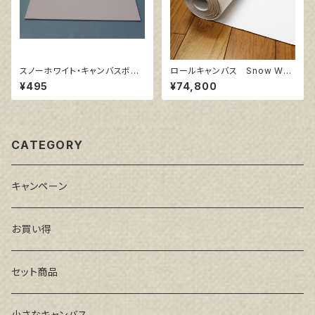
スノーホワイト・キャンバスボー
ロールキャンバス Snow Whit
ド F4 サイズ 333㎜x242
e SPC 206㎝巾×10m巻
¥495
¥74,800
㎜
CATEGORY
キャンペーン
お買い得
セット商品
小さなキャンバス