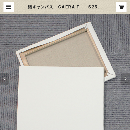
張キャンバス GAERA F S25
803㎜×803㎜ | 那須野画材