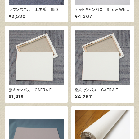
ラワンパネル 木炭紙 650㎜
カットキャンバス Snow Whit
×500㎜
e SPC F50
¥2,530
¥4,367
張キャンバス GAERA F 6
張キャンバス GAERA F 1
号
5号
¥1,419
¥4,257