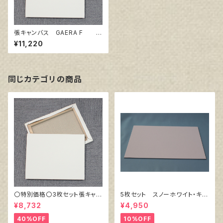
張キャンバス GAERA F S
25 803㎜×803㎜
¥11,220
同じカテゴリの商品
〇特別価格〇3枚セット張キャン
5枚セット スノーホワイト・キャ
バス トークロ 赤SP F12
ンバスボード F10 サイズ 5
¥8,732
¥4,950
606㎜×500㎜
30㎜x455㎜
40%OFF
10%OFF