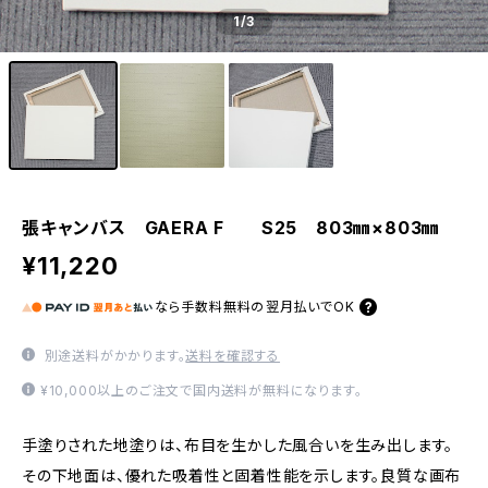
1
/3
張キャンバス GAERA F S25 803㎜×803㎜
¥11,220
なら
手数料無料の
翌月払いでOK
別途送料がかかります。
送料を確認する
¥10,000以上のご注文で国内送料が無料になります。
手塗りされた地塗りは、布目を生かした風合いを生み出します。
その下地面は、優れた吸着性と固着性能を示します。良質な画布