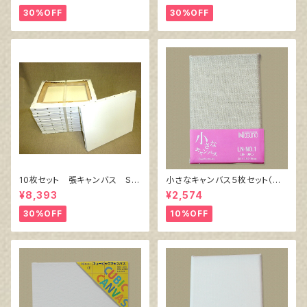
30%OFF
30%OFF
10枚セット 張キャンバス Sn
小さなキャンバス５枚セット（麻
owWhite SPC（綿・ポリエステ
キャンバス裏面張り）
¥8,393
¥2,574
ル）F6 410㎜×318㎜
30%OFF
10%OFF