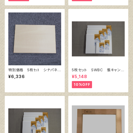
特別価格 5枚ｾｯﾄ シナパネ
5枚セット SWBC 張キャンバ
ル B3 515㎜×364㎜
ス F10
¥6,336
¥5,148
10%OFF