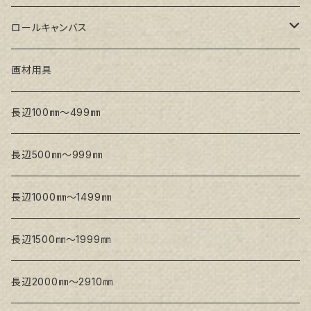
トークロ イエロー(中目)
シナパネル
GAERA F(中細目)
ロールキャンバス
トークロ 赤SP(中目)
GAERA BA(中荒目)
GAERA F(中細目) / BA(中荒目)
画材用具
Snow White SPC(中目)
Snow White SPC(中目)
Snow White SLA(中目)
長辺100㎜～499㎜
Snow White SLA(中目)
Snow White SLH(中太目)
長辺500㎜～999㎜
Snow White SPC(中目)
長辺1000㎜～1499㎜
トークロ イエロー
長辺1500㎜～1999㎜
生キャンバス
長辺2000㎜～2910㎜