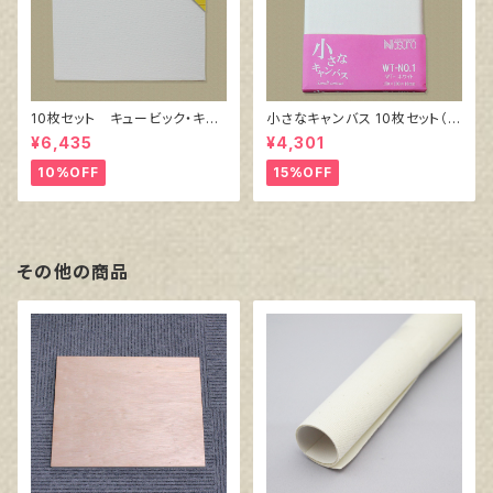
10枚セット キュービック・キャ
小さなキャンバス 10枚セット（ホ
ンバス白（縦150㎜×横150㎜×
ワイト塗りキャンバス張り）
¥6,435
¥4,301
厚38㎜）
10%OFF
15%OFF
その他の商品