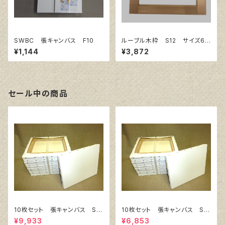
SWBC 張キャンバス F10
ルーブル木枠 S12 サイズ60
6㎜×606㎜
¥1,144
¥3,872
セール中の商品
10枚セット 張キャンバス Sn
10枚セット 張キャンバス Sn
owWhite SPC（綿・ポリエステ
owWhite SPC（綿・ポリエステ
¥9,933
¥6,853
ル）F8 455㎜×380㎜
ル）F4 333㎜×242㎜