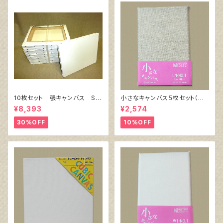
10枚セット 張キャンバス Sn
小さなキャンバス５枚セット（麻
owWhite SPC（綿・ポリエステ
キャンバス裏面張り）
¥8,393
¥2,574
ル）F6 410㎜×318㎜
30%OFF
10%OFF