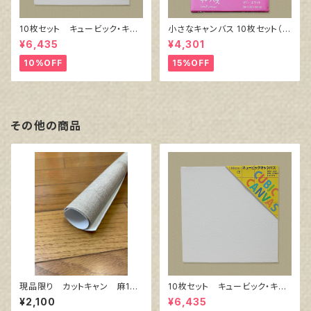
10枚セット キュービック・キャ
小さなキャンバス 10枚セット（ホ
ンバス白（縦150㎜×横150㎜×
ワイト塗りキャンバス張り）
¥6,435
¥4,301
厚38㎜）
10%OFF
15%OFF
その他の商品
現品限り カットキャン 麻10
10枚セット キュービック・キャ
0％ F6 (5枚組)
ンバス白（縦150㎜×横150㎜×
¥2,100
¥6,435
厚38㎜）