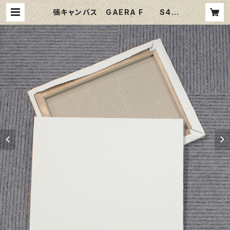
張キャンバス GAERA F S40
1000㎜×1000㎜ | 那須野画材