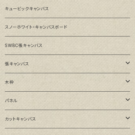
キュービックキャンバス
スノーホワイト・キャンバスボード
SWBC張キャンバス
張キャンバス
GAERA F(中細目)
木枠
GAERA BA(中荒目)
ルーブル米杉木枠
パネル
GAERA GLC(中目)
Paulo木枠
ラワンパネル
カットキャンバス