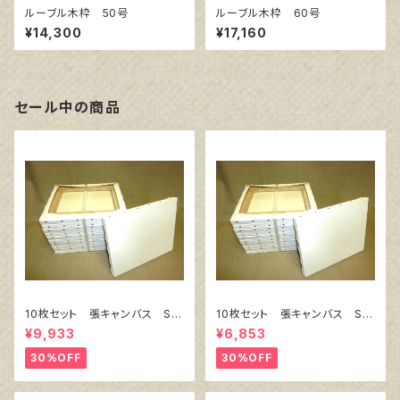
ルーブル木枠 50号
ルーブル木枠 60号
¥14,300
¥17,160
セール中の商品
10枚セット 張キャンバス Sn
10枚セット 張キャンバス Sn
owWhite SPC（綿・ポリエステ
owWhite SPC（綿・ポリエステ
¥9,933
¥6,853
ル）F8 455㎜×380㎜
ル）F4 333㎜×242㎜
30%OFF
30%OFF