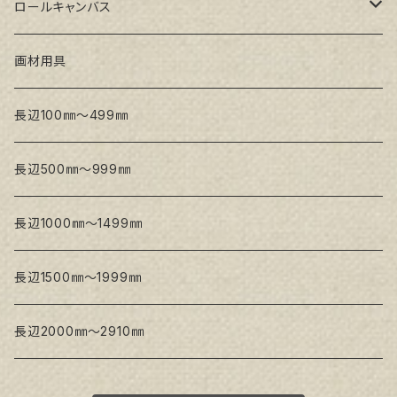
トークロ イエロー(中目)
シナパネル
GAERA F(中細目)
ロールキャンバス
トークロ 赤SP(中目)
GAERA BA(中荒目)
GAERA F(中細目) / BA(中荒目)
画材用具
Snow White SPC(中目)
Snow White SPC(中目)
Snow White SLA(中目)
長辺100㎜～499㎜
Snow White SLA(中目)
Snow White SLH(中太目)
長辺500㎜～999㎜
Snow White SPC(中目)
長辺1000㎜～1499㎜
トークロ イエロー
長辺1500㎜～1999㎜
生キャンバス
長辺2000㎜～2910㎜