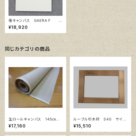
張キャンバス GAERA F S
40 1000㎜×1000㎜
¥18,920
同じカテゴリの商品
生ロールキャンバス 145㎝巾×
ルーブル杉木枠 S40 サイズ
10m巻
1000㎜×1000㎜
¥17,160
¥15,510