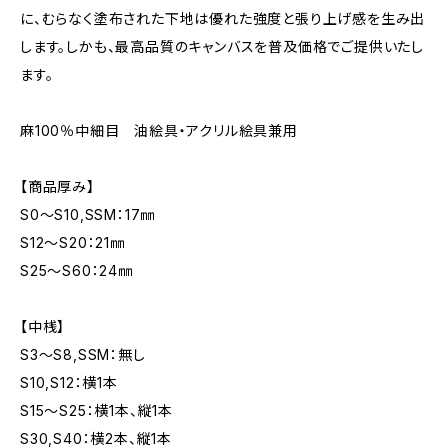
に、むらなく塗布された下地は優れた強度と張り上げ感を生み出
します。しかも、最高品質のキャンバスを普及価格でご提供いたし
ます。
麻100％中細目 油絵具・アクリル絵具兼用
【商品厚み】
S0～S10,SSM：17㎜
S12～S20：21㎜
S25～S60：24㎜
【中桟】
S3～S8,SSM：無し
S10,S12：横1本
S15～S25：横1本、縦1本
S30,S40：横2本、縦1本