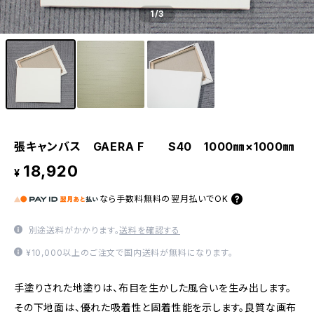
1
/3
張キャンバス GAERA F S40 1000㎜×1000㎜
18,920
¥
なら
手数料無料の
翌月払いでOK
別途送料がかかります。
送料を確認する
¥10,000以上のご注文で国内送料が無料になります。
手塗りされた地塗りは、布目を生かした風合いを生み出します。
その下地面は、優れた吸着性と固着性能を示します。良質な画布