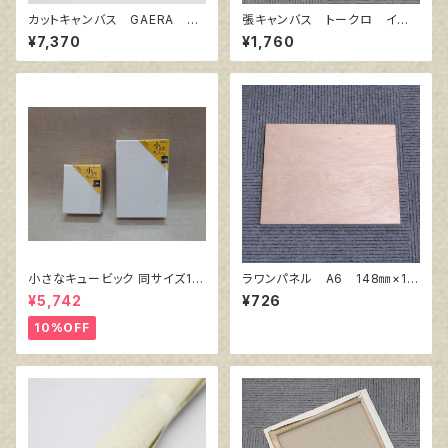
カットキャンバス GAERA F
張キャンバス トークロ イエ
S40
ロー 6号
¥7,370
¥1,760
小さなキュービック 同サイズ10
ラワンパネル A6 148㎜×10
個組
5㎜
¥5,742
¥726
10%OFF