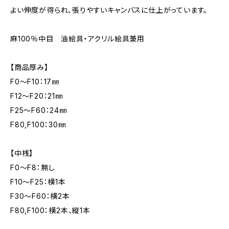
よい伸度が得られ、張りやすいキャンバスに仕上がっています。
麻100％中目 油絵具・アクリル絵具兼用
【商品厚み】
F0～F10：17㎜
F12～F20：21㎜
F25～F60：24㎜
F80,F100：30㎜
【中桟】
F0～F8：無し
F10～F25：横1本
F30～F60：横2本
F80,F100：横2本、縦1本