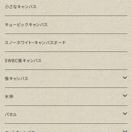
小さなキャンバス
キュービックキャンバス
スノーホワイト・キャンバスボード
SWBC張キャンバス
張キャンバス
GAERA F(中細目)
木枠
GAERA BA(中荒目)
ルーブル米杉木枠
パネル