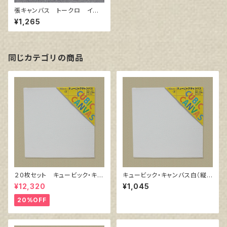
張キャンバス トークロ イエ
ロー 3号
¥1,265
同じカテゴリの商品
２０枚セット キュービック・キャ
キュービック・キャンバス白（縦3
ンバス白（縦200㎜×横200㎜×
00㎜×横300㎜×厚38㎜）
¥12,320
¥1,045
厚38㎜）
20%OFF