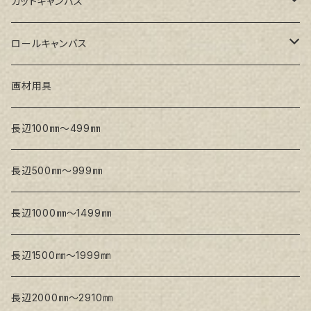
GAERA GLC(中目)
Paulo木枠
ラワンパネル
カットキャンバス
トークロ イエロー(中目)
シナパネル
GAERA F(中細目)
ロールキャンバス
トークロ 赤SP(中目)
GAERA BA(中荒目)
GAERA F(中細目) / BA(中荒目)
画材用具
Snow White SPC(中目)
Snow White SPC(中目)
Snow White SLA(中目)
長辺100㎜～499㎜
Snow White SLA(中目)
Snow White SLH(中太目)
長辺500㎜～999㎜
Snow White SPC(中目)
長辺1000㎜～1499㎜
トークロ イエロー
長辺1500㎜～1999㎜
生キャンバス
長辺2000㎜～2910㎜