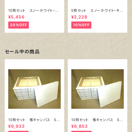
10枚セット スノーホワイト・キ
5枚セット スノーホワイト・キャ
ャンバスボード F6 サイズ
ンバスボード F4 サイズ 3
¥5,456
¥2,228
410㎜x318㎜
33㎜x242㎜
20%OFF
10%OFF
セール中の商品
10枚セット 張キャンバス Sn
10枚セット 張キャンバス Sn
owWhite SPC（綿・ポリエステ
owWhite SPC（綿・ポリエステ
¥9,933
¥6,853
ル）F8 455㎜×380㎜
ル）F4 333㎜×242㎜