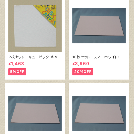
２枚セット キュービック・キャン
10枚セット スノーホワイト・キ
バス白（縦200㎜×横200㎜×厚
ャンバスボード F4 サイズ
¥1,463
¥3,960
38㎜）
333㎜x242㎜
5%OFF
20%OFF