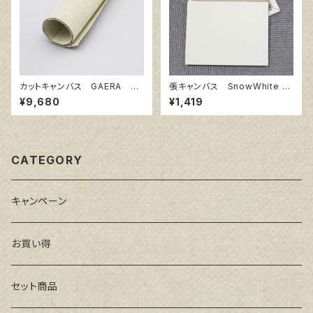
カットキャンバス GAERA F
張キャンバス SnowWhite S
S50
PC（綿・ポリエステル） F8 4
¥9,680
¥1,419
55㎜×380㎜
CATEGORY
キャンペーン
お買い得
セット商品