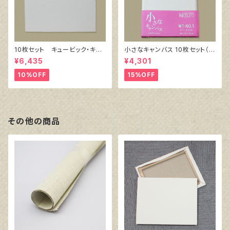
10枚セット キュービック・キャ
小さなキャンバス 10枚セット（ホ
ンバス白（縦150㎜×横150㎜×
ワイト塗りキャンバス張り）
¥6,435
¥4,301
厚38㎜）
10%OFF
15%OFF
その他の商品