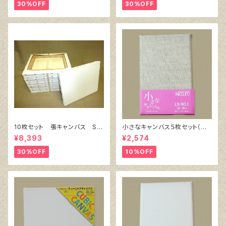
30%OFF
30%OFF
10枚セット 張キャンバス Sn
小さなキャンバス５枚セット（麻
owWhite SPC（綿・ポリエステ
キャンバス裏面張り）
¥8,393
¥2,574
ル）F6 410㎜×318㎜
30%OFF
10%OFF