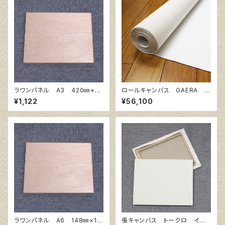
ラワンパネル A3 420㎜×29
ロールキャンバス GAERA F
7㎜
145㎝巾×10m巻
¥1,122
¥56,100
ラワンパネル A6 148㎜×10
張キャンバス トークロ イエ