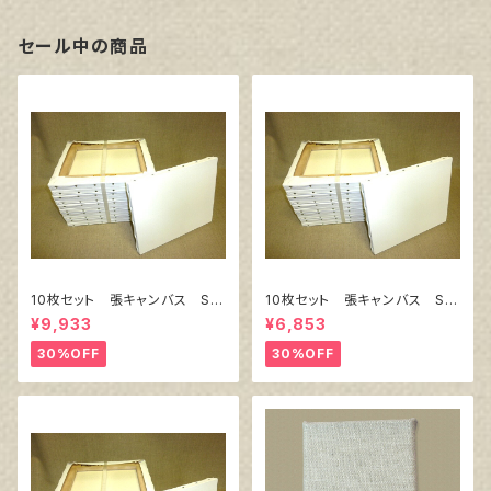
セール中の商品
10枚セット 張キャンバス Sn
10枚セット 張キャンバス Sn
owWhite SPC（綿・ポリエステ
owWhite SPC（綿・ポリエステ
¥9,933
¥6,853
ル）F8 455㎜×380㎜
ル）F4 333㎜×242㎜
30%OFF
30%OFF