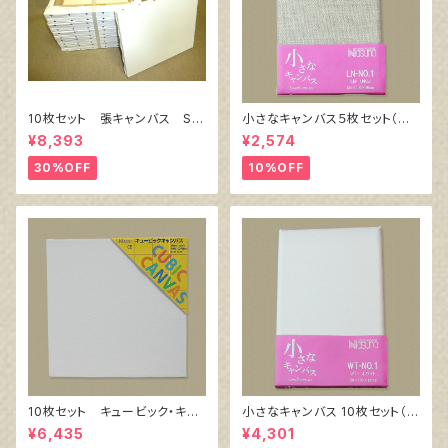
10枚セット 張キャンバス Sn
小さなキャンバス５枚セット（麻
owWhite SPC（綿・ポリエステ
キャンバス裏面張り）
¥8,393
¥2,574
ル）F6 410㎜×318㎜
30%OFF
10%OFF
10枚セット キュービック・キャ
小さなキャンバス 10枚セット（ホ
ンバス白（縦150㎜×横150㎜×
ワイト塗りキャンバス張り）
¥6,435
¥4,301
厚38㎜）