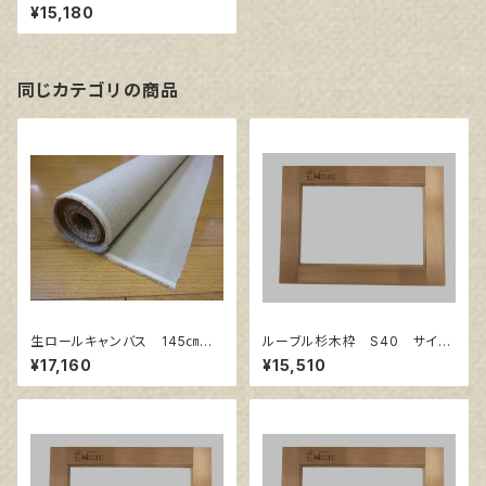
ロー 40号
¥15,180
同じカテゴリの商品
生ロールキャンバス 145㎝巾×
ルーブル杉木枠 S40 サイズ
10m巻
1000㎜×1000㎜
¥17,160
¥15,510