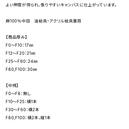
よい伸度が得られ、張りやすいキャンバスに仕上がっています。
麻100％中目 油絵具・アクリル絵具兼用
【商品厚み】
F0～F10：17㎜
F12～F20：21㎜
F25～F60：24㎜
F80,F100：30㎜
【中桟】
F0～F8：無し
F10～F25：横1本
F30～F60：横2本
F80,F100：横2本、縦1本