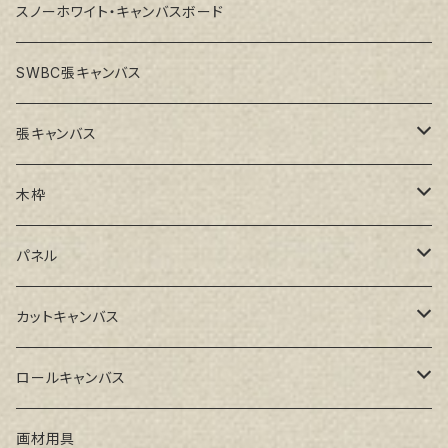
スノーホワイト・キャンバスボード
SWBC張キャンバス
張キャンバス
GAERA F(中細目)
木枠
GAERA BA(中荒目)
ルーブル米杉木枠
パネル
GAERA GLC(中目)
Paulo木枠
ラワンパネル
カットキャンバス
トークロ イエロー(中目)
シナパネル
GAERA F(中細目)
ロールキャンバス
トークロ 赤SP(中目)
GAERA BA(中荒目)
GAERA F(中細目) / BA(中荒目)
画材用具