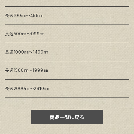
Snow White SPC(中目)
Snow White SPC(中目)
Snow White SLA(中目)
長辺100㎜～499㎜
Snow White SLA(中目)
Snow White SLH(中太目)
長辺500㎜～999㎜
Snow White SPC(中目)
長辺1000㎜～1499㎜
トークロ イエロー
長辺1500㎜～1999㎜
生キャンバス
長辺2000㎜～2910㎜
商品一覧に戻る