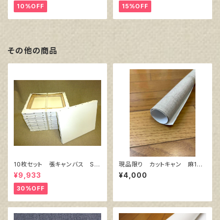
10%OFF
15%OFF
その他の商品
10枚セット 張キャンバス Sn
現品限り カットキャン 麻10
owWhite SPC（綿・ポリエステ
0％ F20 (3枚組)
¥9,933
¥4,000
ル）F8 455㎜×380㎜
30%OFF