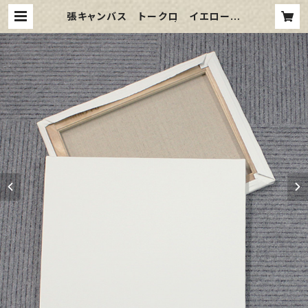
張キャンバス トークロ イエロー
S6 410㎜×410㎜ | 那須野画材