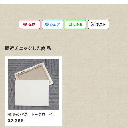
保存
シェア
LINE
ポスト
最近チェックした商品
張キャンバス トークロ イエ
ロー S6 410㎜×410㎜
¥2,365