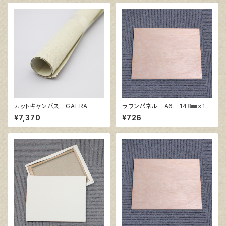
カットキャンバス GAERA F
ラワンパネル A6 148㎜×10
S40
5㎜
¥7,370
¥726