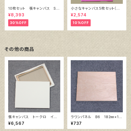
10枚セット 張キャンバス Sn
小さなキャンバス５枚セット（麻
owWhite SPC（綿・ポリエステ
キャンバス裏面張り）
¥8,393
¥2,574
ル）F6 410㎜×318㎜
30%OFF
10%OFF
その他の商品
張キャンバス トークロ イエ
ラワンパネル B6 182㎜×12
ロー 20号
8㎜
¥6,567
¥737