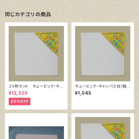
同じカテゴリの商品
２０枚セット キュービック・キャ
キュービック・キャンバス白（縦3
ンバス白（縦200㎜×横200㎜×
00㎜×横300㎜×厚38㎜）
¥12,320
¥1,045
厚38㎜）
20%OFF