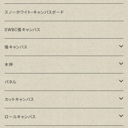
スノーホワイト・キャンバスボード
SWBC張キャンバス
張キャンバス
GAERA F(中細目)
木枠
GAERA BA(中荒目)
ルーブル米杉木枠
パネル
GAERA GLC(中目)
Paulo木枠
ラワンパネル
カットキャンバス
トークロ イエロー(中目)
シナパネル
GAERA F(中細目)
ロールキャンバス