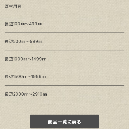
トークロ 赤SP(中目)
GAERA BA(中荒目)
GAERA F(中細目) / BA(中荒目)
画材用具
Snow White SPC(中目)
Snow White SPC(中目)
Snow White SLA(中目)
長辺100㎜～499㎜
Snow White SLA(中目)
Snow White SLH(中太目)
長辺500㎜～999㎜
Snow White SPC(中目)
長辺1000㎜～1499㎜
トークロ イエロー
長辺1500㎜～1999㎜
生キャンバス
長辺2000㎜～2910㎜
商品一覧に戻る