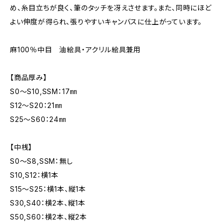
め、糸目立ちが良く、筆のタッチを冴えさせます。また、同時にほど
よい伸度が得られ、張りやすいキャンバスに仕上がっています。
麻100％中目 油絵具・アクリル絵具兼用
【商品厚み】
S0～S10,SSM：17㎜
S12～S20：21㎜
S25～S60：24㎜
【中桟】
S0～S8,SSM：無し
S10,S12：横1本
S15～S25：横1本、縦1本
S30,S40：横2本、縦1本
S50,S60：横2本、縦2本