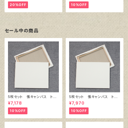
20%OFF
10%OFF
セール中の商品
5枚セット 張キャンバス トー
5枚セット 張キャンバス トー
クロ イエロー S0号（縦180
クロ イエロー S3号（273㎜
¥7,178
¥7,970
㎜×横180㎜）
×273㎜）
10%OFF
10%OFF