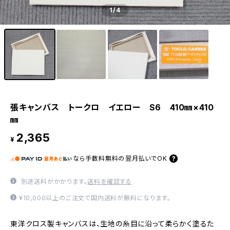
1
/4
張キャンバス トークロ イエロー S6 410㎜×410
㎜
2,365
¥
なら
手数料無料の
翌月払いでOK
別途送料がかかります。
送料を確認する
¥10,000以上のご注文で国内送料が無料になります。
東洋クロス製キャンバスは、生地の糸目に沿って柔らかく塗るた