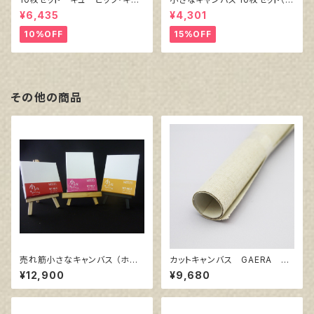
ンバス白（縦150㎜×横150㎜×
ワイト塗りキャンバス張り）
¥6,435
¥4,301
厚38㎜）
10%OFF
15%OFF
その他の商品
売れ筋小さなキャンバス （ホワ
カットキャンバス GAERA F
イト塗りキャンバス張り）各10枚
S50
¥12,900
¥9,680
３点セット