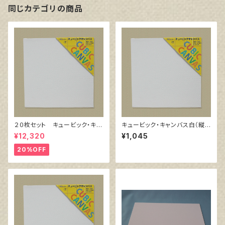
同じカテゴリの商品
２０枚セット キュービック・キャ
キュービック・キャンバス白（縦3
ンバス白（縦200㎜×横200㎜×
00㎜×横300㎜×厚38㎜）
¥12,320
¥1,045
厚38㎜）
20%OFF