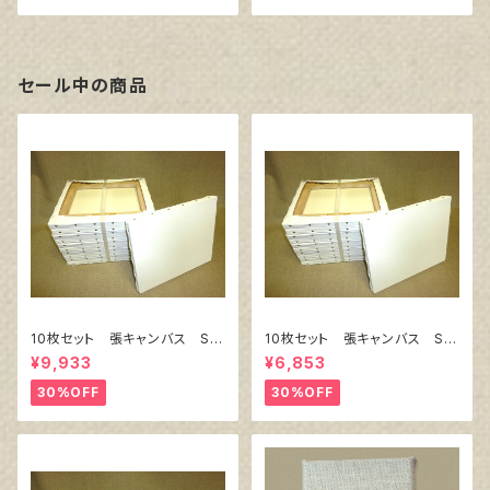
セール中の商品
10枚セット 張キャンバス Sn
10枚セット 張キャンバス Sn
owWhite SPC（綿・ポリエステ
owWhite SPC（綿・ポリエステ
¥9,933
¥6,853
ル）F8 455㎜×380㎜
ル）F4 333㎜×242㎜
30%OFF
30%OFF