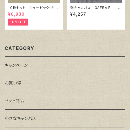
1０枚セット キュービック・キャ
張キャンバス GAERA F 1
ンバス白（縦200㎜×横200㎜×
5号
¥6,930
¥4,257
厚38㎜）
10%OFF
CATEGORY
キャンペーン
お買い得
セット商品
小さなキャンバス