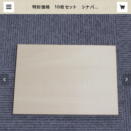
特別価格 10枚セット シナパネ
ル F0 180㎜×140㎜ | 那須野
画材