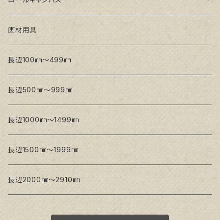
トークロ 赤SP(中目)
GAERA BA(中荒目)
GAERA F(中細目) / BA(中荒目)
画材用具
Snow White SPC(中目)
Snow White SPC(中目)
Snow White SLA(中目)
長辺100㎜～499㎜
Snow White SLA(中目)
Snow White SLH(中太目)
長辺500㎜～999㎜
Snow White SPC(中目)
長辺1000㎜～1499㎜
トークロ イエロー
長辺1500㎜～1999㎜
生キャンバス
長辺2000㎜～2910㎜