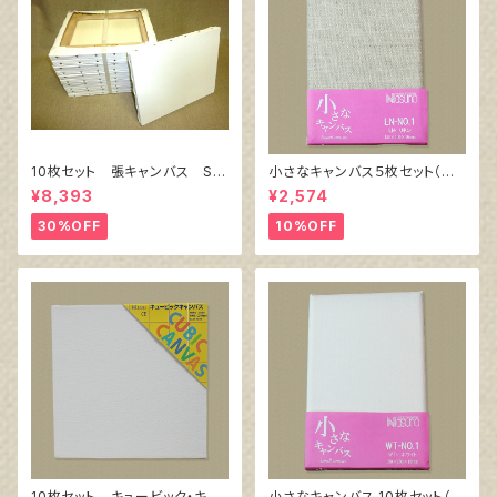
10枚セット 張キャンバス Sn
小さなキャンバス５枚セット（麻
owWhite SPC（綿・ポリエステ
キャンバス裏面張り）
¥8,393
¥2,574
ル）F6 410㎜×318㎜
30%OFF
10%OFF
10枚セット キュービック・キャ
小さなキャンバス 10枚セット（ホ