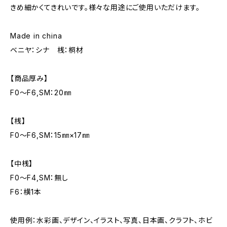
きめ細かくてきれいです。様々な用途にご使用いただけます。
Made in china
ベニヤ：シナ 桟：桐材
【商品厚み】
F0～F6,SM：20㎜
【桟】
F0～F6,SM：15㎜×17㎜
【中桟】
F0～F4,SM：無し
F6：横1本
使用例：水彩画、デザイン、イラスト、写真、日本画、クラフト、ホビ