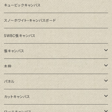
キュービックキャンバス
スノーホワイト・キャンバスボード
SWBC張キャンバス
張キャンバス
GAERA F(中細目)
木枠
GAERA BA(中荒目)
ルーブル米杉木枠
パネル
GAERA GLC(中目)
Paulo木枠
ラワンパネル
カットキャンバス
トークロ イエロー(中目)
シナパネル
GAERA F(中細目)
ロールキャンバス