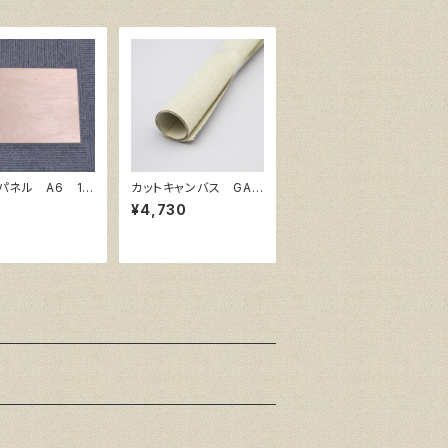
パネル A6 14
カットキャンバス GAE
105㎜
RA F S25
6
¥4,730