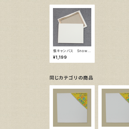
張キャンバス SnowW
hite SPC（綿・ポリエス
¥1,199
テル） F6 410㎜×31
8㎜
同じカテゴリの商品