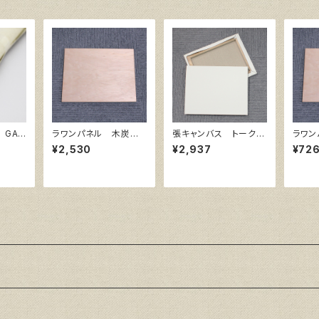
 GAE
ラワンパネル 木炭
張キャンバス トーク
ラワン
紙 650㎜×500㎜
ロ 赤SP F10 530
8㎜×
¥2,530
¥2,937
¥72
㎜×455㎜