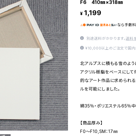
F6 410㎜×318㎜
1,199
¥
なら
手数
別途送料がかかります。
送料
¥10,000以上のご注文で国
北アルプスに積もる雪のよう
アクリル樹脂をベースにして
的なアート作品に求められ
ルを可能にしました。
綿35％・ポリエステル65％
【商品厚み】
F0～F10,SM：17㎜