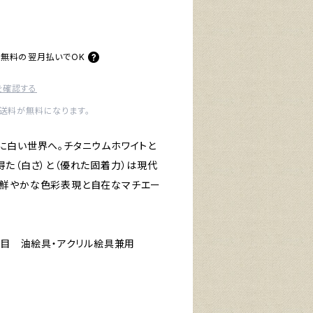
料無料の
翌月払いでOK
を確認する
内送料が無料になります。
に白い世界へ。チタニウムホワイトと
得た（白さ）と（優れた固着力）は現代
る鮮やかな色彩表現と自在なマチエー
中目 油絵具・アクリル絵具兼用