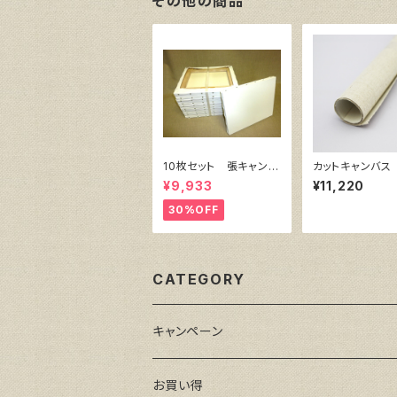
その他の商品
10枚セット 張キャンバ
カットキャンバス
ス SnowWhite SPC
RA F S60
¥9,933
¥11,220
（綿・ポリエステル）F8
455㎜×380㎜
30%OFF
CATEGORY
キャンペーン
お買い得