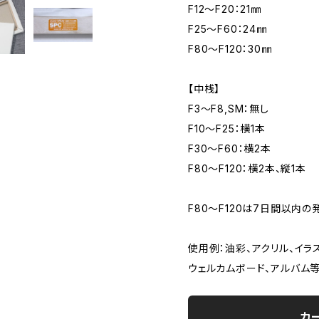
F12～F20：21㎜
F25～F60：24㎜
F80～F120：30㎜
【中桟】
F3～F8,SM：無し
F10～F25：横1本
F30～F60：横2本
F80～F120：横2本、縦1本
F80～F120は7日間以内の
使用例：油彩、アクリル、イラ
ウェルカムボード、アルバム
カ