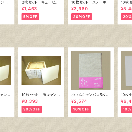
ャンバ
２枚セット キュービッ
10枚セット スノーホワ
10枚
横300
ク・キャンバス白（縦20
イト・キャンバスボー
イト・
¥1,463
¥3,960
¥5,4
0㎜×横200㎜×厚38
ド F4 サイズ 333
ド F
㎜）
㎜x242㎜
㎜x3
5%OFF
20%OFF
20%
キャンバ
10枚セット 張キャンバ
小さなキャンバス５枚セ
10枚
 SPC
ス SnowWhite SPC
ット（麻キャンバス裏面
ク・キ
¥8,393
¥2,574
¥6,4
）F4
（綿・ポリエステル）F6
張り）
㎜×横
㎜
410㎜×318㎜
30%OFF
10%OFF
10%