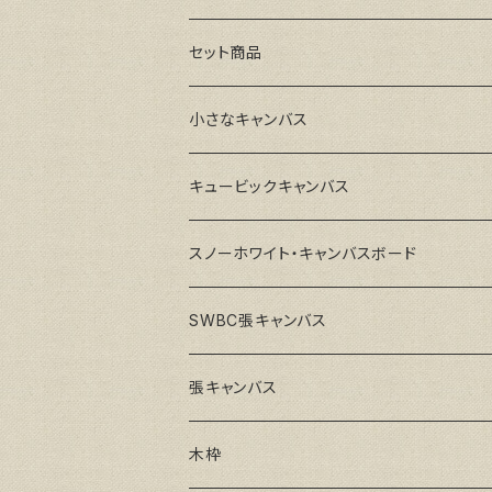
セット商品
小さなキャンバス
キュービックキャンバス
スノーホワイト・キャンバスボード
SWBC張キャンバス
張キャンバス
GAERA F(中細目)
木枠