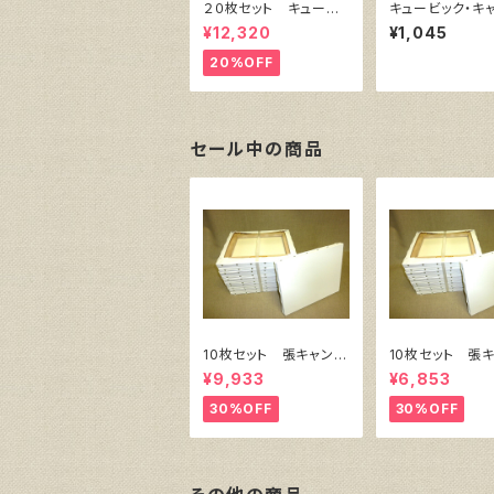
２０枚セット キュービ
キュービック・キ
ック・キャンバス白（縦2
ス白（縦300㎜×
¥12,320
¥1,045
00㎜×横200㎜×厚38
㎜×厚38㎜）
㎜）
20%OFF
セール中の商品
10枚セット 張キャンバ
10枚セット 張
ス SnowWhite SPC
ス SnowWhite
¥9,933
¥6,853
（綿・ポリエステル）F8
（綿・ポリエステル
455㎜×380㎜
333㎜×242
30%OFF
30%OFF