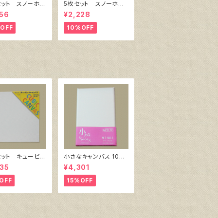
セット スノーホワ
5枚セット スノーホワ
キャンバスボー
イト・キャンバスボー
56
¥2,228
6 サイズ 410
ド F4 サイズ 333
18㎜
㎜x242㎜
OFF
10%OFF
セット キュービッ
小さなキャンバス 10枚
ャンバス白（縦150
セット（ホワイト塗りキャ
35
¥4,301
150㎜×厚38㎜）
ンバス張り）
OFF
15%OFF