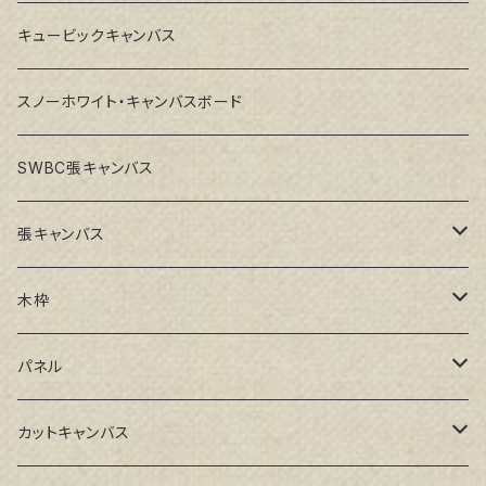
キュービックキャンバス
スノーホワイト・キャンバスボード
SWBC張キャンバス
張キャンバス
GAERA F(中細目)
木枠
GAERA BA(中荒目)
ルーブル米杉木枠
パネル
GAERA GLC(中目)
Paulo木枠
ラワンパネル
カットキャンバス