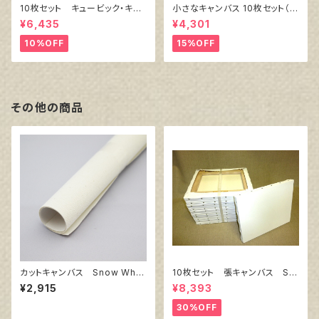
10枚セット キュービック・キャ
小さなキャンバス 10枚セット（ホ
ンバス白（縦150㎜×横150㎜×
ワイト塗りキャンバス張り）
¥6,435
¥4,301
厚38㎜）
10%OFF
15%OFF
その他の商品
カットキャンバス Snow Whit
10枚セット 張キャンバス Sn
e SPC F30
owWhite SPC（綿・ポリエステ
¥2,915
¥8,393
ル）F6 410㎜×318㎜
30%OFF