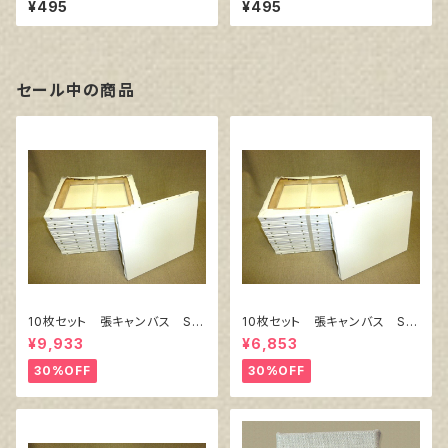
¥495
¥495
セール中の商品
10枚セット 張キャンバス Sn
10枚セット 張キャンバス Sn
owWhite SPC（綿・ポリエステ
owWhite SPC（綿・ポリエステ
¥9,933
¥6,853
ル）F8 455㎜×380㎜
ル）F4 333㎜×242㎜
30%OFF
30%OFF