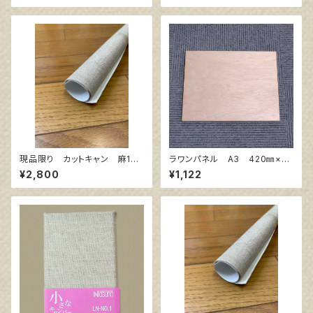
現品限り カットキャン 麻10
ラワンパネル A3 420㎜×29
0％ F8 (5枚組)
7㎜
¥2,800
¥1,122