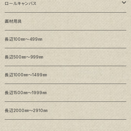
トークロ イエロー(中目)
シナパネル
GAERA F(中細目)
ロールキャンバス
トークロ 赤SP(中目)
GAERA BA(中荒目)
GAERA F(中細目) / BA(中荒目)
画材用具
Snow White SPC(中目)
Snow White SPC(中目)
Snow White SLA(中目)
長辺100㎜～499㎜
Snow White SLA(中目)
Snow White SLH(中太目)
長辺500㎜～999㎜
Snow White SPC(中目)
長辺1000㎜～1499㎜
トークロ イエロー
長辺1500㎜～1999㎜
生キャンバス
長辺2000㎜～2910㎜