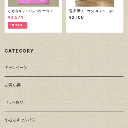
小さなキャンバス５枚セット（麻
現品限り カットキャン 麻10
キャンバス裏面張り）
0％ F6 (5枚組)
¥2,574
¥2,100
10%OFF
CATEGORY
キャンペーン
お買い得
セット商品
小さなキャンバス