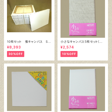
10枚セット 張キャンバス Sn
小さなキャンバス５枚セット（麻
owWhite SPC（綿・ポリエステ
キャンバス裏面張り）
¥8,393
¥2,574
ル）F6 410㎜×318㎜
30%OFF
10%OFF