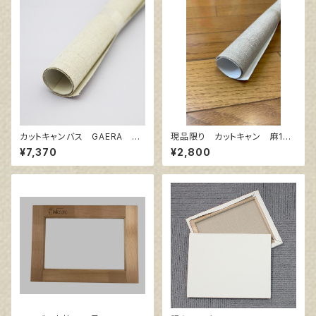
カットキャンバス GAERA F
現品限り カットキャン 麻10
S40
0％ F8 (5枚組)
¥7,370
¥2,800