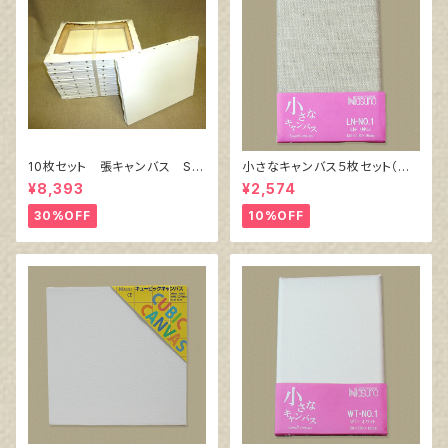
10枚セット 張キャンバス Sn
小さなキャンバス５枚セット（麻
owWhite SPC（綿・ポリエステ
キャンバス裏面張り）
¥8,393
¥2,574
ル）F6 410㎜×318㎜
30%OFF
10%OFF