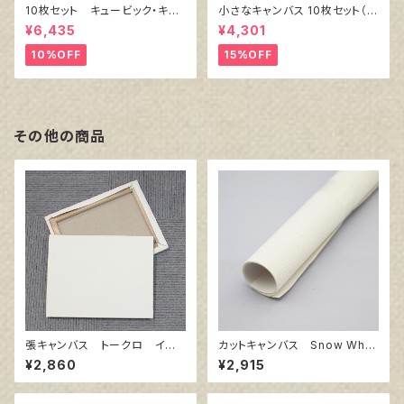
10枚セット キュービック・キャ
小さなキャンバス 10枚セット（ホ
ンバス白（縦150㎜×横150㎜×
ワイト塗りキャンバス張り）
¥6,435
¥4,301
厚38㎜）
10%OFF
15%OFF
その他の商品
張キャンバス トークロ イエ
カットキャンバス Snow Whit
ロー 10号
e SPC F30
¥2,860
¥2,915