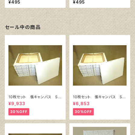
¥495
¥495
セール中の商品
10枚セット 張キャンバス Sn
10枚セット 張キャンバス Sn
owWhite SPC（綿・ポリエステ
owWhite SPC（綿・ポリエステ
¥9,933
¥6,853
ル）F8 455㎜×380㎜
ル）F4 333㎜×242㎜
30%OFF
30%OFF