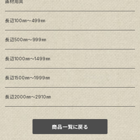
トークロ 赤SP(中目)
GAERA BA(中荒目)
GAERA F(中細目) / BA(中荒目)
画材用具
Snow White SPC(中目)
Snow White SPC(中目)
Snow White SLA(中目)
長辺100㎜～499㎜
Snow White SLA(中目)
Snow White SLH(中太目)
長辺500㎜～999㎜
Snow White SPC(中目)
長辺1000㎜～1499㎜
トークロ イエロー
長辺1500㎜～1999㎜
生キャンバス
長辺2000㎜～2910㎜
商品一覧に戻る