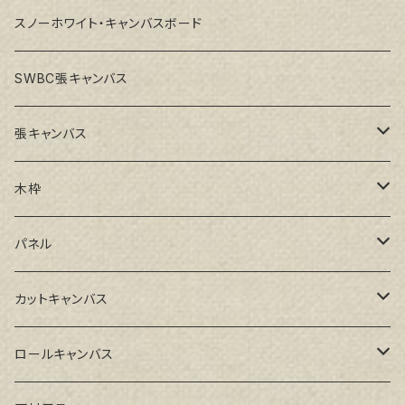
スノーホワイト・キャンバスボード
SWBC張キャンバス
張キャンバス
GAERA F(中細目)
木枠
GAERA BA(中荒目)
ルーブル米杉木枠
パネル
GAERA GLC(中目)
Paulo木枠
ラワンパネル
カットキャンバス
トークロ イエロー(中目)
シナパネル
GAERA F(中細目)
ロールキャンバス