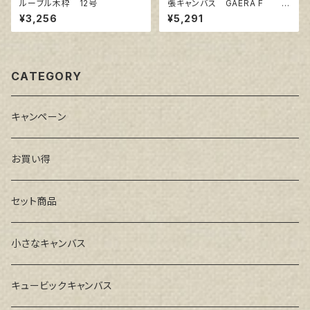
ルーブル木枠 12号
張キャンバス GAERA F 2
0号
¥3,256
¥5,291
CATEGORY
キャンペーン
お買い得
セット商品
小さなキャンバス
キュービックキャンバス