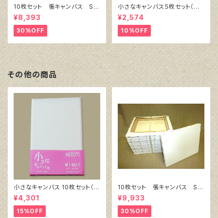
10枚セット 張キャンバス Sn
小さなキャンバス５枚セット（麻
owWhite SPC（綿・ポリエステ
キャンバス裏面張り）
¥8,393
¥2,574
ル）F6 410㎜×318㎜
30%OFF
10%OFF
その他の商品
小さなキャンバス 10枚セット（ホ
10枚セット 張キャンバス Sn
ワイト塗りキャンバス張り）
owWhite SPC（綿・ポリエステ
¥4,301
¥9,933
ル）F8 455㎜×380㎜
15%OFF
30%OFF