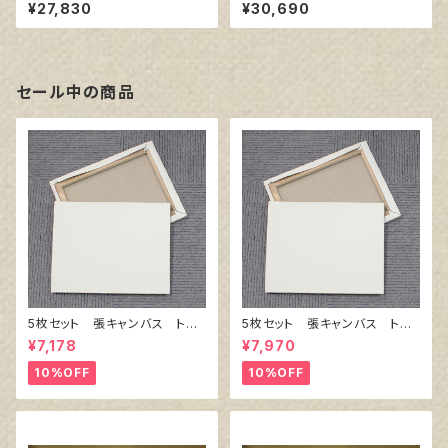
S80
S100
¥27,830
¥30,690
セール中の商品
5枚セット 張キャンバス トー
5枚セット 張キャンバス トー
クロ イエロー S0号（縦180
クロ イエロー S3号（273㎜
¥7,178
¥7,970
㎜×横180㎜）
×273㎜）
10%OFF
10%OFF