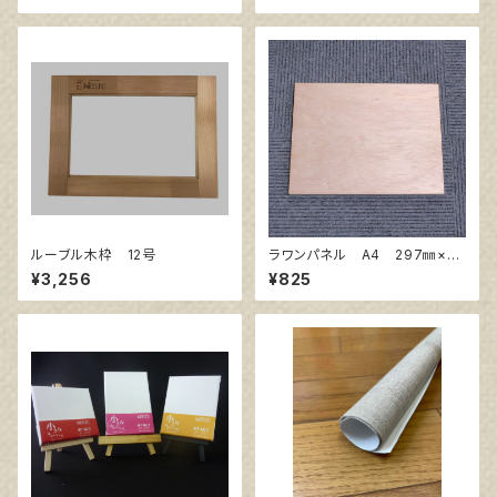
ルーブル木枠 12号
ラワンパネル A4 297㎜×21
0㎜
¥3,256
¥825