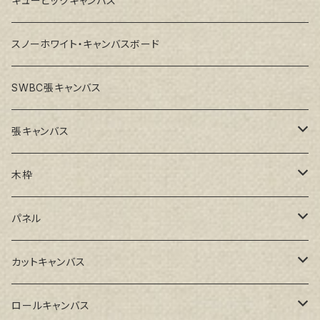
キュービックキャンバス
スノーホワイト・キャンバスボード
SWBC張キャンバス
張キャンバス
GAERA F(中細目)
木枠
GAERA BA(中荒目)
ルーブル米杉木枠
パネル
GAERA GLC(中目)
Paulo木枠
ラワンパネル
カットキャンバス
トークロ イエロー(中目)
シナパネル
GAERA F(中細目)
ロールキャンバス