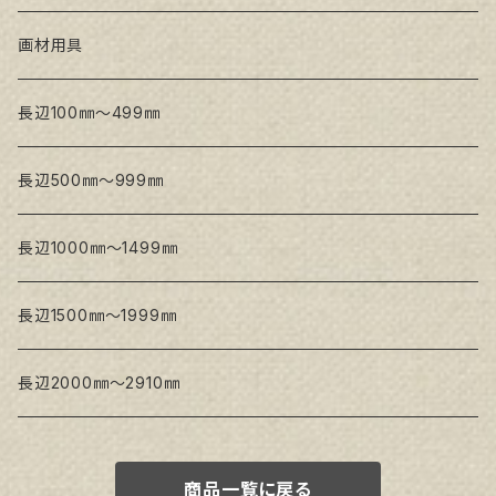
トークロ 赤SP(中目)
GAERA BA(中荒目)
GAERA F(中細目) / BA(中荒目)
画材用具
Snow White SPC(中目)
Snow White SPC(中目)
Snow White SLA(中目)
長辺100㎜～499㎜
Snow White SLA(中目)
Snow White SLH(中太目)
長辺500㎜～999㎜
Snow White SPC(中目)
長辺1000㎜～1499㎜
トークロ イエロー
長辺1500㎜～1999㎜
生キャンバス
長辺2000㎜～2910㎜
商品一覧に戻る