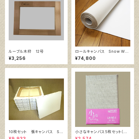
ルーブル木枠 12号
ロールキャンバス Snow Whit
e SPC 206㎝巾×10m巻
¥3,256
¥74,800
10枚セット 張キャンバス Sn
小さなキャンバス５枚セット（麻
owWhite SPC（綿・ポリエステ
キャンバス裏面張り）
¥9,933
¥2,574