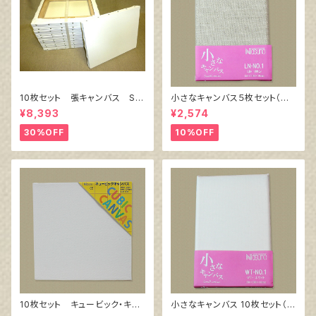
10枚セット 張キャンバス Sn
小さなキャンバス５枚セット（麻
owWhite SPC（綿・ポリエステ
キャンバス裏面張り）
¥8,393
¥2,574
ル）F6 410㎜×318㎜
30%OFF
10%OFF
10枚セット キュービック・キャ
小さなキャンバス 10枚セット（ホ
ンバス白（縦150㎜×横150㎜×
ワイト塗りキャンバス張り）