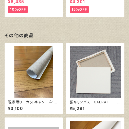
¥6,435
¥4,301
厚38㎜）
10%OFF
15%OFF
その他の商品
現品限り カットキャン 麻10
張キャンバス GAERA F 2
0％ F15 (3枚組)
0号
¥3,100
¥5,291