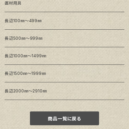
トークロ 赤SP(中目)
GAERA BA(中荒目)
GAERA F(中細目) / BA(中荒目)
画材用具
Snow White SPC(中目)
Snow White SPC(中目)
Snow White SLA(中目)
長辺100㎜～499㎜
Snow White SLA(中目)
Snow White SLH(中太目)
長辺500㎜～999㎜
Snow White SPC(中目)
長辺1000㎜～1499㎜
トークロ イエロー
長辺1500㎜～1999㎜
生キャンバス
長辺2000㎜～2910㎜
商品一覧に戻る