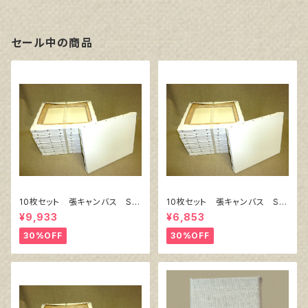
セール中の商品
10枚セット 張キャンバス Sn
10枚セット 張キャンバス Sn
owWhite SPC（綿・ポリエステ
owWhite SPC（綿・ポリエステ
¥9,933
¥6,853
ル）F8 455㎜×380㎜
ル）F4 333㎜×242㎜
30%OFF
30%OFF