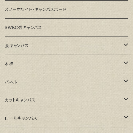
スノーホワイト・キャンバスボード
SWBC張キャンバス
張キャンバス
GAERA F(中細目)
木枠
GAERA BA(中荒目)
ルーブル米杉木枠
パネル
GAERA GLC(中目)
Paulo木枠
ラワンパネル
カットキャンバス
トークロ イエロー(中目)
シナパネル
GAERA F(中細目)
ロールキャンバス