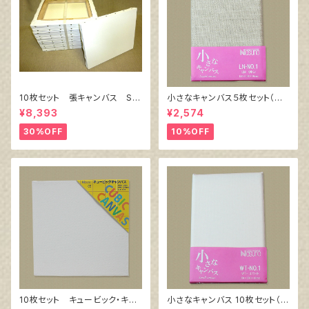
10枚セット 張キャンバス Sn
小さなキャンバス５枚セット（麻
owWhite SPC（綿・ポリエステ
キャンバス裏面張り）
¥8,393
¥2,574
ル）F6 410㎜×318㎜
30%OFF
10%OFF
10枚セット キュービック・キャ
小さなキャンバス 10枚セット（ホ