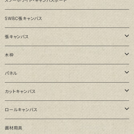
スノーホワイト・キャンバスボード
SWBC張キャンバス
張キャンバス
GAERA F(中細目)
木枠
GAERA BA(中荒目)
ルーブル米杉木枠
パネル
GAERA GLC(中目)
Paulo木枠
ラワンパネル
カットキャンバス
トークロ イエロー(中目)
シナパネル
GAERA F(中細目)
ロールキャンバス
トークロ 赤SP(中目)
GAERA BA(中荒目)
GAERA F(中細目) / BA(中荒目)
画材用具