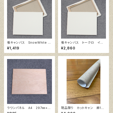
張キャンバス SnowWhite S
張キャンバス トークロ イエ
PC（綿・ポリエステル） F8 4
ロー 10号
¥1,419
¥2,860
55㎜×380㎜
ラワンパネル A4 297㎜×21
現品限り カットキャン 麻10
0㎜
0％ F20 (3枚組)