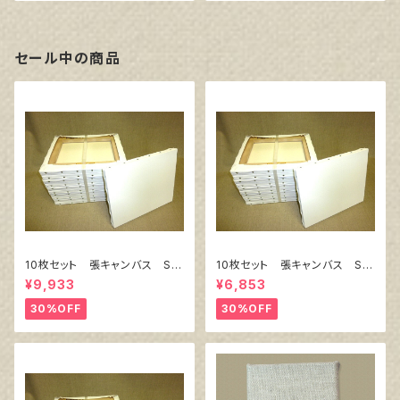
セール中の商品
10枚セット 張キャンバス Sn
10枚セット 張キャンバス Sn
owWhite SPC（綿・ポリエステ
owWhite SPC（綿・ポリエステ
¥9,933
¥6,853
ル）F8 455㎜×380㎜
ル）F4 333㎜×242㎜
30%OFF
30%OFF