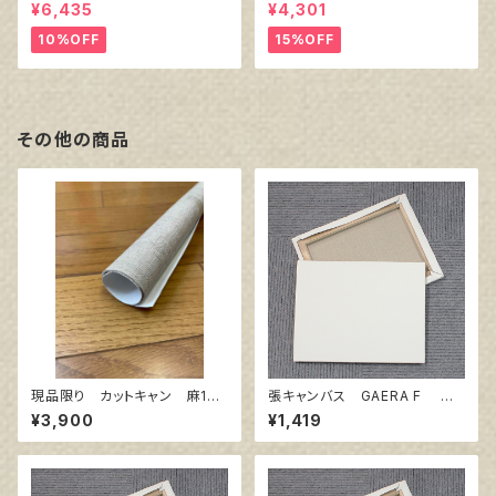
ンバス白（縦150㎜×横150㎜×
ワイト塗りキャンバス張り）
¥6,435
¥4,301
厚38㎜）
10%OFF
15%OFF
その他の商品
現品限り カットキャン 麻10
張キャンバス GAERA F 6
0％ F10 (5枚組)
号
¥3,900
¥1,419