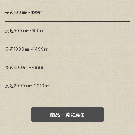
Snow White SPC(中目)
Snow White SPC(中目)
Snow White SLA(中目)
長辺100㎜～499㎜
Snow White SLA(中目)
Snow White SLH(中太目)
長辺500㎜～999㎜
Snow White SPC(中目)
長辺1000㎜～1499㎜
トークロ イエロー
長辺1500㎜～1999㎜
生キャンバス
長辺2000㎜～2910㎜
商品一覧に戻る